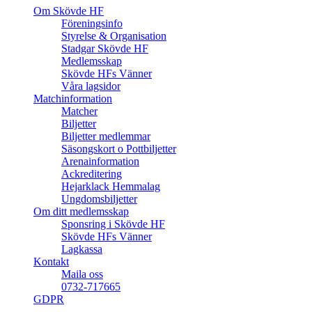
Om Skövde HF
Föreningsinfo
Styrelse & Organisation
Stadgar Skövde HF
Medlemsskap
Skövde HFs Vänner
Våra lagsidor
Matchinformation
Matcher
Biljetter
Biljetter medlemmar
Säsongskort o Pottbiljetter
Arenainformation
Ackreditering
Hejarklack Hemmalag
Ungdomsbiljetter
Om ditt medlemsskap
Sponsring i Skövde HF
Skövde HFs Vänner
Lagkassa
Kontakt
Maila oss
0732-717665
GDPR