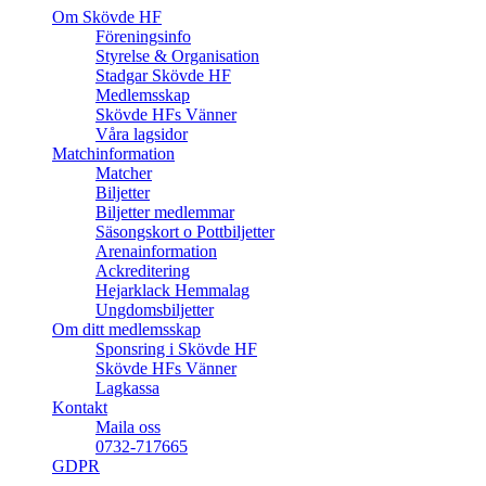
Om Skövde HF
Föreningsinfo
Styrelse & Organisation
Stadgar Skövde HF
Medlemsskap
Skövde HFs Vänner
Våra lagsidor
Matchinformation
Matcher
Biljetter
Biljetter medlemmar
Säsongskort o Pottbiljetter
Arenainformation
Ackreditering
Hejarklack Hemmalag
Ungdomsbiljetter
Om ditt medlemsskap
Sponsring i Skövde HF
Skövde HFs Vänner
Lagkassa
Kontakt
Maila oss
0732-717665
GDPR