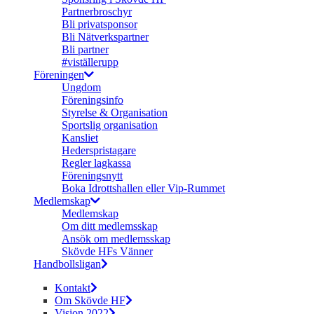
Partnerbroschyr
Bli privatsponsor
Bli Nätverkspartner
Bli partner
#viställerupp
Föreningen
Ungdom
Föreningsinfo
Styrelse & Organisation
Sportslig organisation
Kansliet
Hederspristagare
Regler lagkassa
Föreningsnytt
Boka Idrottshallen eller Vip-Rummet
Medlemskap
Medlemskap
Om ditt medlemsskap
Ansök om medlemsskap
Skövde HFs Vänner
Handbollsligan
Kontakt
Om Skövde HF
Vision 2022