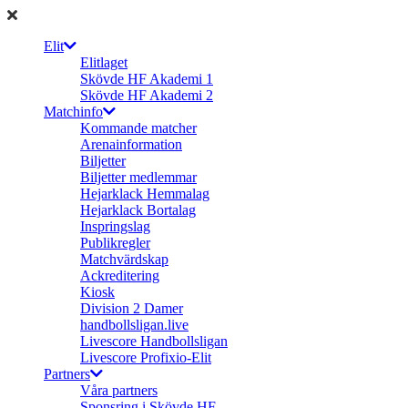
Elit
Elitlaget
Skövde HF Akademi 1
Skövde HF Akademi 2
Matchinfo
Kommande matcher
Arenainformation
Biljetter
Biljetter medlemmar
Hejarklack Hemmalag
Hejarklack Bortalag
Inspringslag
Publikregler
Matchvärdskap
Ackreditering
Kiosk
Division 2 Damer
handbollsligan.live
Livescore Handbollsligan
Livescore Profixio-Elit
Partners
Våra partners
Sponsring i Skövde HF