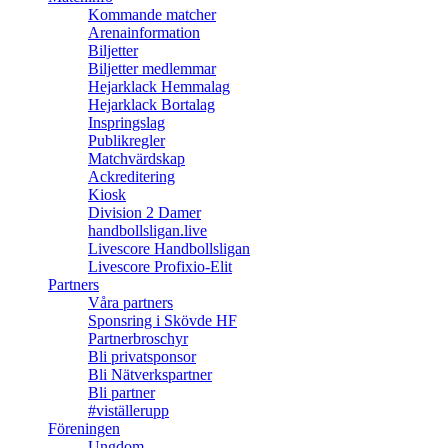
Kommande matcher
Arenainformation
Biljetter
Biljetter medlemmar
Hejarklack Hemmalag
Hejarklack Bortalag
Inspringslag
Publikregler
Matchvärdskap
Ackreditering
Kiosk
Division 2 Damer
handbollsligan.live
Livescore Handbollsligan
Livescore Profixio-Elit
Partners
Våra partners
Sponsring i Skövde HF
Partnerbroschyr
Bli privatsponsor
Bli Nätverkspartner
Bli partner
#viställerupp
Föreningen
Ungdom