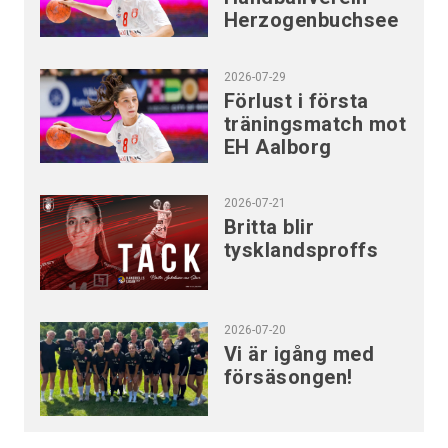
Herzogenbuchsee
2026-07-29
Förlust i första
träningsmatch mot
EH Aalborg
2026-07-21
Britta blir
tysklandsproffs
2026-07-20
Vi är igång med
försäsongen!