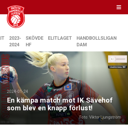
IT
2023-
SKÖVDE
ELITLAGET
HANDBOLLSLIGAN
2024
HF
DAM
2024-01-24
En kämpa match mot IK Sävehof
som blev en knapp förlust!
Foto: Viktor Ljungström