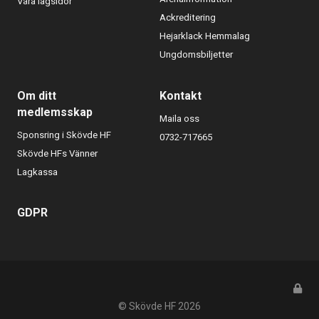
Våra lagsidor
Ackreditering
Hejarklack Hemmalag
Ungdomsbiljetter
Om ditt
Kontakt
medlemsskap
Maila oss
Sponsring i Skövde HF
0732-717665
Skövde HFs Vänner
Lagkassa
GDPR
© Skövde HF
2026