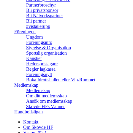
Partnerbroschyr
Bli privatsponsor
Bli Nätverkspartner
Bli partner
#viställerupp
Föreningen
Ungdom
Föreningsinfo
Styrelse & Organisation
Sportslig organisation
Kansliet
Hederspristagare
Regler lagkassa
Föreningsnytt
Boka Idrottshallen eller Vip-Rummet
Medlemskap
Medlemskap
Om ditt medlemsskap
Ansök om medlemsskap
Skövde HFs Vänner
Handbollsligan
Kontakt
Om Skövde HF
Vision 2022