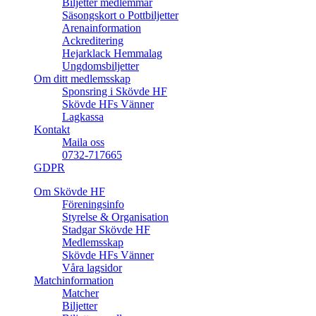
Biljetter medlemmar
Säsongskort o Pottbiljetter
Arenainformation
Ackreditering
Hejarklack Hemmalag
Ungdomsbiljetter
Om ditt medlemsskap
Sponsring i Skövde HF
Skövde HFs Vänner
Lagkassa
Kontakt
Maila oss
0732-717665
GDPR
Om Skövde HF
Föreningsinfo
Styrelse & Organisation
Stadgar Skövde HF
Medlemsskap
Skövde HFs Vänner
Våra lagsidor
Matchinformation
Matcher
Biljetter