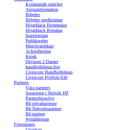
Kommande matcher
Arenainformation
Biljetter
Biljetter medlemmar
Hejarklack Hemmalag
Hejarklack Bortalag
Inspringslag
Publikregler
Matchvärdskap
Ackreditering
Kiosk
Division 2 Damer
handbollsligan.live
Livescore Handbollsligan
Livescore Profixio-Elit
Partners
Våra partners
Sponsring i Skövde HF
Partnerbroschyr
Bli privatsponsor
Bli Nätverkspartner
Bli partner
#viställerupp
Föreningen
Ungdom