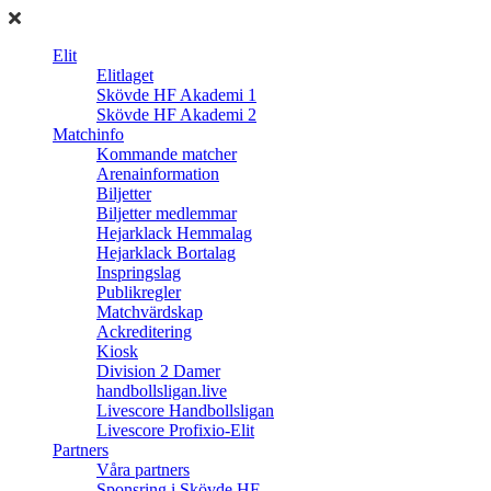
Elit
Elitlaget
Skövde HF Akademi 1
Skövde HF Akademi 2
Matchinfo
Kommande matcher
Arenainformation
Biljetter
Biljetter medlemmar
Hejarklack Hemmalag
Hejarklack Bortalag
Inspringslag
Publikregler
Matchvärdskap
Ackreditering
Kiosk
Division 2 Damer
handbollsligan.live
Livescore Handbollsligan
Livescore Profixio-Elit
Partners
Våra partners
Sponsring i Skövde HF