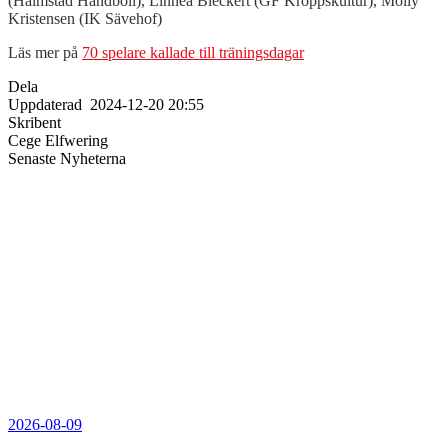
(Halmstad Handboll), Linnea Bleckert (GF Kroppskultur), Molly
Kristensen (IK Sävehof)
Läs mer på
70 spelare kallade till träningsdagar
Dela
Uppdaterad
2024-12-20 20:55
Skribent
Cege Elfwering
Senaste Nyheterna
2026-08-09