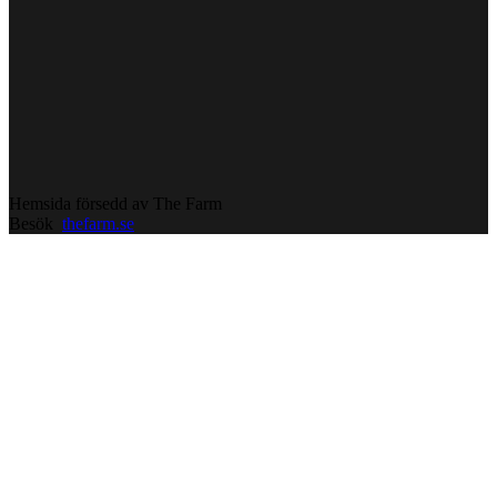
Hemsida försedd av The Farm
Besök
thefarm.se