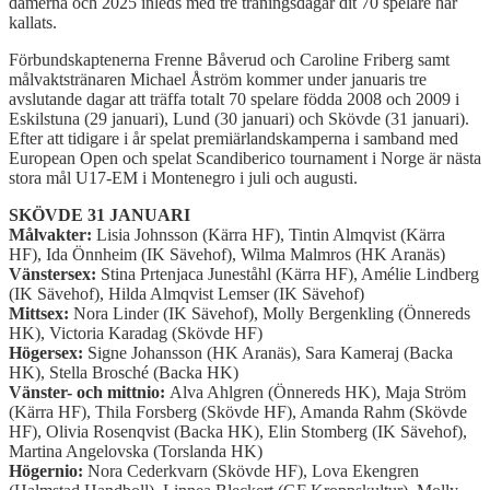
damerna och 2025 inleds med tre träningsdagar dit 70 spelare har
kallats.
Förbundskaptenerna Frenne Båverud och Caroline Friberg samt
målvaktstränaren Michael Åström kommer under januaris tre
avslutande dagar att träffa totalt 70 spelare födda 2008 och 2009 i
Eskilstuna (29 januari), Lund (30 januari) och Skövde (31 januari).
Efter att tidigare i år spelat premiärlandskamperna i samband med
European Open och spelat Scandiberico tournament i Norge är nästa
stora mål U17-EM i Montenegro i juli och augusti.
SKÖVDE 31 JANUARI
Målvakter:
Lisia Johnsson (Kärra HF), Tintin Almqvist (Kärra
HF), Ida Önnheim (IK Sävehof), Wilma Malmros (HK Aranäs)
Vänstersex:
Stina Prtenjaca Juneståhl (Kärra HF), Amélie Lindberg
(IK Sävehof), Hilda Almqvist Lemser (IK Sävehof)
Mittsex:
Nora Linder (IK Sävehof), Molly Bergenkling (Önnereds
HK), Victoria Karadag (Skövde HF)
Högersex:
Signe Johansson (HK Aranäs), Sara Kameraj (Backa
HK), Stella Brosché (Backa HK)
Vänster- och mittnio:
Alva Ahlgren (Önnereds HK), Maja Ström
(Kärra HF), Thila Forsberg (Skövde HF), Amanda Rahm (Skövde
HF), Olivia Rosenqvist (Backa HK), Elin Stomberg (IK Sävehof),
Martina Angelovska (Torslanda HK)
Högernio:
Nora Cederkvarn (Skövde HF), Lova Ekengren