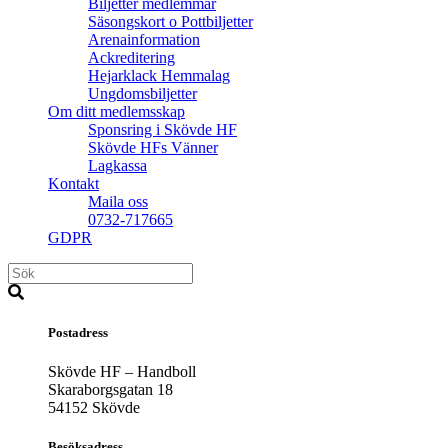
Biljetter medlemmar
Säsongskort o Pottbiljetter
Arenainformation
Ackreditering
Hejarklack Hemmalag
Ungdomsbiljetter
Om ditt medlemsskap
Sponsring i Skövde HF
Skövde HFs Vänner
Lagkassa
Kontakt
Maila oss
0732-717665
GDPR
Postadress
Skövde HF – Handboll
Skaraborgsgatan 18
54152 Skövde
Besöksadress