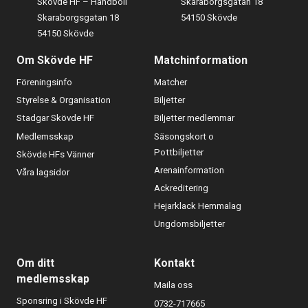
Skövde HF – Handboll
Skaraborgsgatan 18
Skaraborgsgatan 18
54150 Skövde
54150 Skövde
Om Skövde HF
Matchinformation
Föreningsinfo
Matcher
Styrelse & Organisation
Biljetter
Stadgar Skövde HF
Biljetter medlemmar
Medlemsskap
Säsongskort o
Pottbiljetter
Skövde HFs Vänner
Arenainformation
Våra lagsidor
Ackreditering
Hejarklack Hemmalag
Ungdomsbiljetter
Om ditt
Kontakt
medlemsskap
Maila oss
Sponsring i Skövde HF
0732-717665