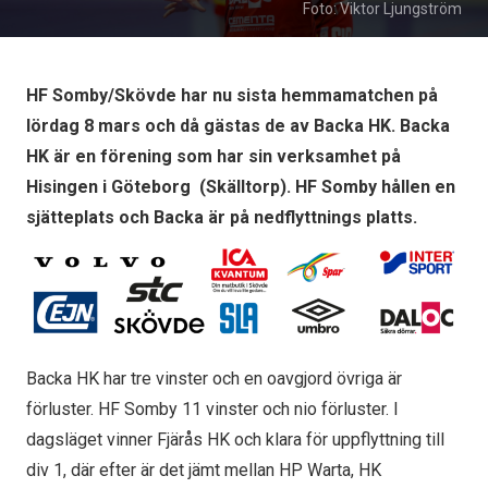
Foto: Viktor Ljungström
HF Somby/Skövde har nu sista hemmamatchen på
lördag 8 mars och då gästas de av Backa HK. Backa
HK är en förening som har sin verksamhet på
Hisingen i Göteborg (Skälltorp). HF Somby hållen en
sjätteplats och Backa är på nedflyttnings platts.
Backa HK har tre vinster och en oavgjord övriga är
förluster. HF Somby 11 vinster och nio förluster. I
dagsläget vinner Fjärås HK och klara för uppflyttning till
div 1, där efter är det jämt mellan HP Warta, HK