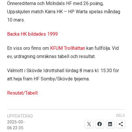
Önnerediterna och Mölndals HF med 26 poäng,
Uppskjuten match Kärra HK – HP Warta spelas måndag
10 mars.
Backa HK bildades 1999
En viss oro finns om
KFUM Trollhättan
kan fullfölja. Vid
ev, urdragning omräknas tabell och resultat.
Välmött i Skövde Idrottshall lördag 8 mars kl. 15:30 för
att heja fram HF Somby/Skövde tjejerna.
Resutat/Tabell:
DELA
UPPDATERAD
2025-03-
06 23:35