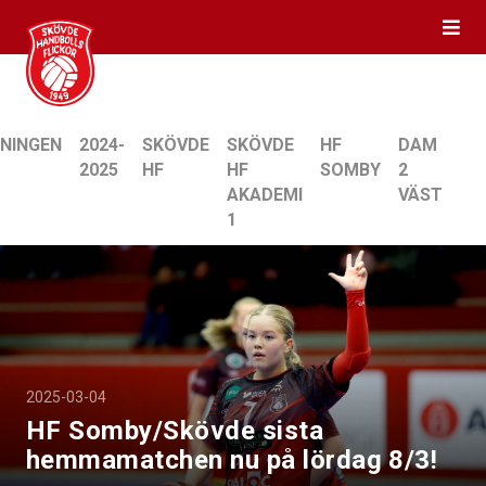
NINGEN
2024-
SKÖVDE
SKÖVDE
HF
DAM
2025
HF
HF
SOMBY
2
AKADEMI
VÄST
1
2025-03-04
HF Somby/Skövde sista
hemmamatchen nu på lördag 8/3!