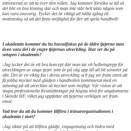
intresserad av att ta över den rollen. Jag kommer försöka se till så
det blir en bra lösning där och man inte står helt utan någon som
kan vara ansvarig. Tycker det är viktigt att hålla igång ett
motionslag så att det finns möjlighet för fler att spela handboll!
I akademin kommer du ha huvudfokus på de äldre tjejerna men
även vara del i de yngre tjejernas utveckling. Hur ser du på
setupen i akademin?
-Jag tycker det är ett bra koncept där man tar ett helhetsgrepp för
utvecklingen av unga tjejer som är på väg upp till att bli seniorer på
sikt. Det är en viktig fas i deras utveckling och jag ser fram emot att
få jobba mycket med glädjen i handbollen kombinerat med en
satsning på att utvecklas så mycket som möjligt. Vår vision är att
skapa professionella förutsättningar på högsta nivå för ungdomarna
i Skövde HF, vilket jag uppfattar att tjejerna verkligen ser fram
emot.
Vad tror du att du kommer tillföra i tränarorganisationen i
akademin i stort?
-Jag siktar på att tillföra glädje, engagemang och bidra med