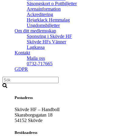
Säsongskort o Pottbiljetter
Arenainformation
Ackreditering
Hejarklack Hemmalag
Ungdomsbiljetter
Om ditt medlemsskap
Sponsring i Skövde HF
Skövde HFs Vänner
Lagkassa
Kontakt
Maila oss
0732-717665
GDPR
Postadress
Skövde HF – Handboll
Skaraborgsgatan 18
54152 Skövde
Besöksadress