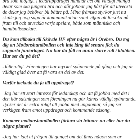
bra som möjligt. I ledaruppdraget handlar det om väldigt många
delar som ska fungera bra och där jobbar jag hårt för att utveckla
de delar jag behöver bli bättre på. Mina främsta styrkor just nu
skulle jag nog säga är kommunikation samt viljan att försöka nå
fram till och utveckla varje spelare, både som människa och
handbollsspelare.
Du kom tillbaka till Skövde HF efter några år i Örebro. Du tog
dig an Motionshandbollen och inte lång tid senare fick du
supporta juniorlaget. Nu har du fått en ännu större roll i klubben.
Hur ser du på det?
-Jätteroligt. Föreningen har mycket spännande på gång och jag är
väldigt glad över att få vara en del av det.
Varför tackade du ja till uppdraget?
-Jag har ett stort intresse för ledarskap och att få jobba med det i
den här satsningen som föreningen nu gör känns väldigt spännande.
Tycker det är extra roligt att jobba med ungdomar, så jag ser
verkligen fram emot uppdraget och kommande säsong.
Kommer motionshandbollen förlora sin tränare nu eller har du
några planer?
-Jag har lagt ut frågan till gänget om det finns någon som är