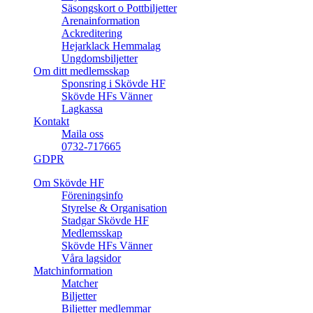
Säsongskort o Pottbiljetter
Arenainformation
Ackreditering
Hejarklack Hemmalag
Ungdomsbiljetter
Om ditt medlemsskap
Sponsring i Skövde HF
Skövde HFs Vänner
Lagkassa
Kontakt
Maila oss
0732-717665
GDPR
Om Skövde HF
Föreningsinfo
Styrelse & Organisation
Stadgar Skövde HF
Medlemsskap
Skövde HFs Vänner
Våra lagsidor
Matchinformation
Matcher
Biljetter
Biljetter medlemmar