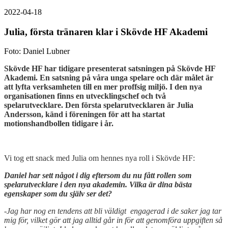
2022-04-18
Julia, första tränaren klar i Skövde HF Akademi
Foto: Daniel Lubner
Skövde HF har tidigare presenterat satsningen på Skövde HF
Akademi. En satsning på våra unga spelare och där målet är
att lyfta verksamheten till en mer proffsig miljö. I den nya
organisationen finns en utvecklingschef och två
spelarutvecklare. Den första spelarutvecklaren är Julia
Andersson, känd i föreningen för att ha startat
motionshandbollen tidigare i år.
Vi tog ett snack med Julia om hennes nya roll i Skövde HF:
Daniel har sett något i dig eftersom du nu fått rollen som
spelarutvecklare i den nya akademin. Vilka är dina bästa
egenskaper som du själv ser det?
-Jag har nog en tendens att bli väldigt engagerad i de saker jag tar
mig för, vilket gör att jag alltid går in för att genomföra uppgiften så