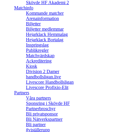
Skövde HF Akademi 2
Matchinfo
Kommande matcher
Arenainformation
Biljetter
Biljetter medlemmar
Hejarklack Hemmalag
Hejarklack Bortalag
Inspringslag
Publikregler
Matchvärdskap
Ackreditering
Kiosk
Division 2 Damer
handbollsligan.live
Livescore Handbollsligan
Livescore Profixio-Elit
Partners
Våra partners
Sponsring i Skövde HF
Partnerbroschyr
Bli privatsponsor
Bli Nätverkspartner
Bli partner
#viställerupp