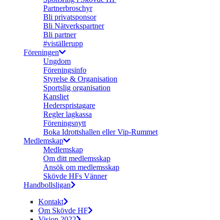
Partnerbroschyr
Bli privatsponsor
Bli Nätverkspartner
Bli partner
#viställerupp
Föreningen
Ungdom
Föreningsinfo
Styrelse & Organisation
Sportslig organisation
Kansliet
Hederspristagare
Regler lagkassa
Föreningsnytt
Boka Idrottshallen eller Vip-Rummet
Medlemskap
Medlemskap
Om ditt medlemsskap
Ansök om medlemsskap
Skövde HFs Vänner
Handbollsligan
Kontakt
Om Skövde HF
Vision 2022