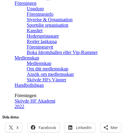
Föreningen
Ungdom
Föreningsinfo
Styrelse & Organisation
Sportslig organisation
Kansliet
Hederspristagare
Regler lagkassa
Föreningsnytt
Boka Idrottshallen eller Vip-Rummet
Medlemskap
Medlemskap
Om ditt medlemsskap
Ansök om medlemsskap
Skövde HFs Vänner
Handbollsligan
Föreningen
Skövde HF Akademi
2022
Dela detta:
X
Facebook
LinkedIn
Mer