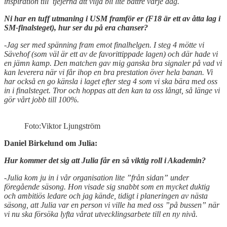
inspiration till tjejerna att vilja bli lite bättre varje dag.
Ni har en tuff utmaning i USM framför er (F18 är ett av åtta lag i
SM-finalsteget), hur ser du på era chanser?
-Jag ser med spänning fram emot finalhelgen. I steg 4 mötte vi
Sävehof (som väl är ett av de favorittippade lagen) och där hade vi
en jämn kamp. Den matchen gav mig ganska bra signaler på vad vi
kan leverera när vi får ihop en bra prestation över hela banan. Vi
har också en go känsla i laget efter steg 4 som vi ska bära med oss
in i finalsteget. Tror och hoppas att den kan ta oss långt, så länge vi
gör vårt jobb till 100%.
Foto:Viktor Ljungström
Daniel Birkelund om Julia:
Hur kommer det sig att Julia får en så viktig roll i Akademin?
-Julia kom ju in i vår organisation lite ”från sidan” under
föregående säsong. Hon visade sig snabbt som en mycket duktig
och ambitiös ledare och jag kände, tidigt i planeringen av nästa
säsong, att Julia var en person vi ville ha med oss ”på bussen” när
vi nu ska försöka lyfta vårat utvecklingsarbete till en ny nivå.