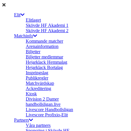
Elit
Elitlaget
Skövde HF Akademi 1
Skövde HF Akademi 2
Matchinfo
Kommande matcher
Arenainformation
Biljetter
Biljetter medlemmar
Hejarklack Hemmalag
Hejarklack Bortalag
Inspringslag
Publikregler
Matchvärdskap
Ackreditering
Kiosk
Division 2 Damer
handbollsligan.live
Livescore Handbollsligan
Livescore Profixio-Elit
Partners
Våra partners
Sponsring i Skövde HF