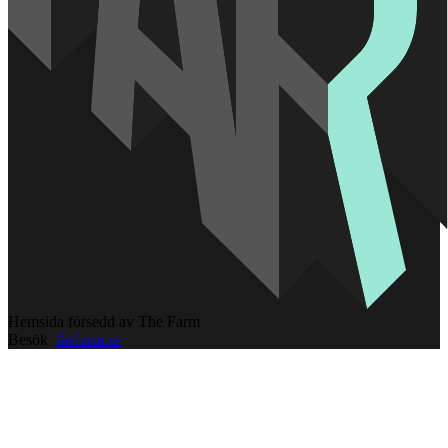
Hemsida försedd av The Farm
Besök
thefarm.se