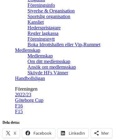
Föreningsinfo
Styrelse & Organisation
Sportslig organisation
Kansliet
Hederspristagare
Regler lagkassa
Föreningsnytt
Boka Idrottshallen eller Vip-Rummet
Medlemskap
Medlemskap
Om ditt medlemsskap
Ansök om medlemsskap
Skövde HFs Vänner
Handbollsligan
Föreningen
2022/23
Göteborg Cup
F16
F15
Dela detta:
X
Facebook
LinkedIn
Mer