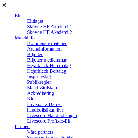
Elit
Elitlaget
Skövde HF Akademi 1
Skövde HF Akademi 2
Matchinfo
Kommande matcher
Arenainformation
Biljetter
Biljetter medlemmar
Hejarklack Hemmalag
Hejarklack Bortalag
Inspringslag
Publikregler
Matchvärdskap
Ackreditering
Kiosk
Division 2 Damer
handbollsligan.live
Livescore Handbollsligan
Livescore Profixio-Elit
Partners
Våra partners
Sponsring i Skövde HF