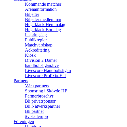
Kommande matcher
Arenainformation
Biljetter
Biljetter medlemmar
Hejarklack Hemmalag
Hejarklack Bortalag
Inspringslag
Publikregler
Matchvärdskap
Ackreditering
Kiosk
Division 2 Damer
handbollsligan.live
Livescore Handbollsligan
Livescore Profixio-Elit
Partners
Våra partners
Sponsring i Skövde HF
Partnerbroschyr
Bli privatsponsor
Bli Nätverkspartner
Bli partner
#viställerupp
Föreningen
Ungdom