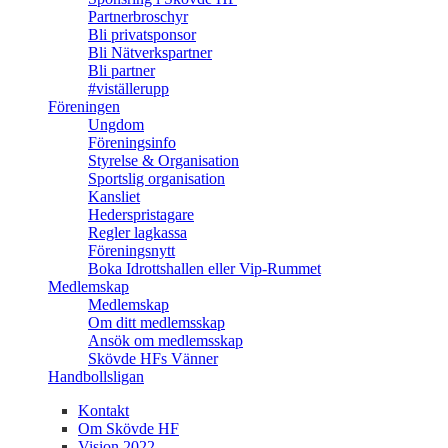
Partnerbroschyr
Bli privatsponsor
Bli Nätverkspartner
Bli partner
#viställerupp
Föreningen
Ungdom
Föreningsinfo
Styrelse & Organisation
Sportslig organisation
Kansliet
Hederspristagare
Regler lagkassa
Föreningsnytt
Boka Idrottshallen eller Vip-Rummet
Medlemskap
Medlemskap
Om ditt medlemsskap
Ansök om medlemsskap
Skövde HFs Vänner
Handbollsligan
Kontakt
Om Skövde HF
Vision 2022