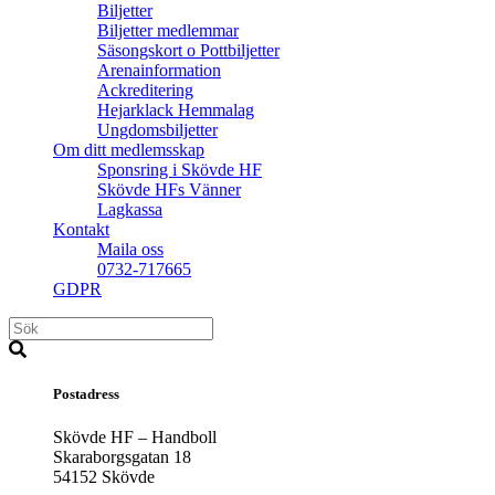
Biljetter
Biljetter medlemmar
Säsongskort o Pottbiljetter
Arenainformation
Ackreditering
Hejarklack Hemmalag
Ungdomsbiljetter
Om ditt medlemsskap
Sponsring i Skövde HF
Skövde HFs Vänner
Lagkassa
Kontakt
Maila oss
0732-717665
GDPR
Postadress
Skövde HF – Handboll
Skaraborgsgatan 18
54152 Skövde