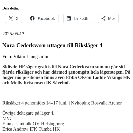
Dela detta:
X
Facebook
LinkedIn
Mer
2025-05-13
Nora Cederkvarn uttagen till Riksläger 4
Foto: Viktor Ljungström
Skövde HF säger grattis till Nora Cederkvarn som nu gör sitt
fjärde riksläger och har därmed genomgått hela lägerstegen. På
höger nio positionen finns även Ebba Olsson Lödde Vikings HK
och Molly Kristensen IK Sävehof.
Riksläger 4 genomförs 14–17 juni, i Nyköping Rosvalla Arenor.
Övriga deltagare på läger 4.
MV:
Emma Jämtfalk OV Helsingborg
Erica Andrew IFK Tumba HK