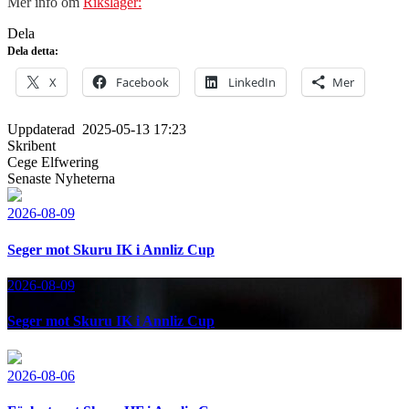
Mer info om
Riksläger:
Dela
Dela detta:
X
Facebook
LinkedIn
Mer
Uppdaterad
2025-05-13 17:23
Skribent
Cege Elfwering
Senaste Nyheterna
2026-08-09
Seger mot Skuru IK i Annliz Cup
2026-08-09
Seger mot Skuru IK i Annliz Cup
2026-08-06