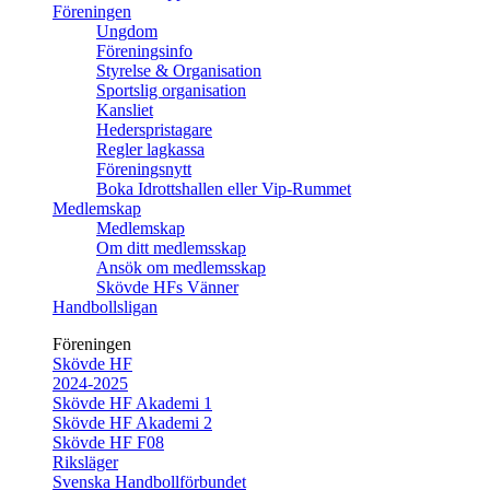
Föreningen
Ungdom
Föreningsinfo
Styrelse & Organisation
Sportslig organisation
Kansliet
Hederspristagare
Regler lagkassa
Föreningsnytt
Boka Idrottshallen eller Vip-Rummet
Medlemskap
Medlemskap
Om ditt medlemsskap
Ansök om medlemsskap
Skövde HFs Vänner
Handbollsligan
Föreningen
Skövde HF
2024-2025
Skövde HF Akademi 1
Skövde HF Akademi 2
Skövde HF F08
Riksläger
Svenska Handbollförbundet