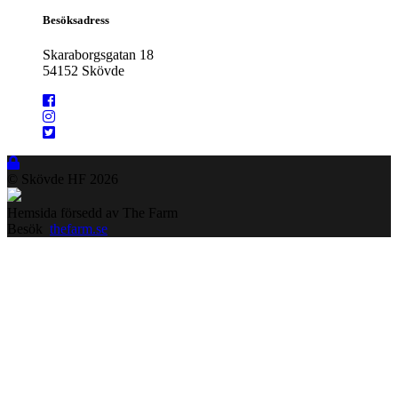
Besöksadress
Skaraborgsgatan 18
54152 Skövde
© Skövde HF
2026
Hemsida försedd av The Farm
Besök
thefarm.se