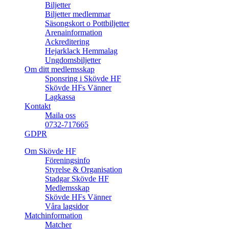
Biljetter
Biljetter medlemmar
Säsongskort o Pottbiljetter
Arenainformation
Ackreditering
Hejarklack Hemmalag
Ungdomsbiljetter
Om ditt medlemsskap
Sponsring i Skövde HF
Skövde HFs Vänner
Lagkassa
Kontakt
Maila oss
0732-717665
GDPR
Om Skövde HF
Föreningsinfo
Styrelse & Organisation
Stadgar Skövde HF
Medlemsskap
Skövde HFs Vänner
Våra lagsidor
Matchinformation
Matcher