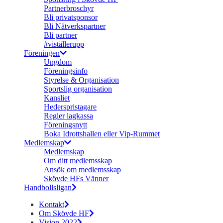
Partnerbroschyr
Bli privatsponsor
Bli Nätverkspartner
Bli partner
#viställerupp
Föreningen
Ungdom
Föreningsinfo
Styrelse & Organisation
Sportslig organisation
Kansliet
Hederspristagare
Regler lagkassa
Föreningsnytt
Boka Idrottshallen eller Vip-Rummet
Medlemskap
Medlemskap
Om ditt medlemsskap
Ansök om medlemsskap
Skövde HFs Vänner
Handbollsligan
Kontakt
Om Skövde HF
Vision 2022