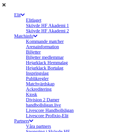
Elit
Elitlaget
Skövde HF Akademi 1
Skövde HF Akademi 2
Matchinfo
Kommande matcher
Arenainformation
Biljetter
Biljetter medlemmar
Hejarklack Hemmalag
Hejarklack Bortalag
Inspringslag
Publikregler
Matchvärdskap
Ackreditering
Kiosk
Division 2 Damer
handbollsligan.live
Livescore Handbollsligan
Livescore Profixio-Elit
Partners
Våra partners
Sponsring i Skövde HF