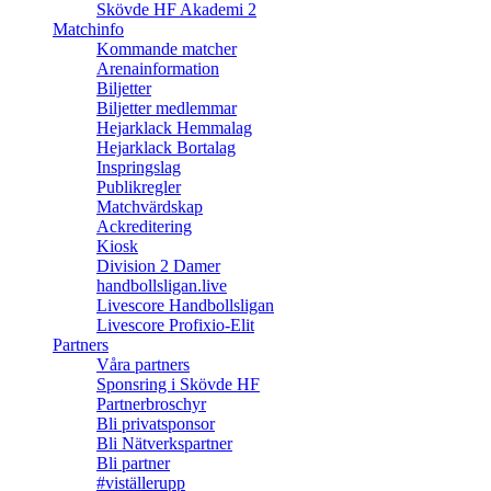
Skövde HF Akademi 2
Matchinfo
Kommande matcher
Arenainformation
Biljetter
Biljetter medlemmar
Hejarklack Hemmalag
Hejarklack Bortalag
Inspringslag
Publikregler
Matchvärdskap
Ackreditering
Kiosk
Division 2 Damer
handbollsligan.live
Livescore Handbollsligan
Livescore Profixio-Elit
Partners
Våra partners
Sponsring i Skövde HF
Partnerbroschyr
Bli privatsponsor
Bli Nätverkspartner
Bli partner
#viställerupp