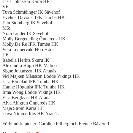
Lisia Johnsson Kärra HF
V6:
Tuva Schmidinger IK Sävehof
Evelina Davoust IFK Tumba HK
Elin Stomberg IK Sävehof
M6:
Nora Linder IK Sävehof
Molly Bergenkling Önnereds HK
Molly De Re IFK Tumba HK
Vera Lennervald H65 Höör
H6:
Isabella Herlitz Skuru IK
Alexandra Högh HK Malmö
Signe Johansson HK Aranäs
9M Majken Månsson Lödde Vikings HK
Lisa Elmblad IFK Tumba HK
Hanne Högquist IFK Tumba HK
Irma Wong Lödde Vikings HK
Elsa Bergkvist HK Aranäs
Alva Ahlgren Önnereds HK
Maja Ström Kärra HF
Lova Nimmerfors HK Aranäs
Förbundskaptener: Caroline Friberg och Frenne Båverud.