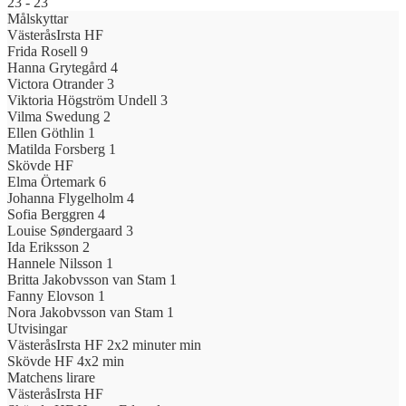
23
-
23
Målskyttar
VästeråsIrsta HF
Frida Rosell
9
Hanna Grytegård
4
Victora Otrander
3
Viktoria Högström Undell
3
Vilma Swedung
2
Ellen Göthlin
1
Matilda Forsberg
1
Skövde HF
Elma Örtemark
6
Johanna Flygelholm
4
Sofia Berggren
4
Louise Søndergaard
3
Ida Eriksson
2
Hannele Nilsson
1
Britta Jakobvsson van Stam
1
Fanny Elovson
1
Nora Jakobvsson van Stam
1
Utvisingar
VästeråsIrsta HF
2x2 minuter min
Skövde HF
4x2 min
Matchens lirare
VästeråsIrsta HF