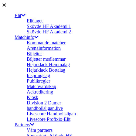
Elit
Elitlaget
Skövde HF Akademi 1
Skövde HF Akademi 2
Matchinfo
Kommande matcher
Arenainformation
Biljetter
Biljetter medlemmar
Hejarklack Hemmalag
Hejarklack Bortalag
Inspringslag
Publikregler
Matchvärdskap
Ackreditering
Kiosk
Division 2 Damer
handbollsligan.live
Livescore Handbollsligan
Livescore Profixio-Elit
Partners
Våra partners
Sponsring i Skövde HF