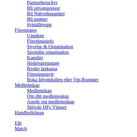
Partnerbroschyr
Bli privatsponsor
Bli Nätverkspartner
Bli partner
#viställerupp
Föreningen
Ungdom
Föreningsinfo
Styrelse & Organisation
Sportslig organisation
Kansliet
Hederspristagare
Regler lagkassa
Föreningsnytt
Boka Idrottshallen eller Vip-Rummet
Medlemskap
Medlemskap
Om ditt medlemsskap
Ansök om medlemsskap
Skövde HFs Vänner
Handbollsligan
Elit
Match