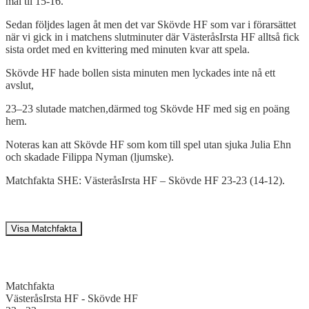
mål til 15-16.
Sedan följdes lagen åt men det var Skövde HF som var i förarsättet
när vi gick in i matchens slutminuter där VästeråsIrsta HF alltså fick
sista ordet med en kvittering med minuten kvar att spela.
Skövde HF hade bollen sista minuten men lyckades inte nå ett
avslut,
23–23 slutade matchen,därmed tog Skövde HF med sig en poäng
hem.
Noteras kan att Skövde HF som kom till spel utan sjuka Julia Ehn
och skadade Filippa Nyman (ljumske).
Matchfakta SHE: VästeråsIrsta HF – Skövde HF 23-23 (14-12).
Visa Matchfakta
Matchfakta
VästeråsIrsta HF
-
Skövde HF