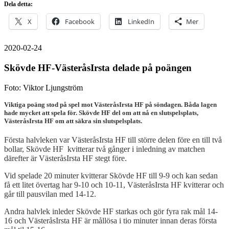
Dela detta:
X
Facebook
LinkedIn
Mer
2020-02-24
Skövde HF-VästeråsIrsta delade på poängen
Foto: Viktor Ljungström
Viktiga poäng stod på spel mot VästeråsIrsta HF på söndagen. Båda lagen
hade mycket att spela för. Skövde HF del om att nå en slutspelsplats,
VästeråsIrsta HF om att säkra sin slutspelsplats.
Första halvleken var VästeråsIrsta HF till större delen före en till två
bollar, Skövde HF kvitterar två gånger i inledning av matchen
därefter är VästeråsIrsta HF stegt före.
Vid spelade 20 minuter kvitterar Skövde HF till 9-9 och kan sedan
få ett litet övertag har 9-10 och 10-11, VästeråsIrsta HF kvitterar och
går till pausvilan med 14-12.
Andra halvlek inleder Skövde HF starkas och gör fyra rak mål 14-
16 och VästeråsIrsta HF är mållösa i tio minuter innan deras första