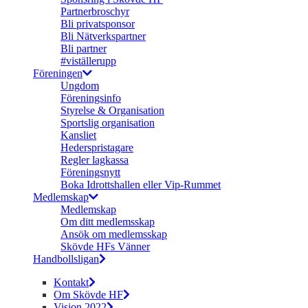
Partnerbroschyr
Bli privatsponsor
Bli Nätverkspartner
Bli partner
#viställerupp
Föreningen
Ungdom
Föreningsinfo
Styrelse & Organisation
Sportslig organisation
Kansliet
Hederspristagare
Regler lagkassa
Föreningsnytt
Boka Idrottshallen eller Vip-Rummet
Medlemskap
Medlemskap
Om ditt medlemsskap
Ansök om medlemsskap
Skövde HFs Vänner
Handbollsligan
Kontakt
Om Skövde HF
Vision 2022