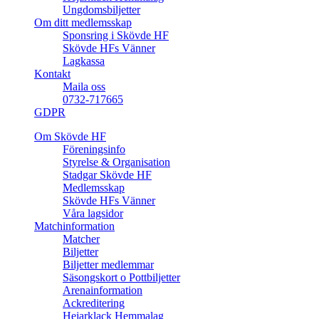
Ungdomsbiljetter
Om ditt medlemsskap
Sponsring i Skövde HF
Skövde HFs Vänner
Lagkassa
Kontakt
Maila oss
0732-717665
GDPR
Om Skövde HF
Föreningsinfo
Styrelse & Organisation
Stadgar Skövde HF
Medlemsskap
Skövde HFs Vänner
Våra lagsidor
Matchinformation
Matcher
Biljetter
Biljetter medlemmar
Säsongskort o Pottbiljetter
Arenainformation
Ackreditering
Hejarklack Hemmalag