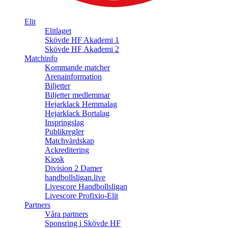
Elit
Elitlaget
Skövde HF Akademi 1
Skövde HF Akademi 2
Matchinfo
Kommande matcher
Arenainformation
Biljetter
Biljetter medlemmar
Hejarklack Hemmalag
Hejarklack Bortalag
Inspringslag
Publikregler
Matchvärdskap
Ackreditering
Kiosk
Division 2 Damer
handbollsligan.live
Livescore Handbollsligan
Livescore Profixio-Elit
Partners
Våra partners
Sponsring i Skövde HF