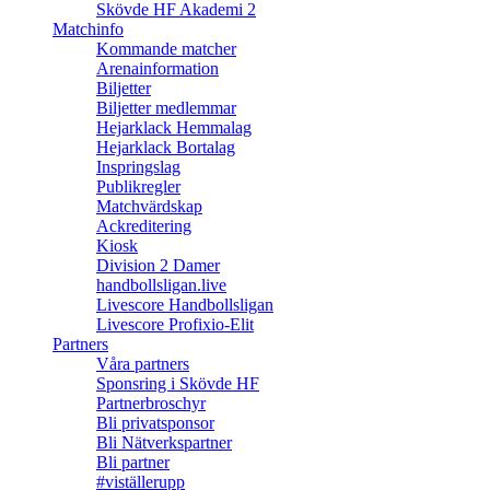
Skövde HF Akademi 2
Matchinfo
Kommande matcher
Arenainformation
Biljetter
Biljetter medlemmar
Hejarklack Hemmalag
Hejarklack Bortalag
Inspringslag
Publikregler
Matchvärdskap
Ackreditering
Kiosk
Division 2 Damer
handbollsligan.live
Livescore Handbollsligan
Livescore Profixio-Elit
Partners
Våra partners
Sponsring i Skövde HF
Partnerbroschyr
Bli privatsponsor
Bli Nätverkspartner
Bli partner
#viställerupp