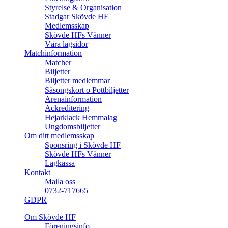
Styrelse & Organisation
Stadgar Skövde HF
Medlemsskap
Skövde HFs Vänner
Våra lagsidor
Matchinformation
Matcher
Biljetter
Biljetter medlemmar
Säsongskort o Pottbiljetter
Arenainformation
Ackreditering
Hejarklack Hemmalag
Ungdomsbiljetter
Om ditt medlemsskap
Sponsring i Skövde HF
Skövde HFs Vänner
Lagkassa
Kontakt
Maila oss
0732-717665
GDPR
Om Skövde HF
Föreningsinfo