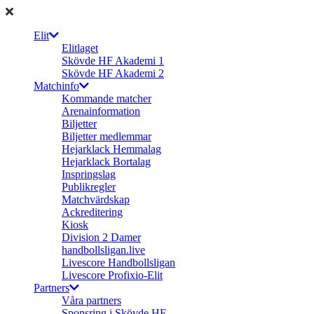
Elit
Elitlaget
Skövde HF Akademi 1
Skövde HF Akademi 2
Matchinfo
Kommande matcher
Arenainformation
Biljetter
Biljetter medlemmar
Hejarklack Hemmalag
Hejarklack Bortalag
Inspringslag
Publikregler
Matchvärdskap
Ackreditering
Kiosk
Division 2 Damer
handbollsligan.live
Livescore Handbollsligan
Livescore Profixio-Elit
Partners
Våra partners
Sponsring i Skövde HF