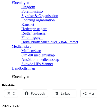
Föreningen
Ungdom
Föreningsinfo
Styrelse & Organisation
Sportslig organisation
Kansliet
Hederspristagare
Regler lagkassa
Föreningsnytt
Boka Idrottshallen eller Vip-Rummet
Medlemskap
Medlemskap
Om ditt medlemsskap
Ansök om medlemsskap
Skövde HFs Vänner
Handbollsligan
Föreningen
Dela detta:
X
Facebook
LinkedIn
Mer
2021-11-07