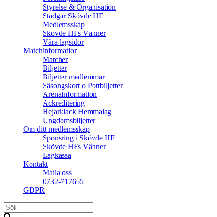
Styrelse & Organisation
Stadgar Skövde HF
Medlemsskap
Skövde HFs Vänner
Våra lagsidor
Matchinformation
Matcher
Biljetter
Biljetter medlemmar
Säsongskort o Pottbiljetter
Arenainformation
Ackreditering
Hejarklack Hemmalag
Ungdomsbiljetter
Om ditt medlemsskap
Sponsring i Skövde HF
Skövde HFs Vänner
Lagkassa
Kontakt
Maila oss
0732-717665
GDPR