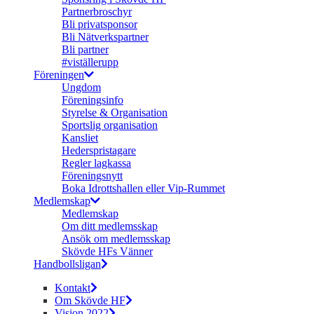
Partnerbroschyr
Bli privatsponsor
Bli Nätverkspartner
Bli partner
#viställerupp
Föreningen
Ungdom
Föreningsinfo
Styrelse & Organisation
Sportslig organisation
Kansliet
Hederspristagare
Regler lagkassa
Föreningsnytt
Boka Idrottshallen eller Vip-Rummet
Medlemskap
Medlemskap
Om ditt medlemsskap
Ansök om medlemsskap
Skövde HFs Vänner
Handbollsligan
Kontakt
Om Skövde HF
Vision 2022