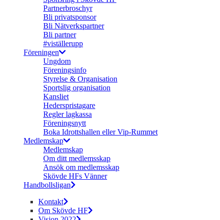
Partnerbroschyr
Bli privatsponsor
Bli Nätverkspartner
Bli partner
#viställerupp
Föreningen
Ungdom
Föreningsinfo
Styrelse & Organisation
Sportslig organisation
Kansliet
Hederspristagare
Regler lagkassa
Föreningsnytt
Boka Idrottshallen eller Vip-Rummet
Medlemskap
Medlemskap
Om ditt medlemsskap
Ansök om medlemsskap
Skövde HFs Vänner
Handbollsligan
Kontakt
Om Skövde HF
Vision 2022