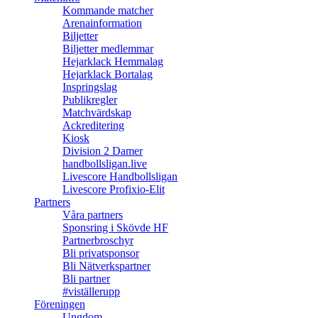
Kommande matcher
Arenainformation
Biljetter
Biljetter medlemmar
Hejarklack Hemmalag
Hejarklack Bortalag
Inspringslag
Publikregler
Matchvärdskap
Ackreditering
Kiosk
Division 2 Damer
handbollsligan.live
Livescore Handbollsligan
Livescore Profixio-Elit
Partners
Våra partners
Sponsring i Skövde HF
Partnerbroschyr
Bli privatsponsor
Bli Nätverkspartner
Bli partner
#viställerupp
Föreningen
Ungdom