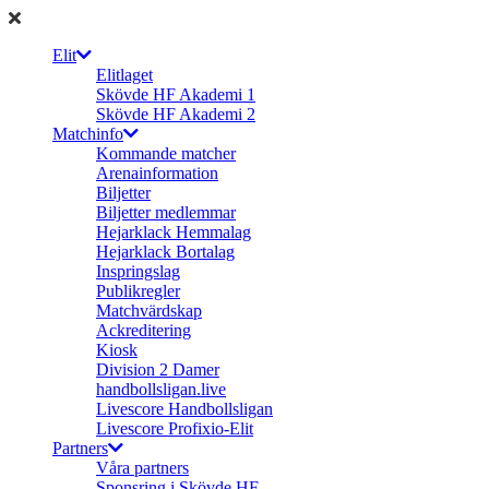
Elit
Elitlaget
Skövde HF Akademi 1
Skövde HF Akademi 2
Matchinfo
Kommande matcher
Arenainformation
Biljetter
Biljetter medlemmar
Hejarklack Hemmalag
Hejarklack Bortalag
Inspringslag
Publikregler
Matchvärdskap
Ackreditering
Kiosk
Division 2 Damer
handbollsligan.live
Livescore Handbollsligan
Livescore Profixio-Elit
Partners
Våra partners
Sponsring i Skövde HF