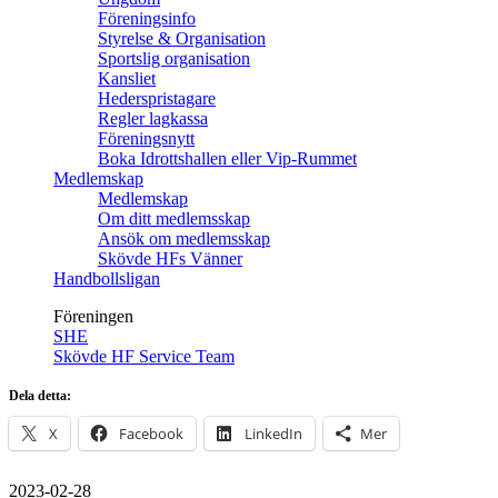
Föreningsinfo
Styrelse & Organisation
Sportslig organisation
Kansliet
Hederspristagare
Regler lagkassa
Föreningsnytt
Boka Idrottshallen eller Vip-Rummet
Medlemskap
Medlemskap
Om ditt medlemsskap
Ansök om medlemsskap
Skövde HFs Vänner
Handbollsligan
Föreningen
SHE
Skövde HF Service Team
Dela detta:
X
Facebook
LinkedIn
Mer
2023-02-28