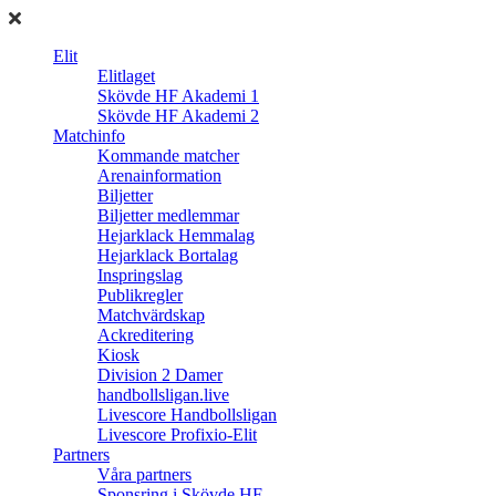
Elit
Elitlaget
Skövde HF Akademi 1
Skövde HF Akademi 2
Matchinfo
Kommande matcher
Arenainformation
Biljetter
Biljetter medlemmar
Hejarklack Hemmalag
Hejarklack Bortalag
Inspringslag
Publikregler
Matchvärdskap
Ackreditering
Kiosk
Division 2 Damer
handbollsligan.live
Livescore Handbollsligan
Livescore Profixio-Elit
Partners
Våra partners
Sponsring i Skövde HF