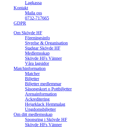
Lagkassa
Kontakt
Maila oss
0732-717665
GDPR
Om Skövde HF
Föreningsinfo
Styrelse & Organisation
Stadgar Skövde HF
Medlemsskap
Skövde HFs Vänner
Våra lagsidor
Matchinformation
Matcher
Biljetter
Biljetter medlemmar
Säsongskort o Pottbiljetter
Arenainformation
Ackreditering
Hejarklack Hemmalag
Ungdomsbiljetter
Om ditt medlemsskap
Sponsring i Skövde HF
Skövde HFs Vänner