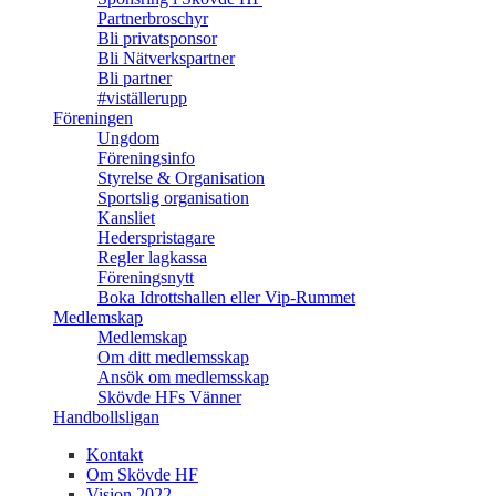
Partnerbroschyr
Bli privatsponsor
Bli Nätverkspartner
Bli partner
#viställerupp
Föreningen
Ungdom
Föreningsinfo
Styrelse & Organisation
Sportslig organisation
Kansliet
Hederspristagare
Regler lagkassa
Föreningsnytt
Boka Idrottshallen eller Vip-Rummet
Medlemskap
Medlemskap
Om ditt medlemsskap
Ansök om medlemsskap
Skövde HFs Vänner
Handbollsligan
Kontakt
Om Skövde HF
Vision 2022