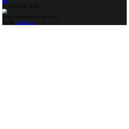
© Skövde HF
2026
Hemsida försedd av The Farm
Besök
thefarm.se