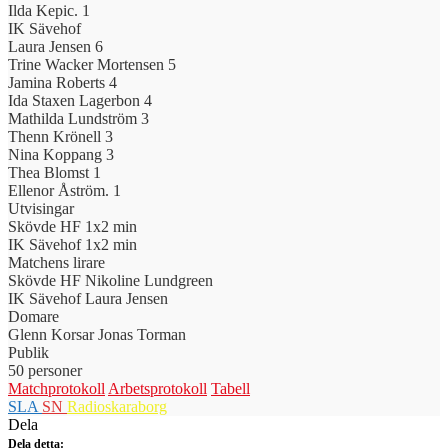
Ilda Kepic.
1
IK Sävehof
Laura Jensen
6
Trine Wacker Mortensen
5
Jamina Roberts
4
Ida Staxen Lagerbon
4
Mathilda Lundström
3
Thenn Krönell
3
Nina Koppang
3
Thea Blomst
1
Ellenor Åström.
1
Utvisingar
Skövde HF
1x2 min
IK Sävehof
1x2 min
Matchens lirare
Skövde HF
Nikoline Lundgreen
IK Sävehof
Laura Jensen
Domare
Glenn Korsar
Jonas Torman
Publik
50 personer
Matchprotokoll
Arbetsprotokoll
Tabell
SLA
SN
Radioskaraborg
Dela
Dela detta: