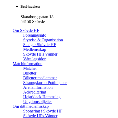
Besöksadress
Skaraborgsgatan 18
54150 Skövde
Om Skövde HF
Föreningsinfo
Styrelse & Organisation
Stadgar Skövde HF
Medlemsskap
Skövde HFs Vänner
Våra lagsidor
Matchinformation
Matcher
Biljetter
Biljetter medlemmar
Säsongskort o Pottbiljetter
Arenainformation
Ackreditering
Hejarklack Hemmalag
Ungdomsbiljetter
Om ditt medlemsskap
Sponsring i Skövde HF
Skövde HFs Vänner