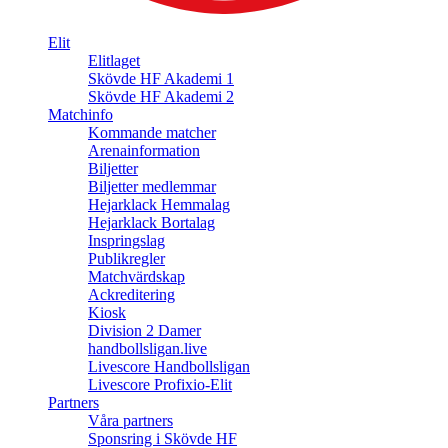
Elit
Elitlaget
Skövde HF Akademi 1
Skövde HF Akademi 2
Matchinfo
Kommande matcher
Arenainformation
Biljetter
Biljetter medlemmar
Hejarklack Hemmalag
Hejarklack Bortalag
Inspringslag
Publikregler
Matchvärdskap
Ackreditering
Kiosk
Division 2 Damer
handbollsligan.live
Livescore Handbollsligan
Livescore Profixio-Elit
Partners
Våra partners
Sponsring i Skövde HF