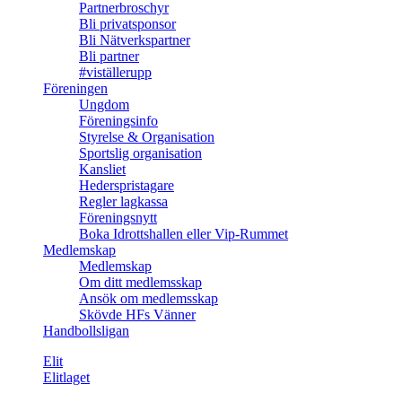
Partnerbroschyr
Bli privatsponsor
Bli Nätverkspartner
Bli partner
#viställerupp
Föreningen
Ungdom
Föreningsinfo
Styrelse & Organisation
Sportslig organisation
Kansliet
Hederspristagare
Regler lagkassa
Föreningsnytt
Boka Idrottshallen eller Vip-Rummet
Medlemskap
Medlemskap
Om ditt medlemsskap
Ansök om medlemsskap
Skövde HFs Vänner
Handbollsligan
Elit
Elitlaget