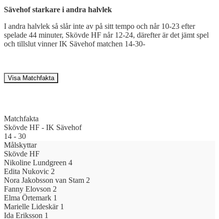
Sävehof starkare i andra halvlek
I andra halvlek så slår inte av på sitt tempo och når 10-23 efter
spelade 44 minuter, Skövde HF når 12-24, därefter är det jämt spel
och tillslut vinner IK Sävehof matchen 14-30-
Visa Matchfakta
Matchfakta
Skövde HF
-
IK Sävehof
14
-
30
Målskyttar
Skövde HF
Nikoline Lundgreen
4
Edita Nukovic
2
Nora Jakobsson van Stam
2
Fanny Elovson
2
Elma Örtemark
1
Marielle Lideskär
1
Ida Eriksson
1