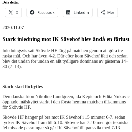
Dela detta:
X
Facebook
LinkedIn
Mer
2020-11-07
Stark inledning mot IK Sävehof blev ändå en förlust
Inledningsvis satt Skövde HF färg på matchen genom att göra tre
raska mål. Och har även 4-2. Där efter kom Sävehof ifatt och sedan
blev det undan för undan en allt tydligare dominans av gästerna 14–
30 (7–13).
Stark start förbyttes
Den danska trion Nikoline Lundgreen, lda Kepic och Edita Nukovic
öppnade målskyttet starkt i den första hemma matchen tillsammans
för Skövde HF.
Skövde HF hänger på bra mot IK Sävehof i 15 minuter 6-7, sedan
rycker IK Sävehof fram till 6-10. Skövde har 7-10 men gör tekniska
fel missade passningar så går IK Sävehof till pausvila med 7-13.