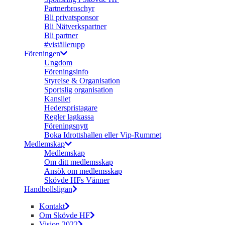
Partnerbroschyr
Bli privatsponsor
Bli Nätverkspartner
Bli partner
#viställerupp
Föreningen
Ungdom
Föreningsinfo
Styrelse & Organisation
Sportslig organisation
Kansliet
Hederspristagare
Regler lagkassa
Föreningsnytt
Boka Idrottshallen eller Vip-Rummet
Medlemskap
Medlemskap
Om ditt medlemsskap
Ansök om medlemsskap
Skövde HFs Vänner
Handbollsligan
Kontakt
Om Skövde HF
Vision 2022