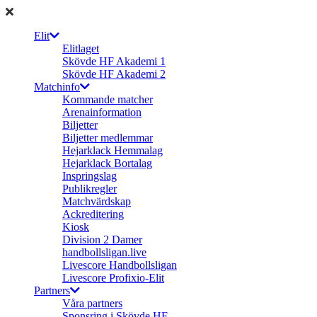
Elit
Elitlaget
Skövde HF Akademi 1
Skövde HF Akademi 2
Matchinfo
Kommande matcher
Arenainformation
Biljetter
Biljetter medlemmar
Hejarklack Hemmalag
Hejarklack Bortalag
Inspringslag
Publikregler
Matchvärdskap
Ackreditering
Kiosk
Division 2 Damer
handbollsligan.live
Livescore Handbollsligan
Livescore Profixio-Elit
Partners
Våra partners
Sponsring i Skövde HF