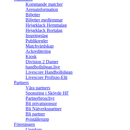
Kommande matcher
Arenainformation
Biljetter
Biljetter medlemmar
Hejarklack Hemmalag
Hejarklack Bortalag
Inspringslag
Publikregler
Matchvärdskap
Ackreditering
Kiosk
Division 2 Damer
handbollsligan.live
Livescore Handbollsligan
Livescore Profixio-Elit
Partners
Våra partners
Sponsring i Skövde HF
Partnerbroschyr
Bli privatsponsor
Bli Nätverkspartner
Bli partner
#viställerupp
Föreningen
Ungdom