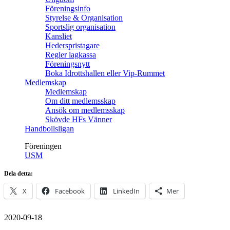
Föreningsinfo
Styrelse & Organisation
Sportslig organisation
Kansliet
Hederspristagare
Regler lagkassa
Föreningsnytt
Boka Idrottshallen eller Vip-Rummet
Medlemskap
Medlemskap
Om ditt medlemsskap
Ansök om medlemsskap
Skövde HFs Vänner
Handbollsligan
Föreningen
USM
Dela detta:
X
Facebook
LinkedIn
Mer
2020-09-18