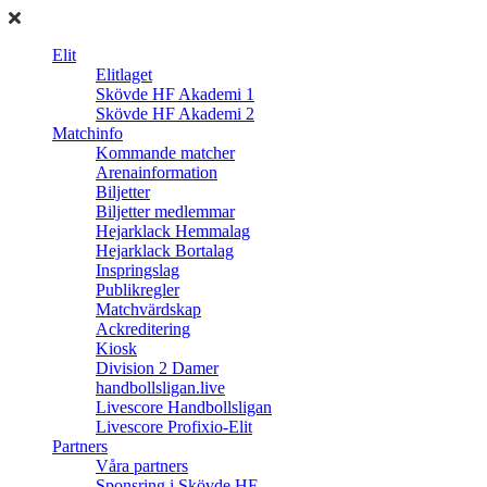
Elit
Elitlaget
Skövde HF Akademi 1
Skövde HF Akademi 2
Matchinfo
Kommande matcher
Arenainformation
Biljetter
Biljetter medlemmar
Hejarklack Hemmalag
Hejarklack Bortalag
Inspringslag
Publikregler
Matchvärdskap
Ackreditering
Kiosk
Division 2 Damer
handbollsligan.live
Livescore Handbollsligan
Livescore Profixio-Elit
Partners
Våra partners
Sponsring i Skövde HF