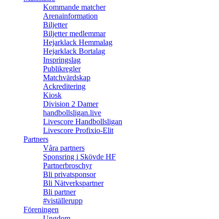
Kommande matcher
Arenainformation
Biljetter
Biljetter medlemmar
Hejarklack Hemmalag
Hejarklack Bortalag
Inspringslag
Publikregler
Matchvärdskap
Ackreditering
Kiosk
Division 2 Damer
handbollsligan.live
Livescore Handbollsligan
Livescore Profixio-Elit
Partners
Våra partners
Sponsring i Skövde HF
Partnerbroschyr
Bli privatsponsor
Bli Nätverkspartner
Bli partner
#viställerupp
Föreningen
Ungdom