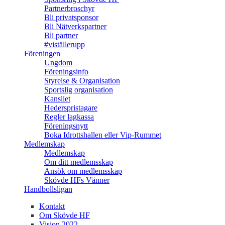
Partnerbroschyr
Bli privatsponsor
Bli Nätverkspartner
Bli partner
#viställerupp
Föreningen
Ungdom
Föreningsinfo
Styrelse & Organisation
Sportslig organisation
Kansliet
Hederspristagare
Regler lagkassa
Föreningsnytt
Boka Idrottshallen eller Vip-Rummet
Medlemskap
Medlemskap
Om ditt medlemsskap
Ansök om medlemsskap
Skövde HFs Vänner
Handbollsligan
Kontakt
Om Skövde HF
Vision 2022