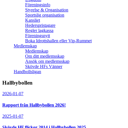
Föreningsinfo
Styrelse & Organisation
Sportslig organisation
Kansliet
Hederspristagare
Regler lagkassa
Föreningsnytt
Boka Idrottshallen eller Vip-Rummet
Medlemskap
Medlemskap
Om ditt medlemsskap
Ansök om medlemsskap
Skövde HFs Vänner
Handbollsligan
Hallbybollen
2026-01-07
Rapport från Hallbybollen 2026!
2025-01-07
Skövde HF flickor 2014 i Hallbybollen 2025