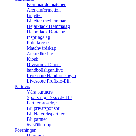
Kommande matcher
Arenainformation
Biljetter
Biljetter medlemmar
Hejarklack Hemmalag
Hejarklack Bortalag
Inspringslag
Publikregler
Matchvärdskap
Ackreditering
Kiosk
Division 2 Damer
handbollsligan.live
Livescore Handbollsligan
Livescore Profixio-Elit
Partners
Våra partners
Sponsring i Skövde HF
Partnerbroschyr
Bli privatsponsor
Bli Nätverkspartner
Bli partner
#viställerupp
Föreningen
Ungdom