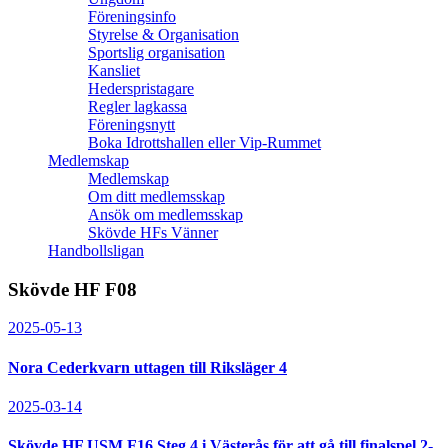
Föreningsinfo
Styrelse & Organisation
Sportslig organisation
Kansliet
Hederspristagare
Regler lagkassa
Föreningsnytt
Boka Idrottshallen eller Vip-Rummet
Medlemskap
Medlemskap
Om ditt medlemsskap
Ansök om medlemsskap
Skövde HFs Vänner
Handbollsligan
Skövde HF F08
2025-05-13
Nora Cederkvarn uttagen till Riksläger 4
2025-03-14
Skövde HF USM F16 Steg 4 i Västerås för att gå till finalspel 2-