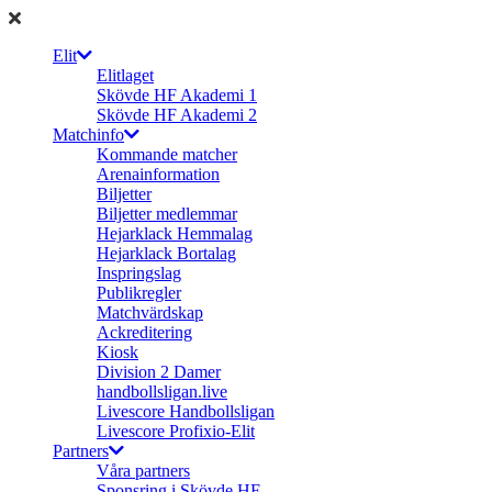
Elit
Elitlaget
Skövde HF Akademi 1
Skövde HF Akademi 2
Matchinfo
Kommande matcher
Arenainformation
Biljetter
Biljetter medlemmar
Hejarklack Hemmalag
Hejarklack Bortalag
Inspringslag
Publikregler
Matchvärdskap
Ackreditering
Kiosk
Division 2 Damer
handbollsligan.live
Livescore Handbollsligan
Livescore Profixio-Elit
Partners
Våra partners
Sponsring i Skövde HF