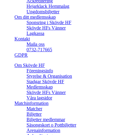
Ackreditering
Hejarklack Hemmalag
Ungdomsbiljetter
Om ditt medlemsskap
Sponsring i Skövde HF
Skövde HFs Vänner
Lagkassa
Kontakt
Maila oss
0732-717665
GDPR
Om Skövde HF
Föreningsinfo
Styrelse & Organisation
Stadgar Skövde HF
Medlemsskap
Skövde HFs Vänner
Våra lagsidor
Matchinformation
Matcher
Biljetter
Biljetter medlemmar
Säsongskort o Pottbiljetter
Arenainformation