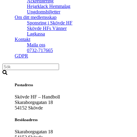
Ackreditering
Hejarklack Hemmalag
Ungdomsbiljetter
Om ditt medlemsskap
Sponsring i Skövde HF
Skövde HFs Vänner
Lagkassa
Kontakt
Maila oss
0732-717665
GDPR
Postadress
Skövde HF – Handboll
Skaraborgsgatan 18
54152 Skövde
Besöksadress
Skaraborgsgatan 18