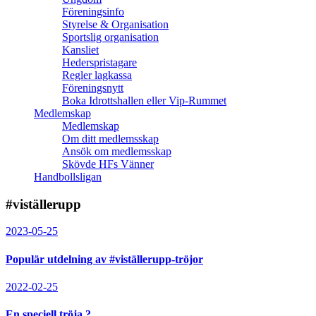
Föreningsinfo
Styrelse & Organisation
Sportslig organisation
Kansliet
Hederspristagare
Regler lagkassa
Föreningsnytt
Boka Idrottshallen eller Vip-Rummet
Medlemskap
Medlemskap
Om ditt medlemsskap
Ansök om medlemsskap
Skövde HFs Vänner
Handbollsligan
#viställerupp
2023-05-25
Populär utdelning av #viställerupp-tröjor
2022-02-25
En speciell tröja ?