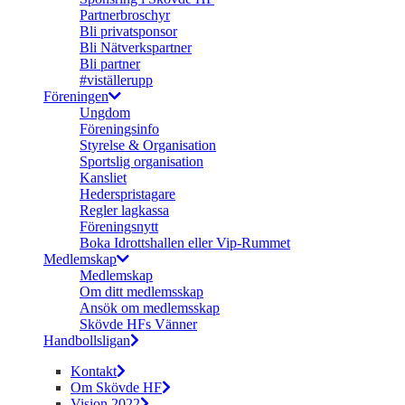
Partnerbroschyr
Bli privatsponsor
Bli Nätverkspartner
Bli partner
#viställerupp
Föreningen
Ungdom
Föreningsinfo
Styrelse & Organisation
Sportslig organisation
Kansliet
Hederspristagare
Regler lagkassa
Föreningsnytt
Boka Idrottshallen eller Vip-Rummet
Medlemskap
Medlemskap
Om ditt medlemsskap
Ansök om medlemsskap
Skövde HFs Vänner
Handbollsligan
Kontakt
Om Skövde HF
Vision 2022