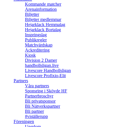
Kommande matcher
Arenainformation
Biljetter
Biljetter medlemmar
Hejarklack Hemmalag
Hejarklack Bortalag
Inspringslag
Publikregler
Matchvärdskap
Ackreditering
Kiosk
Division 2 Damer
handbollsligan.live
Livescore Handbollsligan
Livescore Profixio-Elit
Partners
Våra partners
Sponsring i Skövde HF
Partnerbroschyr
Bli privatsponsor
Bli Nätverkspartner
Bli partner
#viställerupp
Föreningen
Ungdom