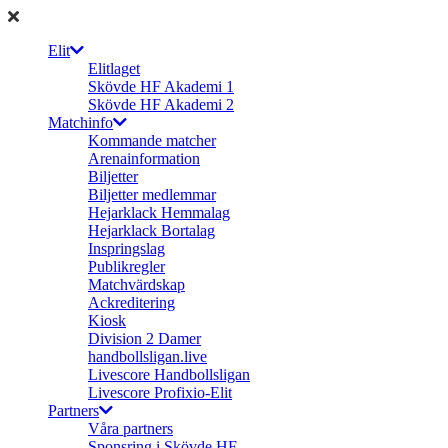
Elit
Elitlaget
Skövde HF Akademi 1
Skövde HF Akademi 2
Matchinfo
Kommande matcher
Arenainformation
Biljetter
Biljetter medlemmar
Hejarklack Hemmalag
Hejarklack Bortalag
Inspringslag
Publikregler
Matchvärdskap
Ackreditering
Kiosk
Division 2 Damer
handbollsligan.live
Livescore Handbollsligan
Livescore Profixio-Elit
Partners
Våra partners
Sponsring i Skövde HF