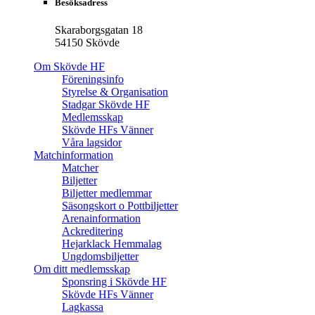
Besöksadress
Skaraborgsgatan 18
54150 Skövde
Om Skövde HF
Föreningsinfo
Styrelse & Organisation
Stadgar Skövde HF
Medlemsskap
Skövde HFs Vänner
Våra lagsidor
Matchinformation
Matcher
Biljetter
Biljetter medlemmar
Säsongskort o Pottbiljetter
Arenainformation
Ackreditering
Hejarklack Hemmalag
Ungdomsbiljetter
Om ditt medlemsskap
Sponsring i Skövde HF
Skövde HFs Vänner
Lagkassa