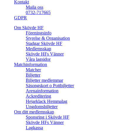
Kontakt
Maila oss
0732-717665
GDPR
Om Skövde HF
Föreningsinfo
Styrelse & Organisation
Stadgar Skövde HF
Medlemsskap
Skövde HFs Vänner
Våra lagsidor
Matchinformation
Matcher
Biljetter
Biljetter medlemmar
Säsongskort o Pottbiljetter
Arenainformation
Ackreditering
Hejarklack Hemmalag
Ungdomsbiljetter
Om ditt medlemsskap
Sponsring i Skövde HF
Skövde HFs Vänner
Lagkassa