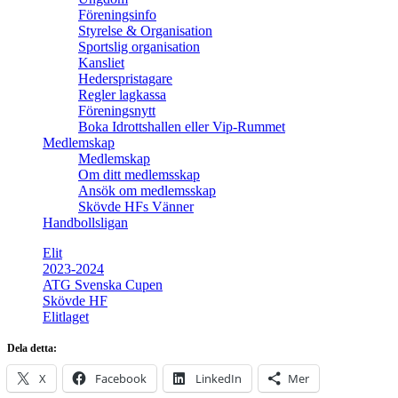
Föreningsinfo
Styrelse & Organisation
Sportslig organisation
Kansliet
Hederspristagare
Regler lagkassa
Föreningsnytt
Boka Idrottshallen eller Vip-Rummet
Medlemskap
Medlemskap
Om ditt medlemsskap
Ansök om medlemsskap
Skövde HFs Vänner
Handbollsligan
Elit
2023-2024
ATG Svenska Cupen
Skövde HF
Elitlaget
Dela detta:
X
Facebook
LinkedIn
Mer