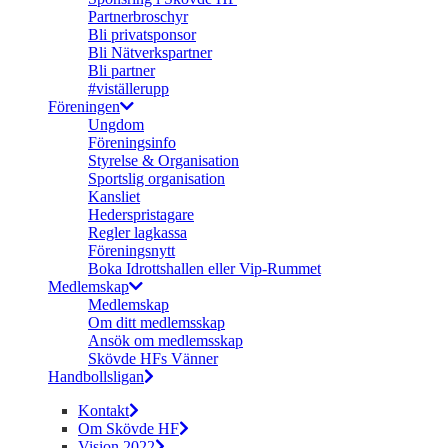
Partnerbroschyr
Bli privatsponsor
Bli Nätverkspartner
Bli partner
#viställerupp
Föreningen
Ungdom
Föreningsinfo
Styrelse & Organisation
Sportslig organisation
Kansliet
Hederspristagare
Regler lagkassa
Föreningsnytt
Boka Idrottshallen eller Vip-Rummet
Medlemskap
Medlemskap
Om ditt medlemsskap
Ansök om medlemsskap
Skövde HFs Vänner
Handbollsligan
Kontakt
Om Skövde HF
Vision 2022