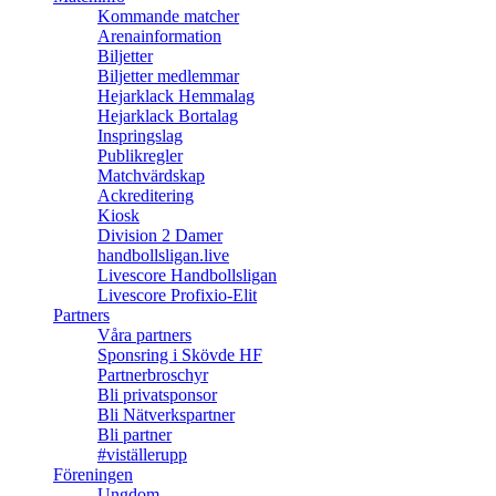
Kommande matcher
Arenainformation
Biljetter
Biljetter medlemmar
Hejarklack Hemmalag
Hejarklack Bortalag
Inspringslag
Publikregler
Matchvärdskap
Ackreditering
Kiosk
Division 2 Damer
handbollsligan.live
Livescore Handbollsligan
Livescore Profixio-Elit
Partners
Våra partners
Sponsring i Skövde HF
Partnerbroschyr
Bli privatsponsor
Bli Nätverkspartner
Bli partner
#viställerupp
Föreningen
Ungdom