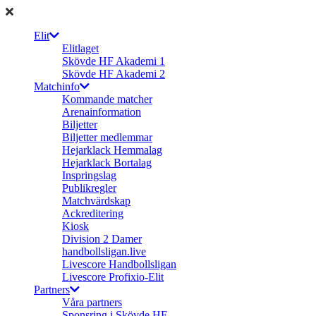
Elit
Elitlaget
Skövde HF Akademi 1
Skövde HF Akademi 2
Matchinfo
Kommande matcher
Arenainformation
Biljetter
Biljetter medlemmar
Hejarklack Hemmalag
Hejarklack Bortalag
Inspringslag
Publikregler
Matchvärdskap
Ackreditering
Kiosk
Division 2 Damer
handbollsligan.live
Livescore Handbollsligan
Livescore Profixio-Elit
Partners
Våra partners
Sponsring i Skövde HF