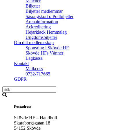
Matcher
Biljetter
Biljetter medlemmar
Säsongskort o Pottbiljetter
Arenainformation
Ackreditering
Hejarklack Hemmalag
Ungdomsbiljetter
Om ditt medlemsskap
Sponsring i Skövde HF
Skövde HFs Vänner
Lagkassa
Kontakt
Maila oss
0732-717665
GDPR
Postadress
Skövde HF – Handboll
Skaraborgsgatan 18
54152 Skövde