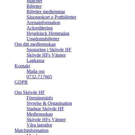
Matcher
Biljetter
Biljetter medlemmar
Säsongskort o Pottbiljetter
Arenainformation
Ackreditering
Hejarklack Hemmalag
Ungdomsbiljetter
Om ditt medlemsskap
Sponsring i Skövde HF
Skövde HFs Vänner
Lagkassa
Kontakt
Maila oss
0732-717665
GDPR
Om Skövde HF
Föreningsinfo
Styrelse & Organisation
Stadgar Skövde HF
Medlemsskap
Skövde HFs Vänner
Våra lagsidor
Matchinformation