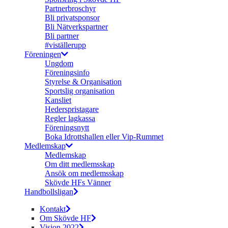
Partnerbroschyr
Bli privatsponsor
Bli Nätverkspartner
Bli partner
#viställerupp
Föreningen
Ungdom
Föreningsinfo
Styrelse & Organisation
Sportslig organisation
Kansliet
Hederspristagare
Regler lagkassa
Föreningsnytt
Boka Idrottshallen eller Vip-Rummet
Medlemskap
Medlemskap
Om ditt medlemsskap
Ansök om medlemsskap
Skövde HFs Vänner
Handbollsligan
Kontakt
Om Skövde HF
Vision 2022