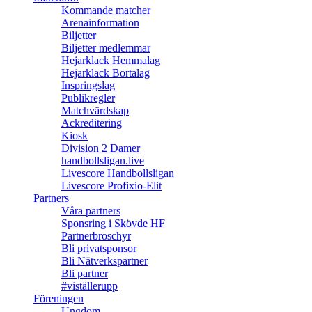
Kommande matcher
Arenainformation
Biljetter
Biljetter medlemmar
Hejarklack Hemmalag
Hejarklack Bortalag
Inspringslag
Publikregler
Matchvärdskap
Ackreditering
Kiosk
Division 2 Damer
handbollsligan.live
Livescore Handbollsligan
Livescore Profixio-Elit
Partners
Våra partners
Sponsring i Skövde HF
Partnerbroschyr
Bli privatsponsor
Bli Nätverkspartner
Bli partner
#viställerupp
Föreningen
Ungdom