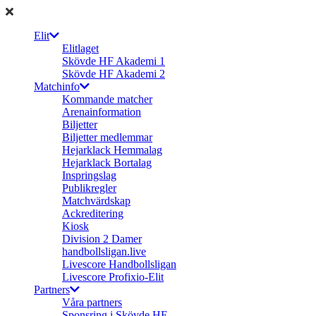
Elit
Elitlaget
Skövde HF Akademi 1
Skövde HF Akademi 2
Matchinfo
Kommande matcher
Arenainformation
Biljetter
Biljetter medlemmar
Hejarklack Hemmalag
Hejarklack Bortalag
Inspringslag
Publikregler
Matchvärdskap
Ackreditering
Kiosk
Division 2 Damer
handbollsligan.live
Livescore Handbollsligan
Livescore Profixio-Elit
Partners
Våra partners
Sponsring i Skövde HF