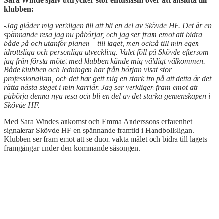
Sara Winde själv uttrycker stor entusiasm över att ansluta till
klubben:
-Jag gläder mig verkligen till att bli en del av Skövde HF. Det är en
spännande resa jag nu påbörjar, och jag ser fram emot att bidra
både på och utanför planen – till laget, men också till min egen
idrottsliga och personliga utveckling. Valet föll på Skövde eftersom
jag från första mötet med klubben kände mig väldigt välkommen.
Både klubben och ledningen har från början visat stor
professionalism, och det har gett mig en stark tro på att detta är det
rätta nästa steget i min karriär. Jag ser verkligen fram emot att
påbörja denna nya resa och bli en del av det starka gemenskapen i
Skövde HF.
Med Sara Windes ankomst och Emma Anderssons erfarenhet
signalerar Skövde HF en spännande framtid i Handbollsligan.
Klubben ser fram emot att se duon vakta målet och bidra till lagets
framgångar under den kommande säsongen.