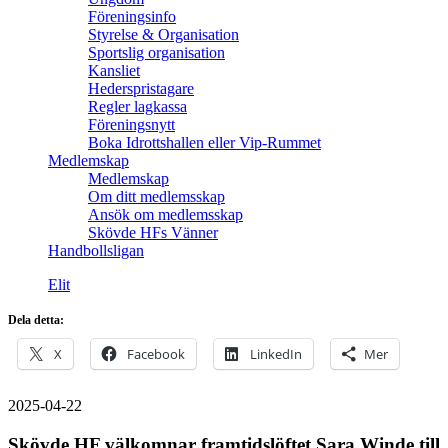
Föreningsinfo
Styrelse & Organisation
Sportslig organisation
Kansliet
Hederspristagare
Regler lagkassa
Föreningsnytt
Boka Idrottshallen eller Vip-Rummet
Medlemskap
Medlemskap
Om ditt medlemsskap
Ansök om medlemsskap
Skövde HFs Vänner
Handbollsligan
Elit
Dela detta:
X
Facebook
LinkedIn
Mer
2025-04-22
Skövde HF välkomnar framtidslöftet Sara Winde till