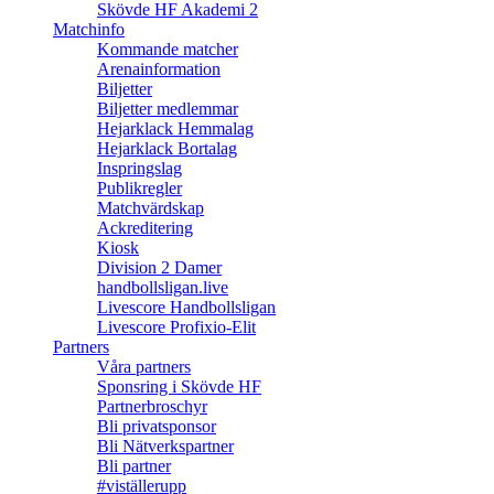
Skövde HF Akademi 2
Matchinfo
Kommande matcher
Arenainformation
Biljetter
Biljetter medlemmar
Hejarklack Hemmalag
Hejarklack Bortalag
Inspringslag
Publikregler
Matchvärdskap
Ackreditering
Kiosk
Division 2 Damer
handbollsligan.live
Livescore Handbollsligan
Livescore Profixio-Elit
Partners
Våra partners
Sponsring i Skövde HF
Partnerbroschyr
Bli privatsponsor
Bli Nätverkspartner
Bli partner
#viställerupp