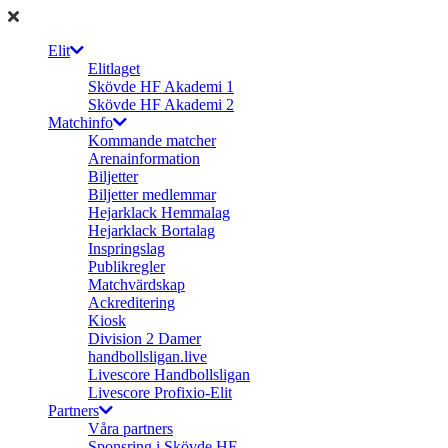
Elit
Elitlaget
Skövde HF Akademi 1
Skövde HF Akademi 2
Matchinfo
Kommande matcher
Arenainformation
Biljetter
Biljetter medlemmar
Hejarklack Hemmalag
Hejarklack Bortalag
Inspringslag
Publikregler
Matchvärdskap
Ackreditering
Kiosk
Division 2 Damer
handbollsligan.live
Livescore Handbollsligan
Livescore Profixio-Elit
Partners
Våra partners
Sponsring i Skövde HF