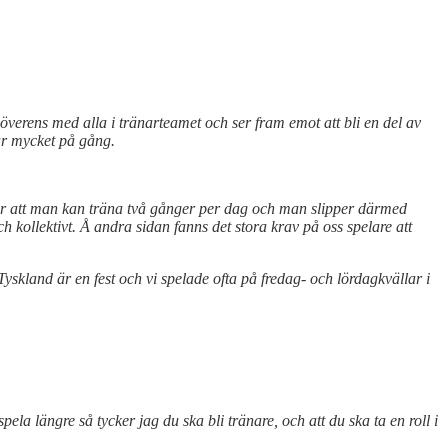
verens med alla i tränarteamet och ser fram emot att bli en del av
ar mycket på gång.
t gör att man kan träna två gånger per dag och man slipper därmed
 kollektivt. Å andra sidan fanns det stora krav på oss spelare att
yskland är en fest och vi spelade ofta på fredag- och lördagkvällar i
pela längre så tycker jag du ska bli tränare, och att du ska ta en roll i