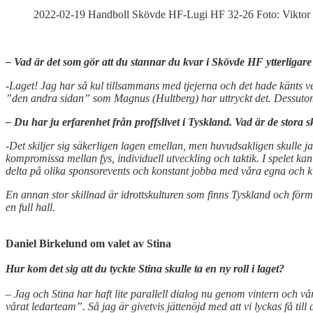
2022-02-19 Handboll Skövde HF-Lugi HF 32-26 Foto: Viktor
– Vad är det som gör att du stannar du kvar i Skövde HF ytterligare 
-Laget! Jag har så kul tillsammans med tjejerna och det hade känts v
”den andra sidan” som Magnus (Hultberg) har uttryckt det. Dessuto
– Du har ju erfarenhet från proffslivet i Tyskland. Vad är de stora 
-Det skiljer sig säkerligen lagen emellan, men huvudsakligen skulle j
kompromissa mellan fys, individuell utveckling och taktik. I spelet ka
delta på olika sponsorevents och konstant jobba med våra egna och
En annan stor skillnad är idrottskulturen som finns Tyskland och förmå
en full hall.
Daniel Birkelund om valet av Stina
Hur kom det sig att du tyckte Stina skulle ta en ny roll i laget?
– Jag och Stina har haft lite parallell dialog nu genom vintern och våre
vårat ledarteam”. Så jag är givetvis jättenöjd med att vi lyckas få till 