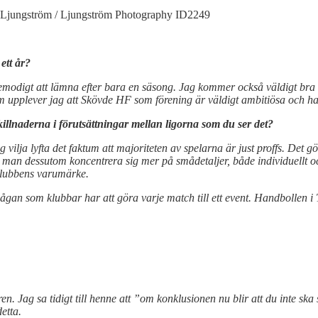
 Ljungström / Ljungström Photography ID2249
ett år?
emodigt att lämna efter bara en säsong. Jag kommer också väldigt bra ö
m upplever jag att Skövde HF som förening är väldigt ambitiösa och h
skillnaderna i förutsättningar mellan ligorna som du ser det?
ag vilja lyfta det faktum att majoriteten av spelarna är just proffs. De
n man dessutom koncentrera sig mer på smådetaljer, både individuellt och
 klubbens varumärke.
gan som klubbar har att göra varje match till ett event. Handbollen i T
n. Jag sa tidigt till henne att ”om konklusionen nu blir att du inte ska s
detta.