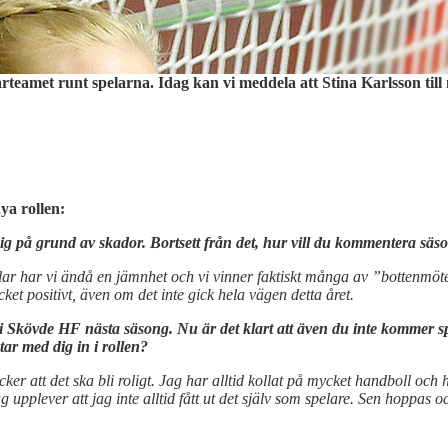
rteamet runt spelarna. Idag kan vi meddela att Stina Karlsson till 
ya rollen:
dig på grund av skador. Bortsett från det, hur vill du kommentera säs
dalar har vi ändå en jämnhet och vi vinner faktiskt många av ”botten
ket positivt, även om det inte gick hela vägen detta året.
r i Skövde HF nästa säsong. Nu är det klart att även du inte kommer s
ar med dig in i rollen?
ycker att det ska bli roligt. Jag har alltid kollat på mycket handboll och
 upplever att jag inte alltid fått ut det själv som spelare. Sen hoppas o