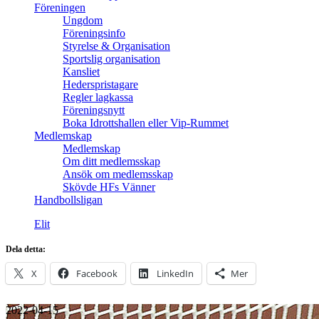
Föreningen
Ungdom
Föreningsinfo
Styrelse & Organisation
Sportslig organisation
Kansliet
Hederspristagare
Regler lagkassa
Föreningsnytt
Boka Idrottshallen eller Vip-Rummet
Medlemskap
Medlemskap
Om ditt medlemsskap
Ansök om medlemsskap
Skövde HFs Vänner
Handbollsligan
Elit
Dela detta:
X
Facebook
LinkedIn
Mer
2022-04-15