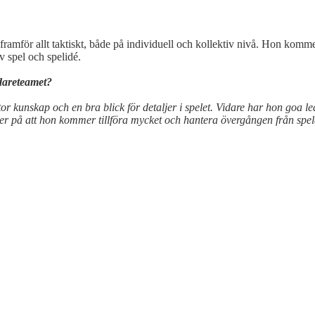
h framför allt taktiskt, både på individuell och kollektiv nivå. Hon ko
v spel och spelidé.
edareteamet?
stor kunskap och en bra blick för detaljer i spelet. Vidare har hon goa 
er på att hon kommer tillföra mycket och hantera övergången från spelarro