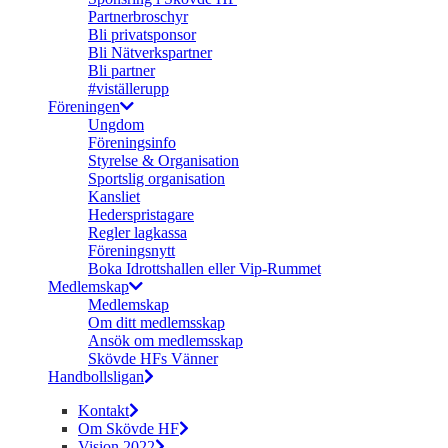
Partnerbroschyr
Bli privatsponsor
Bli Nätverkspartner
Bli partner
#viställerupp
Föreningen
Ungdom
Föreningsinfo
Styrelse & Organisation
Sportslig organisation
Kansliet
Hederspristagare
Regler lagkassa
Föreningsnytt
Boka Idrottshallen eller Vip-Rummet
Medlemskap
Medlemskap
Om ditt medlemsskap
Ansök om medlemsskap
Skövde HFs Vänner
Handbollsligan
Kontakt
Om Skövde HF
Vision 2022