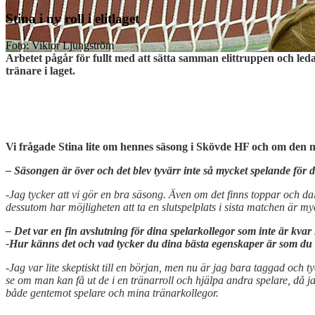
Stina i ny roll i elitlaget
Foto: Viktor Ljungström
Arbetet pågår för fullt med att sätta samman elittruppen och leda
tränare i laget.
Vi frågade Stina lite om hennes säsong i Skövde HF och om den n
– Säsongen är över och det blev tyvärr inte så mycket spelande för 
-Jag tycker att vi gör en bra säsong. Även om det finns toppar och 
dessutom har möjligheten att ta en slutspelplats i sista matchen är myc
– Det var en fin avslutning för dina spelarkollegor som inte är kva
-Hur känns det och vad tycker du dina bästa egenskaper är som du t
-Jag var lite skeptiskt till en början, men nu är jag bara taggad och t
se om man kan få ut de i en tränarroll och hjälpa andra spelare, då jag
både gentemot spelare och mina tränarkollegor.