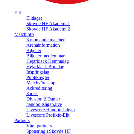
Elit
Elitlaget
Skövde HF Akademi 1
Skövde HF Akademi 2
Matchinfo
Kommande matcher
Arenainformation
Biljetter
Biljetter medlemmar
Hejarklack Hemmalag
Hejarklack Bortalag
Inspringslag
Publikregler
Matchvärdskap
Ackreditering
Kiosk
Division 2 Damer
handbollsligan.live
Livescore Handbollsligan
Livescore Profixio-Elit
Partners
Våra partners
Sponsring i Skövde HF