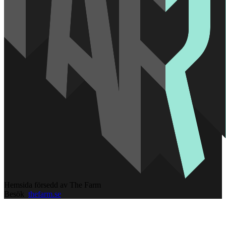
Hemsida försedd av The Farm
Besök
thefarm.se