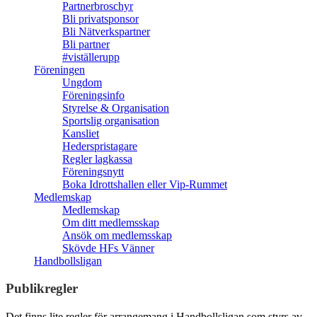
Partnerbroschyr
Bli privatsponsor
Bli Nätverkspartner
Bli partner
#viställerupp
Föreningen
Ungdom
Föreningsinfo
Styrelse & Organisation
Sportslig organisation
Kansliet
Hederspristagare
Regler lagkassa
Föreningsnytt
Boka Idrottshallen eller Vip-Rummet
Medlemskap
Medlemskap
Om ditt medlemsskap
Ansök om medlemsskap
Skövde HFs Vänner
Handbollsligan
Publikregler
Det finns lite regler för arrangemang i Handbollsligan som styrs av