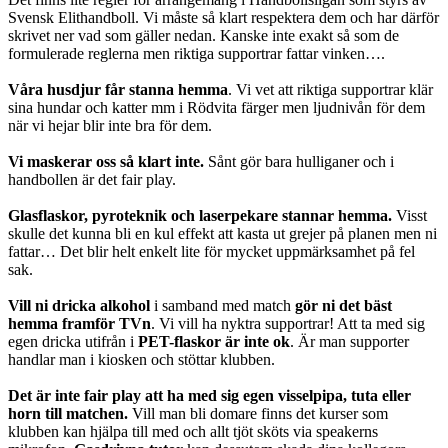
Svensk Elithandboll. Vi måste så klart respektera dem och har därför
skrivet ner vad som gäller nedan. Kanske inte exakt så som de
formulerade reglerna men riktiga supportrar fattar vinken….
Våra husdjur får stanna hemma
. Vi vet att riktiga supportrar klär
sina hundar och katter mm i Rödvita färger men ljudnivån för dem
när vi hejar blir inte bra för dem.
Vi maskerar oss så klart inte.
Sånt gör bara hulliganer och i
handbollen är det fair play.
Glasflaskor, pyroteknik och laserpekare stannar hemma.
Visst
skulle det kunna bli en kul effekt att kasta ut grejer på planen men ni
fattar… Det blir helt enkelt lite för mycket uppmärksamhet på fel
sak.
Vill ni dricka alkohol
i samband med match
gör ni det bäst
hemma framför TVn
. Vi vill ha nyktra supportrar! Att ta med sig
egen dricka utifrån i
PET-flaskor är inte ok
. Är man supporter
handlar man i kiosken och stöttar klubben.
Det är inte fair play att ha med sig egen visselpipa, tuta eller
horn till matchen.
Vill man bli domare finns det kurser som
klubben kan hjälpa till med och allt tjöt sköts via speakerns