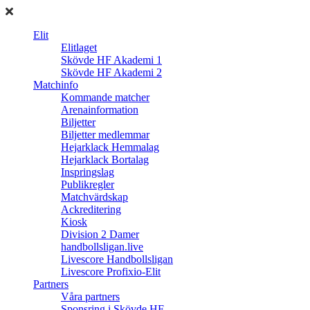
Elit
Elitlaget
Skövde HF Akademi 1
Skövde HF Akademi 2
Matchinfo
Kommande matcher
Arenainformation
Biljetter
Biljetter medlemmar
Hejarklack Hemmalag
Hejarklack Bortalag
Inspringslag
Publikregler
Matchvärdskap
Ackreditering
Kiosk
Division 2 Damer
handbollsligan.live
Livescore Handbollsligan
Livescore Profixio-Elit
Partners
Våra partners
Sponsring i Skövde HF