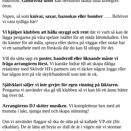
mikrofon.
Gasdrivna tutor
kan dessutom skada dina kollegors
öron.
Vapen, så som
knivar, saxar, bazookas eller bomber
….. Behöver
vi vara tydliga här?
Vi hjälper klubben att hålla snyggt och rent
där vi varit så kan de
lägga pengarna på våra spelare istället för att städa Idrottshallen. Om
du känner för att måla, spraya eller skriva på väggar eller stolar har
vi ett samarbete med en förskola där du kan få utlopp för det.
Vill du sätta upp en
poster, banderoll eller liknande måste vi
fråga arrangören först.
Vi kanske bidrar till att skapa dåliga
relationer med Skövde HFs partners om vi täcker någon logga eller
har någon text på vår skylt/banderoll som inte är ok.
Självklart säljer vi inte grejer för egen vinning på läktaren.
Pengarna vi använder ska gå till klubben så vi kan bli ett ännu bättre
lag över tid.
Arrangörens DJ sköter musiken
. Vi kompletterar hen med att
trumma i takt, sjunga med och skapa stämning!
Om vi använder flaggor så ska de sitta på så kallade VP-rör (för
elkablar). De är lätta att bryta av ifall de är i vägen när vi stormar