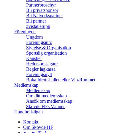
Partnerbroschyr
Bli privatsponsor
Bli Nätverkspartner
Bli partner
#viställerupp
Föreningen
Ungdom
Föreningsinfo
Styrelse & Organisation
Sportslig organisation
Kansliet
Hederspristagare
Regler lagkassa
Föreningsnytt
Boka Idrottshallen eller Vip-Rummet
Medlemskap
Medlemskap
Om ditt medlemsskap
Ansök om medlemsskap
Skövde HFs Vänner
Handbollsligan
Kontakt
Om Skövde HF
Vision 2022