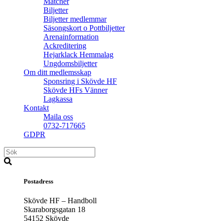
Matcher
Biljetter
Biljetter medlemmar
Säsongskort o Pottbiljetter
Arenainformation
Ackreditering
Hejarklack Hemmalag
Ungdomsbiljetter
Om ditt medlemsskap
Sponsring i Skövde HF
Skövde HFs Vänner
Lagkassa
Kontakt
Maila oss
0732-717665
GDPR
Postadress
Skövde HF – Handboll
Skaraborgsgatan 18
54152 Skövde