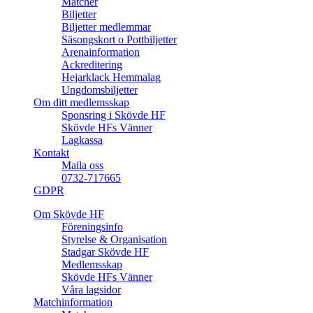
Matcher
Biljetter
Biljetter medlemmar
Säsongskort o Pottbiljetter
Arenainformation
Ackreditering
Hejarklack Hemmalag
Ungdomsbiljetter
Om ditt medlemsskap
Sponsring i Skövde HF
Skövde HFs Vänner
Lagkassa
Kontakt
Maila oss
0732-717665
GDPR
Om Skövde HF
Föreningsinfo
Styrelse & Organisation
Stadgar Skövde HF
Medlemsskap
Skövde HFs Vänner
Våra lagsidor
Matchinformation