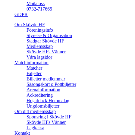
Maila oss
0732-717665
GDPR
Om Skövde HF
Föreningsinfo
Styrelse & Organisation
Stadgar Skövde HF
Medlemsskap
Skövde HFs Vänner
Våra lagsidor
Matchinformation
Matcher
Biljetter
Biljetter medlemmar
Säsongskort o Pottbiljetter
Arenainformation
Ackreditering
Hejarklack Hemmalag
Ungdomsbiljetter
Om ditt medlemsskap
Sponsring i Skövde HF
Skövde HFs Vänner
Lagkassa
Kontakt