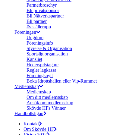
Partnerbroschyr
Bli privatsponsor
Bli Nätverkspartner
Bli partner
#viställerupp
Föreningen
Ungdom
Föreningsinfo
Styrelse & Organisation
Sportslig organisation
Kansliet
Hederspristagare
Regler lagkassa
Föreningsnytt
Boka Idrottshallen eller Vip-Rummet
Medlemskap
Medlemskap
Om ditt medlemsskap
Ansök om medlemsskap
Skövde HFs Vänner
Handbollsligan
Kontakt
Om Skövde HF
Vision 2022