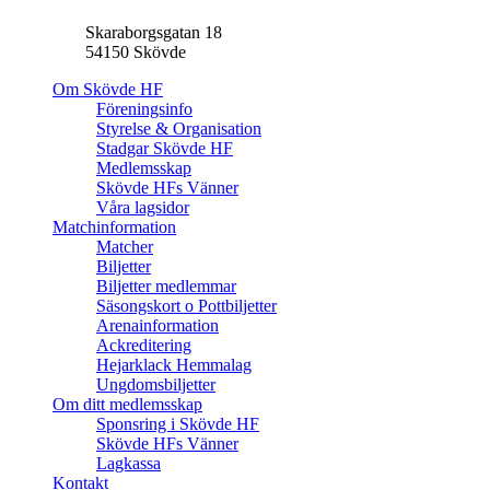
Skaraborgsgatan 18
54150 Skövde
Om Skövde HF
Föreningsinfo
Styrelse & Organisation
Stadgar Skövde HF
Medlemsskap
Skövde HFs Vänner
Våra lagsidor
Matchinformation
Matcher
Biljetter
Biljetter medlemmar
Säsongskort o Pottbiljetter
Arenainformation
Ackreditering
Hejarklack Hemmalag
Ungdomsbiljetter
Om ditt medlemsskap
Sponsring i Skövde HF
Skövde HFs Vänner
Lagkassa
Kontakt