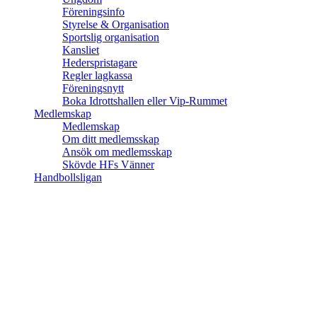
Föreningsinfo
Styrelse & Organisation
Sportslig organisation
Kansliet
Hederspristagare
Regler lagkassa
Föreningsnytt
Boka Idrottshallen eller Vip-Rummet
Medlemskap
Medlemskap
Om ditt medlemsskap
Ansök om medlemsskap
Skövde HFs Vänner
Handbollsligan