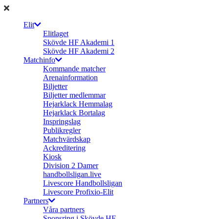
Elit
Elitlaget
Skövde HF Akademi 1
Skövde HF Akademi 2
Matchinfo
Kommande matcher
Arenainformation
Biljetter
Biljetter medlemmar
Hejarklack Hemmalag
Hejarklack Bortalag
Inspringslag
Publikregler
Matchvärdskap
Ackreditering
Kiosk
Division 2 Damer
handbollsligan.live
Livescore Handbollsligan
Livescore Profixio-Elit
Partners
Våra partners
Sponsring i Skövde HF