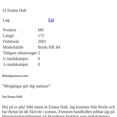
33
Emma Hall
Lag
Elit
Position
M6
Längd
175
Födelseår
2001
Moderklubb
Borås HK 84
Tidigare elitsäsonger
2
U-landskamper
0
A-landskamper
0
Hälsning/motto/citat
”Motgångar gör dig starkare”
Om Emma Hall
Hej på er alla! Mitt namn är Emma Hall. Jag kommer från Borås och
har flyttat hit till Skövde i somras. Förutom handbollen jobbar jag på
Hematologiavdelningen på Skaraborg Sjukhus som sjuksköterska.