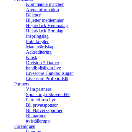
Kommande matcher
Arenainformation
Biljetter
Biljetter medlemmar
Hejarklack Hemmalag
Hejarklack Bortalag
Inspringslag
Publikregler
Matchvärdskap
Ackreditering
Kiosk
Division 2 Damer
handbollsligan.live
Livescore Handbollsligan
Livescore Profixio-Elit
Partners
Våra partners
Sponsring i Skövde HF
Partnerbroschyr
Bli privatsponsor
Bli Nätverkspartner
Bli partner
#viställerupp
Föreningen
Ungdom