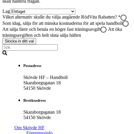
skall hantera frågan.
Lag
Vilket alternativ skulle du välja angående RödVita Rabatten?
*
Som idag, sälja för att minska kostnaderna för att spela handboll
Att sälja färre och betala en högre fast träningsavgift
Att öka
träningsavgiften och helt sluta sälja häften
Skicka in ditt val
Postadress
Skövde HF – Handboll
Skaraborgsgatan 18
54150 Skövde
Besöksadress
Skaraborgsgatan 18
54150 Skövde
Om Skövde HF
Föreningsinfo