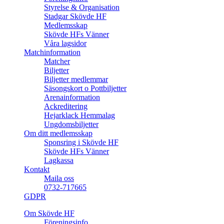
Styrelse & Organisation
Stadgar Skövde HF
Medlemsskap
Skövde HFs Vänner
Våra lagsidor
Matchinformation
Matcher
Biljetter
Biljetter medlemmar
Säsongskort o Pottbiljetter
Arenainformation
Ackreditering
Hejarklack Hemmalag
Ungdomsbiljetter
Om ditt medlemsskap
Sponsring i Skövde HF
Skövde HFs Vänner
Lagkassa
Kontakt
Maila oss
0732-717665
GDPR
Om Skövde HF
Föreningsinfo