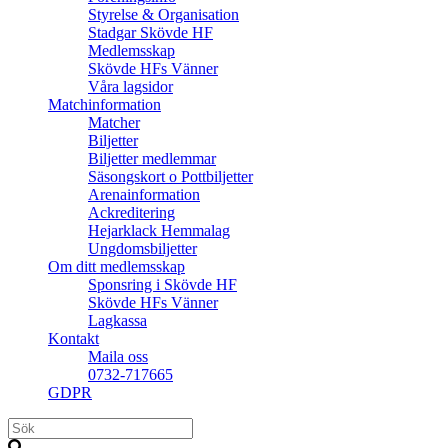
Styrelse & Organisation
Stadgar Skövde HF
Medlemsskap
Skövde HFs Vänner
Våra lagsidor
Matchinformation
Matcher
Biljetter
Biljetter medlemmar
Säsongskort o Pottbiljetter
Arenainformation
Ackreditering
Hejarklack Hemmalag
Ungdomsbiljetter
Om ditt medlemsskap
Sponsring i Skövde HF
Skövde HFs Vänner
Lagkassa
Kontakt
Maila oss
0732-717665
GDPR