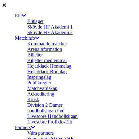
Elit
Elitlaget
Skövde HF Akademi 1
Skövde HF Akademi 2
Matchinfo
Kommande matcher
Arenainformation
Biljetter
Biljetter medlemmar
Hejarklack Hemmalag
Hejarklack Bortalag
Inspringslag
Publikregler
Matchvärdskap
Ackreditering
Kiosk
Division 2 Damer
handbollsligan.live
Livescore Handbollsligan
Livescore Profixio-Elit
Partners
Våra partners
Sponsring i Skövde HF