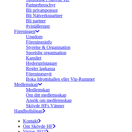
Partnerbroschyr
Bli privatsponsor
Bli Nätverkspartner
Bli partner
#viställerupp
Föreningen
Ungdom
Föreningsinfo
Styrelse & Organisation
Sportslig organisation
Kansliet
Hederspristagare
Regler lagkassa
Föreningsnytt
Boka Idrottshallen eller Vip-Rummet
Medlemskap
Medlemskap
Om ditt medlemsskap
Ansök om medlemsskap
Skövde HFs Vänner
Handbollsligan
Kontakt
Om Skövde HF
Vision 2022