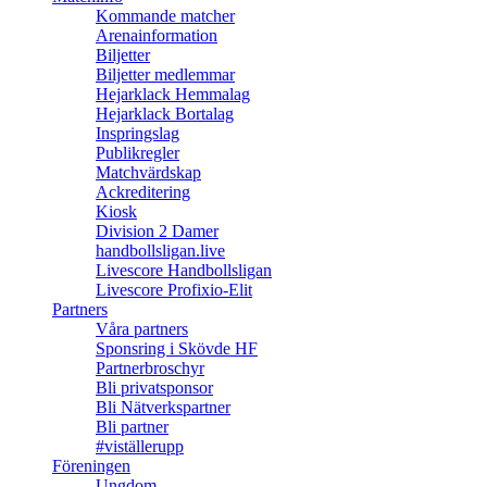
Kommande matcher
Arenainformation
Biljetter
Biljetter medlemmar
Hejarklack Hemmalag
Hejarklack Bortalag
Inspringslag
Publikregler
Matchvärdskap
Ackreditering
Kiosk
Division 2 Damer
handbollsligan.live
Livescore Handbollsligan
Livescore Profixio-Elit
Partners
Våra partners
Sponsring i Skövde HF
Partnerbroschyr
Bli privatsponsor
Bli Nätverkspartner
Bli partner
#viställerupp
Föreningen
Ungdom