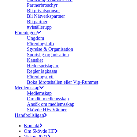
Partnerbroschyr
Bli privatsponsor
Bli Nätverkspartner
Bli partner
#viställerupp
Föreningen
Ungdom
Föreningsinfo
Styrelse & Organisation
Sportslig organisation
Kansliet
Hederspristagare
Regler lagkassa
Föreningsnytt
Boka Idrottshallen eller Vip-Rummet
Medlemskap
Medlemskap
Om ditt medlemsskap
Ansök om medlemsskap
Skövde HFs Vänner
Handbollsligan
Kontakt
Om Skövde HF
Vision 2022