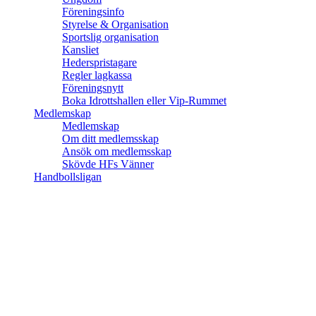
Föreningsinfo
Styrelse & Organisation
Sportslig organisation
Kansliet
Hederspristagare
Regler lagkassa
Föreningsnytt
Boka Idrottshallen eller Vip-Rummet
Medlemskap
Medlemskap
Om ditt medlemsskap
Ansök om medlemsskap
Skövde HFs Vänner
Handbollsligan