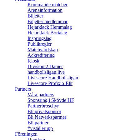
Kommande matcher
Arenainformation
Biljetter
Biljetter medlemmar
Hejarklack Hemmalag
Hejarklack Bortalag
Inspringslag
Publikregler
Matchvärdskap
Ackreditering
Kiosk
Division 2 Damer
handbollsligan.live
Livescore Handbollsligan
Livescore Profixio-Elit
Partners
Våra partners
Sponsring i Skövde HF
Partnerbroschyr
Bli privatsponsor
Bli Nätverkspartner
Bli partner
#viställerupp
Föreningen
Ungdom