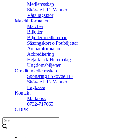
Medlemsskap
Skövde HFs Vänner
Våra lagsidor
Matchinformation
Matcher
Biljetter
Biljetter medlemmar
Säsongskort o Pottbiljetter
Arenainformation
Ackreditering
Hejarklack Hemmalag
Ungdomsbiljetter
Om ditt medlemsskap
Sponsring i Skövde HF
Skövde HFs Vänner
Lagkassa
Kontakt
Maila oss
0732-717665
GDPR