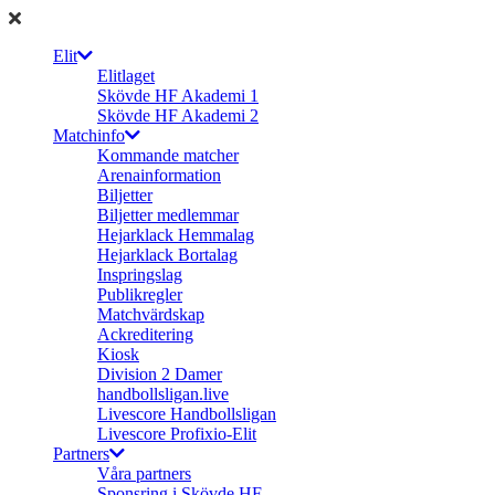
Elit
Elitlaget
Skövde HF Akademi 1
Skövde HF Akademi 2
Matchinfo
Kommande matcher
Arenainformation
Biljetter
Biljetter medlemmar
Hejarklack Hemmalag
Hejarklack Bortalag
Inspringslag
Publikregler
Matchvärdskap
Ackreditering
Kiosk
Division 2 Damer
handbollsligan.live
Livescore Handbollsligan
Livescore Profixio-Elit
Partners
Våra partners
Sponsring i Skövde HF