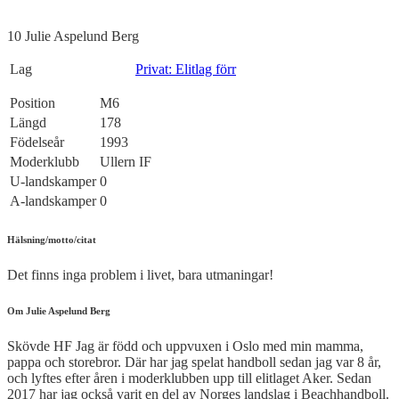
10
Julie Aspelund Berg
Lag
Privat: Elitlag förr
Position
M6
Längd
178
Födelseår
1993
Moderklubb
Ullern IF
U-landskamper
0
A-landskamper
0
Hälsning/motto/citat
Det finns inga problem i livet, bara utmaningar!
Om Julie Aspelund Berg
Skövde HF Jag är född och uppvuxen i Oslo med min mamma,
pappa och storebror. Där har jag spelat handboll sedan jag var 8 år,
och lyftes efter åren i moderklubben upp till elitlaget Aker. Sedan
2017 har jag också varit en del av Norges landslag i Beachhandboll.