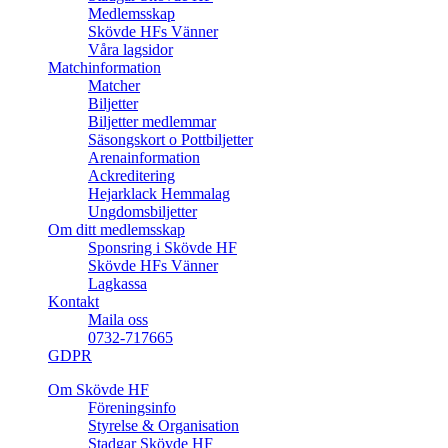
Medlemsskap
Skövde HFs Vänner
Våra lagsidor
Matchinformation
Matcher
Biljetter
Biljetter medlemmar
Säsongskort o Pottbiljetter
Arenainformation
Ackreditering
Hejarklack Hemmalag
Ungdomsbiljetter
Om ditt medlemsskap
Sponsring i Skövde HF
Skövde HFs Vänner
Lagkassa
Kontakt
Maila oss
0732-717665
GDPR
Om Skövde HF
Föreningsinfo
Styrelse & Organisation
Stadgar Skövde HF