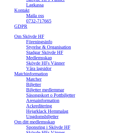
Lagkassa
Kontakt
Maila oss
0732-717665
GDPR
Om Skövde HF
Föreningsinfo
Styrelse & Organisation
Stadgar Skövde HF
Medlemsskap
Skövde HFs Vänner
Våra lagsidor
Matchinformation
Matcher
Biljetter
Biljetter medlemmar
Säsongskort o Pottbiljetter
Arenainformation
Ackreditering
Hejarklack Hemmalag
Ungdomsbiljetter
Om ditt medlemsskap
Sponsring i Skövde HF
Skövde HFs Vänner