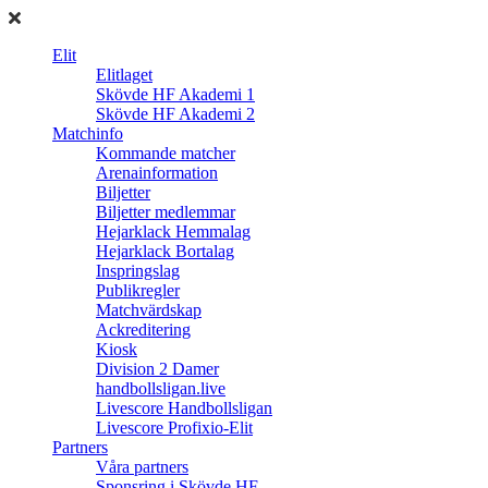
Elit
Elitlaget
Skövde HF Akademi 1
Skövde HF Akademi 2
Matchinfo
Kommande matcher
Arenainformation
Biljetter
Biljetter medlemmar
Hejarklack Hemmalag
Hejarklack Bortalag
Inspringslag
Publikregler
Matchvärdskap
Ackreditering
Kiosk
Division 2 Damer
handbollsligan.live
Livescore Handbollsligan
Livescore Profixio-Elit
Partners
Våra partners
Sponsring i Skövde HF