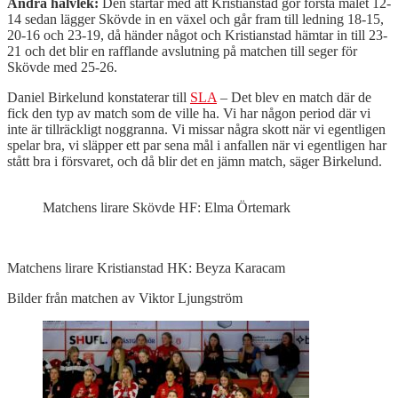
Andra halvlek:
Den startar med att Kristianstad gör första målet 12-
14 sedan lägger Skövde in en växel och går fram till ledning 18-15,
20-16 och 23-19, då händer något och Kristianstad hämtar in till 23-
21 och det blir en rafflande avslutning på matchen till seger för
Skövde med 25-26.
Daniel Birkelund konstaterar till
SLA
– Det blev en match där de
fick den typ av match som de ville ha. Vi har någon period där vi
inte är tillräckligt noggranna. Vi missar några skott när vi egentligen
spelar bra, vi släpper ett par sena mål i anfallen när vi egentligen har
stått bra i försvaret, och då blir det en jämn match, säger Birkelund.
Matchens lirare Skövde HF: Elma Örtemark
Matchens lirare Kristianstad HK: Beyza Karacam
Bilder från matchen av Viktor Ljungström