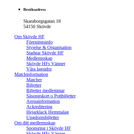
Besöksadress
Skaraborgsgatan 18
54150 Skövde
Om Skövde HF
Föreningsinfo
Styrelse & Organisation
Stadgar Skövde HF
Medlemsskap
Skövde HFs Vänner
Våra lagsidor
Matchinformation
Matcher
Biljetter
Biljetter medlemmar
Säsongskort o Pottbiljetter
Arenainformation
Ackreditering
Hejarklack Hemmalag
Ungdomsbiljetter
Om ditt medlemsskap
Sponsring i Skövde HF
Skövde HFs Vänner