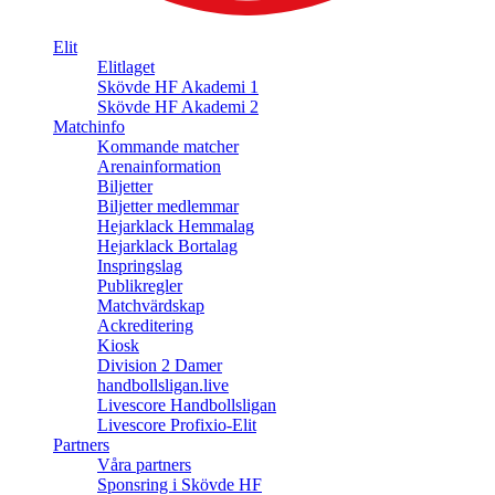
Elit
Elitlaget
Skövde HF Akademi 1
Skövde HF Akademi 2
Matchinfo
Kommande matcher
Arenainformation
Biljetter
Biljetter medlemmar
Hejarklack Hemmalag
Hejarklack Bortalag
Inspringslag
Publikregler
Matchvärdskap
Ackreditering
Kiosk
Division 2 Damer
handbollsligan.live
Livescore Handbollsligan
Livescore Profixio-Elit
Partners
Våra partners
Sponsring i Skövde HF