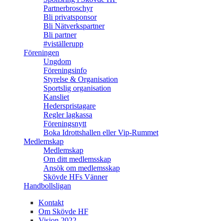
Partnerbroschyr
Bli privatsponsor
Bli Nätverkspartner
Bli partner
#viställerupp
Föreningen
Ungdom
Föreningsinfo
Styrelse & Organisation
Sportslig organisation
Kansliet
Hederspristagare
Regler lagkassa
Föreningsnytt
Boka Idrottshallen eller Vip-Rummet
Medlemskap
Medlemskap
Om ditt medlemsskap
Ansök om medlemsskap
Skövde HFs Vänner
Handbollsligan
Kontakt
Om Skövde HF
Vision 2022