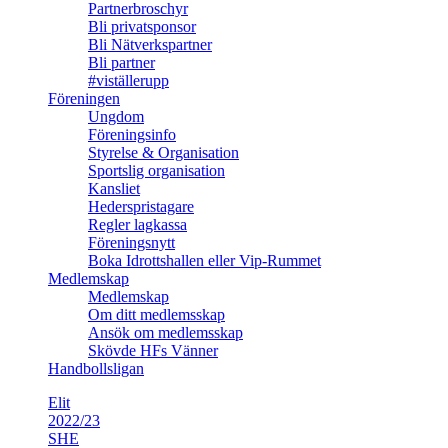
Partnerbroschyr
Bli privatsponsor
Bli Nätverkspartner
Bli partner
#viställerupp
Föreningen
Ungdom
Föreningsinfo
Styrelse & Organisation
Sportslig organisation
Kansliet
Hederspristagare
Regler lagkassa
Föreningsnytt
Boka Idrottshallen eller Vip-Rummet
Medlemskap
Medlemskap
Om ditt medlemsskap
Ansök om medlemsskap
Skövde HFs Vänner
Handbollsligan
Elit
2022/23
SHE