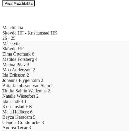
Visa Matchfakta
Matchfakta
Skövde HF
-
Kristianstad HK
26
-
25
Målskyttar
Skövde HF
Elma Örtemark
6
Matilda Forsberg
4
Melina Pilav
3
Moa Andersson
2
Ida Eriksson
2
Johanna Flygelholm
2
Brita Jakobsson van Stam
2
Tindra Sahlin Wallenius
2
Natalie Wästefors
2
Ida Lindlöf
1
Kristianstad HK
Maja Hedberg
6
Beyza Karacam
5
Claudia Condurache
3
Andrea Tecar
3