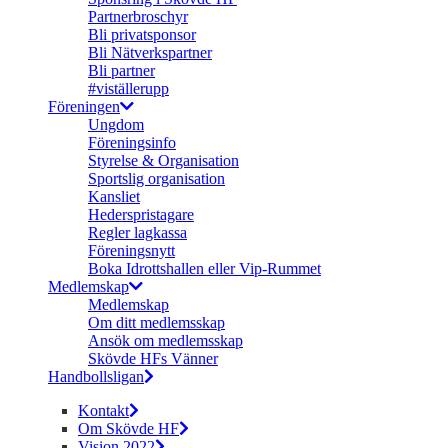
Partnerbroschyr
Bli privatsponsor
Bli Nätverkspartner
Bli partner
#viställerupp
Föreningen
Ungdom
Föreningsinfo
Styrelse & Organisation
Sportslig organisation
Kansliet
Hederspristagare
Regler lagkassa
Föreningsnytt
Boka Idrottshallen eller Vip-Rummet
Medlemskap
Medlemskap
Om ditt medlemsskap
Ansök om medlemsskap
Skövde HFs Vänner
Handbollsligan
Kontakt
Om Skövde HF
Vision 2022