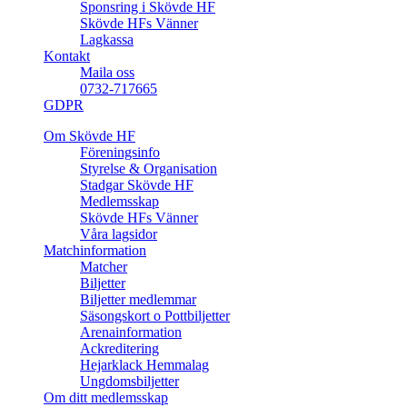
Sponsring i Skövde HF
Skövde HFs Vänner
Lagkassa
Kontakt
Maila oss
0732-717665
GDPR
Om Skövde HF
Föreningsinfo
Styrelse & Organisation
Stadgar Skövde HF
Medlemsskap
Skövde HFs Vänner
Våra lagsidor
Matchinformation
Matcher
Biljetter
Biljetter medlemmar
Säsongskort o Pottbiljetter
Arenainformation
Ackreditering
Hejarklack Hemmalag
Ungdomsbiljetter
Om ditt medlemsskap