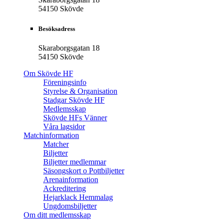
54150 Skövde
Besöksadress
Skaraborgsgatan 18
54150 Skövde
Om Skövde HF
Föreningsinfo
Styrelse & Organisation
Stadgar Skövde HF
Medlemsskap
Skövde HFs Vänner
Våra lagsidor
Matchinformation
Matcher
Biljetter
Biljetter medlemmar
Säsongskort o Pottbiljetter
Arenainformation
Ackreditering
Hejarklack Hemmalag
Ungdomsbiljetter
Om ditt medlemsskap