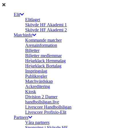
Elit
Elitlaget
Skövde HF Akademi 1
Skövde HF Akademi 2
Matchinfo
Kommande matcher
Arenainformation
Biljetter
Biljetter medlemmar
Hejarklack Hemmalag
Hejarklack Bortalag
Inspringslag
Publikregler
Matchvärdskap
Ackreditering
Kiosk
Division 2 Damer
handbollsligan.live
Livescore Handbollsligan
Livescore Profixio-Elit
Partners
Våra partners
Sponsring i Skövde HF