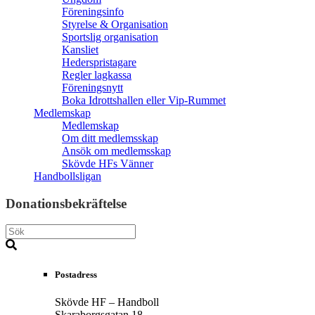
Föreningsinfo
Styrelse & Organisation
Sportslig organisation
Kansliet
Hederspristagare
Regler lagkassa
Föreningsnytt
Boka Idrottshallen eller Vip-Rummet
Medlemskap
Medlemskap
Om ditt medlemsskap
Ansök om medlemsskap
Skövde HFs Vänner
Handbollsligan
Donationsbekräftelse
Postadress
Skövde HF – Handboll
Skaraborgsgatan 18