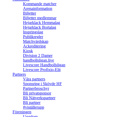
Kommande matcher
Arenainformation
Biljetter
Biljetter medlemmar
Hejarklack Hemmalag
Hejarklack Bortalag
Inspringslag
Publikregler
Matchvärdskap
Ackreditering
Kiosk
Division 2 Damer
handbollsligan.live
Livescore Handbollsligan
Livescore Profixio-Elit
Partners
Våra partners
Sponsring i Skövde HF
Partnerbroschyr
Bli privatsponsor
Bli Nätverkspartner
Bli partner
#viställerupp
Föreningen
Ungdom