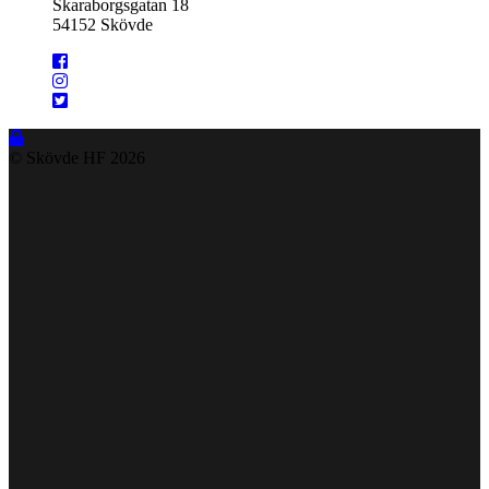
Skaraborgsgatan 18
54152 Skövde
© Skövde HF
2026