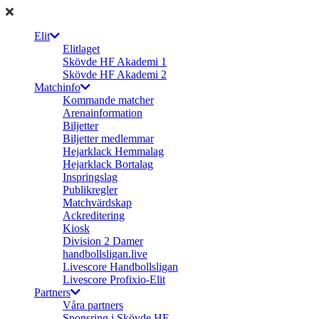
Elit
Elitlaget
Skövde HF Akademi 1
Skövde HF Akademi 2
Matchinfo
Kommande matcher
Arenainformation
Biljetter
Biljetter medlemmar
Hejarklack Hemmalag
Hejarklack Bortalag
Inspringslag
Publikregler
Matchvärdskap
Ackreditering
Kiosk
Division 2 Damer
handbollsligan.live
Livescore Handbollsligan
Livescore Profixio-Elit
Partners
Våra partners
Sponsring i Skövde HF