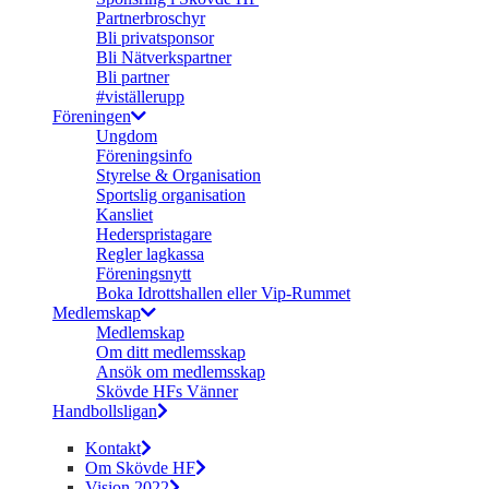
Partnerbroschyr
Bli privatsponsor
Bli Nätverkspartner
Bli partner
#viställerupp
Föreningen
Ungdom
Föreningsinfo
Styrelse & Organisation
Sportslig organisation
Kansliet
Hederspristagare
Regler lagkassa
Föreningsnytt
Boka Idrottshallen eller Vip-Rummet
Medlemskap
Medlemskap
Om ditt medlemsskap
Ansök om medlemsskap
Skövde HFs Vänner
Handbollsligan
Kontakt
Om Skövde HF
Vision 2022