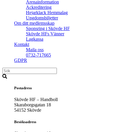
Arenainformation
Ackreditering
Hejarklack Hemmalag
Ungdomsbiljetter
Om ditt medlemsskap
Sponsring i Skövde HF
Skövde HFs Vänner
Lagkassa
Kontakt
Maila oss
0732-717665
GDPR
Postadress
Skövde HF – Handboll
Skaraborgsgatan 18
54152 Skövde
Besöksadress