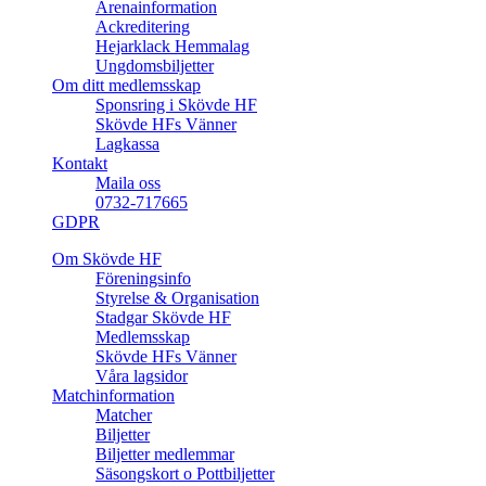
Arenainformation
Ackreditering
Hejarklack Hemmalag
Ungdomsbiljetter
Om ditt medlemsskap
Sponsring i Skövde HF
Skövde HFs Vänner
Lagkassa
Kontakt
Maila oss
0732-717665
GDPR
Om Skövde HF
Föreningsinfo
Styrelse & Organisation
Stadgar Skövde HF
Medlemsskap
Skövde HFs Vänner
Våra lagsidor
Matchinformation
Matcher
Biljetter
Biljetter medlemmar
Säsongskort o Pottbiljetter