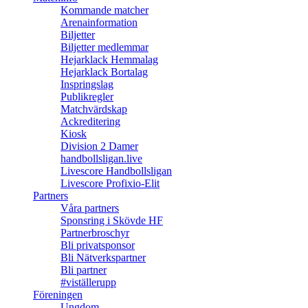
Kommande matcher
Arenainformation
Biljetter
Biljetter medlemmar
Hejarklack Hemmalag
Hejarklack Bortalag
Inspringslag
Publikregler
Matchvärdskap
Ackreditering
Kiosk
Division 2 Damer
handbollsligan.live
Livescore Handbollsligan
Livescore Profixio-Elit
Partners
Våra partners
Sponsring i Skövde HF
Partnerbroschyr
Bli privatsponsor
Bli Nätverkspartner
Bli partner
#viställerupp
Föreningen
Ungdom