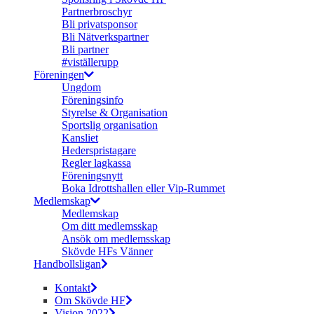
Partnerbroschyr
Bli privatsponsor
Bli Nätverkspartner
Bli partner
#viställerupp
Föreningen
Ungdom
Föreningsinfo
Styrelse & Organisation
Sportslig organisation
Kansliet
Hederspristagare
Regler lagkassa
Föreningsnytt
Boka Idrottshallen eller Vip-Rummet
Medlemskap
Medlemskap
Om ditt medlemsskap
Ansök om medlemsskap
Skövde HFs Vänner
Handbollsligan
Kontakt
Om Skövde HF
Vision 2022