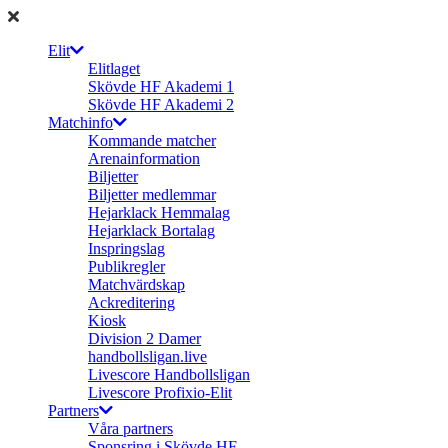
Elit
Elitlaget
Skövde HF Akademi 1
Skövde HF Akademi 2
Matchinfo
Kommande matcher
Arenainformation
Biljetter
Biljetter medlemmar
Hejarklack Hemmalag
Hejarklack Bortalag
Inspringslag
Publikregler
Matchvärdskap
Ackreditering
Kiosk
Division 2 Damer
handbollsligan.live
Livescore Handbollsligan
Livescore Profixio-Elit
Partners
Våra partners
Sponsring i Skövde HF