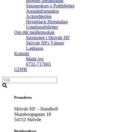
Biljetter medlemmar
Säsongskort o Pottbiljetter
Arenainformation
Ackreditering
Hejarklack Hemmalag
Ungdomsbiljetter
Om ditt medlemsskap
Sponsring i Skövde HF
Skövde HFs Vänner
Lagkassa
Kontakt
Maila oss
0732-717665
GDPR
Postadress
Skövde HF – Handboll
Skaraborgsgatan 18
54152 Skövde
Besöksadress