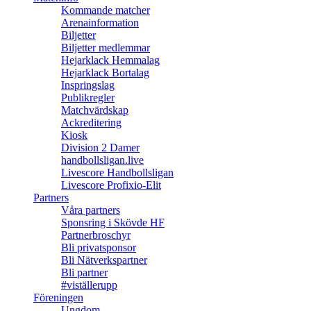
Kommande matcher
Arenainformation
Biljetter
Biljetter medlemmar
Hejarklack Hemmalag
Hejarklack Bortalag
Inspringslag
Publikregler
Matchvärdskap
Ackreditering
Kiosk
Division 2 Damer
handbollsligan.live
Livescore Handbollsligan
Livescore Profixio-Elit
Partners
Våra partners
Sponsring i Skövde HF
Partnerbroschyr
Bli privatsponsor
Bli Nätverkspartner
Bli partner
#viställerupp
Föreningen
Ungdom