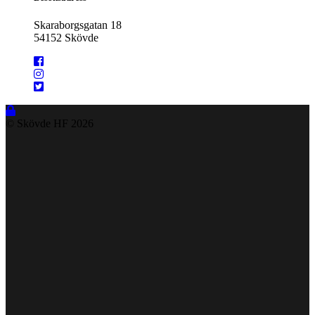
Skaraborgsgatan 18
54152 Skövde
© Skövde HF
2026