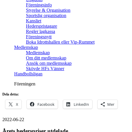
Föreningsinfo
Styrelse & Organisation
Sportslig organisation
Kansliet
Hederspristagare
Regler lagkassa
Föreningsnytt
Boka Idrottshallen eller Vip-Rummet
Medlemskap
Medlemskap
Om ditt medlemsskap
Ansök om medlemsskap
Skövde HFs Vänner
Handbollsligan
Föreningen
Dela detta:
X
Facebook
LinkedIn
Mer
2022-06-22
Årets hederspriser utdelade