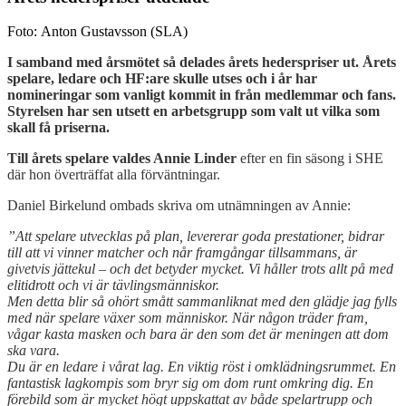
Foto: Anton Gustavsson (SLA)
I samband med årsmötet så delades årets hederspriser ut. Årets
spelare, ledare och HF:are skulle utses och i år har
nomineringar som vanligt kommit in från medlemmar och fans.
Styrelsen har sen utsett en arbetsgrupp som valt ut vilka som
skall få priserna.
Till årets spelare valdes Annie Linder
efter en fin säsong i SHE
där hon överträffat alla förväntningar.
Daniel Birkelund ombads skriva om utnämningen av Annie:
”Att spelare utvecklas på plan, levererar goda prestationer, bidrar
till att vi vinner matcher och når framgångar tillsammans, är
givetvis jättekul – och det betyder mycket. Vi håller trots allt på med
elitidrott och vi är tävlingsmänniskor.
Men detta blir så ohört smått sammanliknat med den glädje jag fylls
med när spelare växer som människor. När någon träder fram,
vågar kasta masken och bara är den som det är meningen att dom
ska vara.
Du är en ledare i vårat lag. En viktig röst i omklädningsrummet. En
fantastisk lagkompis som bryr sig om dom runt omkring dig. En
förebild som är mycket högt uppskattat av både spelartrupp och