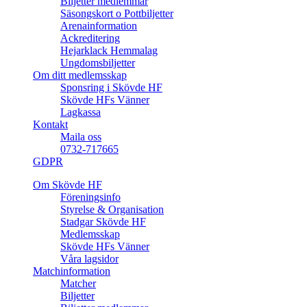
Biljetter medlemmar
Säsongskort o Pottbiljetter
Arenainformation
Ackreditering
Hejarklack Hemmalag
Ungdomsbiljetter
Om ditt medlemsskap
Sponsring i Skövde HF
Skövde HFs Vänner
Lagkassa
Kontakt
Maila oss
0732-717665
GDPR
Om Skövde HF
Föreningsinfo
Styrelse & Organisation
Stadgar Skövde HF
Medlemsskap
Skövde HFs Vänner
Våra lagsidor
Matchinformation
Matcher
Biljetter