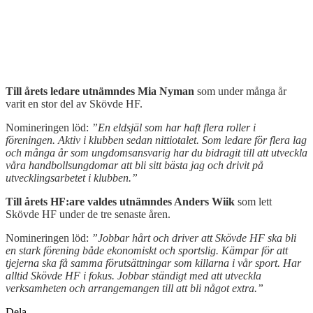
Till årets ledare utnämndes Mia Nyman
som under många år
varit en stor del av Skövde HF.
Nomineringen löd:
”En eldsjäl som har haft flera roller i
föreningen. Aktiv i klubben sedan nittiotalet. Som ledare för flera lag
och många år som ungdomsansvarig har du bidragit till att utveckla
våra handbollsungdomar att bli sitt bästa jag och drivit på
utvecklingsarbetet i klubben.”
Till årets HF:are valdes utnämndes Anders Wiik
som lett
Skövde HF under de tre senaste åren.
Nomineringen löd:
”Jobbar hårt och driver att Skövde HF ska bli
en stark förening både ekonomiskt och sportslig. Kämpar för att
tjejerna ska få samma förutsättningar som killarna i vår sport. Har
alltid Skövde HF i fokus. Jobbar ständigt med att utveckla
verksamheten och arrangemangen till att bli något extra.”
Dela