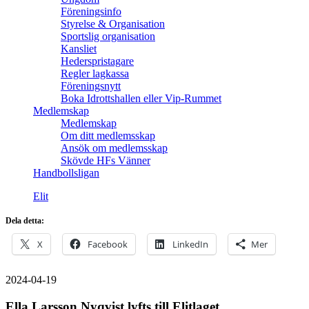
Föreningsinfo
Styrelse & Organisation
Sportslig organisation
Kansliet
Hederspristagare
Regler lagkassa
Föreningsnytt
Boka Idrottshallen eller Vip-Rummet
Medlemskap
Medlemskap
Om ditt medlemsskap
Ansök om medlemsskap
Skövde HFs Vänner
Handbollsligan
Elit
Dela detta:
X
Facebook
LinkedIn
Mer
2024-04-19
Ella Larsson Nyqvist lyfts till Elitlaget