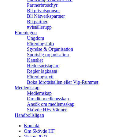
Partnerbroschyr
Bli privatsponsor
Bli Nätverkspartner
Bli partner
#viställerupp
Föreningen
Ungdom
Föreningsinfo
Styrelse & Organisation
Sportslig organisation
Kansliet
Hederspristagare
Regler lagkassa
Föreningsnytt
Boka Idrottshallen eller Vip-Rummet
Medlemskap
Medlemskap
Om ditt medlemsskap
Ansök om medlemsskap
Skövde HFs Vänner
Handbollsligan
Kontakt
Om Skövde HF
Vision 2022