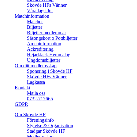
Skövde HFs Vänner
Våra lagsidor
Matchinformation
Matcher
Biljetter
Biljetter medlemmar
Säsongskort o Pottbiljetter
Arenainformation
Ackreditering
Hejarklack Hemmalag
Ungdomsbiljetter
Om ditt medlemsskap
Sponsring i Skövde HF
Skövde HFs Vänner
Lagkassa
Kontakt
Maila oss
0732-717665
GDPR
Om Skövde HF
Föreningsinfo
Styrelse & Organisation
Stadgar Skövde HF
Medlemsskap