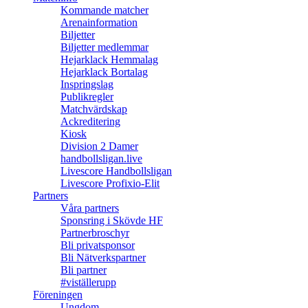
Kommande matcher
Arenainformation
Biljetter
Biljetter medlemmar
Hejarklack Hemmalag
Hejarklack Bortalag
Inspringslag
Publikregler
Matchvärdskap
Ackreditering
Kiosk
Division 2 Damer
handbollsligan.live
Livescore Handbollsligan
Livescore Profixio-Elit
Partners
Våra partners
Sponsring i Skövde HF
Partnerbroschyr
Bli privatsponsor
Bli Nätverkspartner
Bli partner
#viställerupp
Föreningen
Ungdom