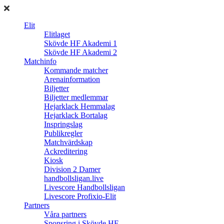
Elit
Elitlaget
Skövde HF Akademi 1
Skövde HF Akademi 2
Matchinfo
Kommande matcher
Arenainformation
Biljetter
Biljetter medlemmar
Hejarklack Hemmalag
Hejarklack Bortalag
Inspringslag
Publikregler
Matchvärdskap
Ackreditering
Kiosk
Division 2 Damer
handbollsligan.live
Livescore Handbollsligan
Livescore Profixio-Elit
Partners
Våra partners
Sponsring i Skövde HF