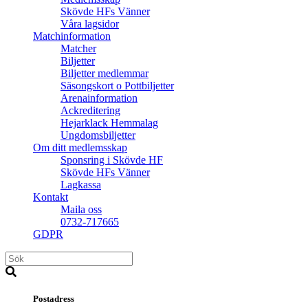
Skövde HFs Vänner
Våra lagsidor
Matchinformation
Matcher
Biljetter
Biljetter medlemmar
Säsongskort o Pottbiljetter
Arenainformation
Ackreditering
Hejarklack Hemmalag
Ungdomsbiljetter
Om ditt medlemsskap
Sponsring i Skövde HF
Skövde HFs Vänner
Lagkassa
Kontakt
Maila oss
0732-717665
GDPR
Postadress