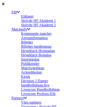
Elit
Elitlaget
Skövde HF Akademi 1
Skövde HF Akademi 2
Matchinfo
Kommande matcher
Arenainformation
Biljetter
Biljetter medlemmar
Hejarklack Hemmalag
Hejarklack Bortalag
Inspringslag
Publikregler
Matchvärdskap
Ackreditering
Kiosk
Division 2 Damer
handbollsligan.live
Livescore Handbollsligan
Livescore Profixio-Elit
Partners
Våra partners
Sponsring i Skövde HF