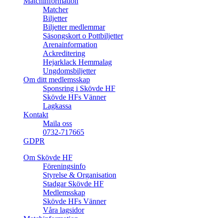
Matchinformation
Matcher
Biljetter
Biljetter medlemmar
Säsongskort o Pottbiljetter
Arenainformation
Ackreditering
Hejarklack Hemmalag
Ungdomsbiljetter
Om ditt medlemsskap
Sponsring i Skövde HF
Skövde HFs Vänner
Lagkassa
Kontakt
Maila oss
0732-717665
GDPR
Om Skövde HF
Föreningsinfo
Styrelse & Organisation
Stadgar Skövde HF
Medlemsskap
Skövde HFs Vänner
Våra lagsidor