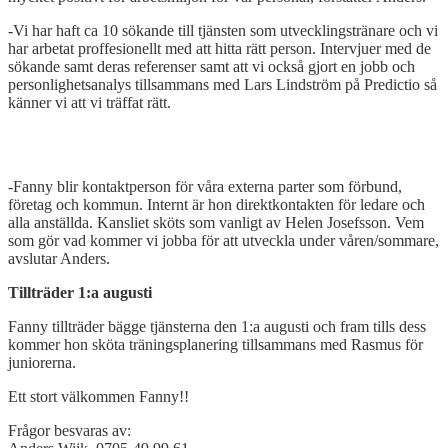
-Vi har haft ca 10 sökande till tjänsten som utvecklingstränare och vi
har arbetat proffesionellt med att hitta rätt person. Intervjuer med de
sökande samt deras referenser samt att vi också gjort en jobb och
personlighetsanalys tillsammans med Lars Lindström på Predictio så
känner vi att vi träffat rätt.
-Fanny blir kontaktperson för våra externa parter som förbund,
företag och kommun. Internt är hon direktkontakten för ledare och
alla anställda. Kansliet sköts som vanligt av Helen Josefsson. Vem
som gör vad kommer vi jobba för att utveckla under våren/sommare,
avslutar Anders.
Tillträder 1:a augusti
Fanny tillträder bägge tjänsterna den 1:a augusti och fram tills dess
kommer hon sköta träningsplanering tillsammans med Rasmus för
juniorerna.
Ett stort välkommen Fanny!!
Frågor besvaras av: