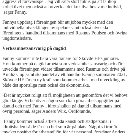
aggressivt försvarsspel. Jag vill sätta stort fokus på att få ihop
kollektivet men också att utveckla det kreativa hos varje individ,
säger Fanny.
Fannys uppdrag i föreningen blir att jobba mycket med den
individuella utvecklingen av spelare samt också utveckla
föreningens handboll tillsammans med Rasmus Poulsen och övriga
ungdomsledare.
Verksamhetsansvarig på dagtid
Fanny kommer inte bara vara tränare för Skövde HFs juniorer.
Hon kommer på dagtid arbeta som verksamhetsansvarig och där
utveckla föreningen vidare tillsammans med Rasmus och driva på
Annliz Cup samt skapandet av ett handbollscamp sommaren 2021.
Skövde HF får en ny kraft som kommer arbeta med utveckling av
både det sportsliga men också det ekonomiska.
-Det är mycket roligt att få möjligheten att genomföra det vi behövt
göra länge. Vi behöver någon som kan göra arbetsuppgifter på
dagtid och med Fanny i idrottshallen på dagtid tillsammans med
övrig personal, säger Anders Wiik, Ordförande.
-Fanny kommer också arbetsleda kansli och städpersonal i
idrottshallen så de får en chef som är på plats. Något vi tror är
mycket positivt för arbetsmiljön för vår personal, forstätter Anders.