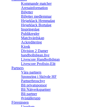
Kommande matcher
Arenainformation
Biljetter
Biljetter medlemmar
Hejarklack Hemmalag
Hejarklack Bortalag
Inspringslag
Publikregler
Matchvärdskap
Ackreditering
Kiosk
Division 2 Damer
handbollsligan.live
Livescore Handbollsligan
Livescore Profixio-Elit
Partners
Våra partners
Sponsring i Skövde HF
Partnerbroschyr
Bli privatsponsor
Bli Nätverkspartner
Bli partner
#viställerupp
Föreningen
Ungdom