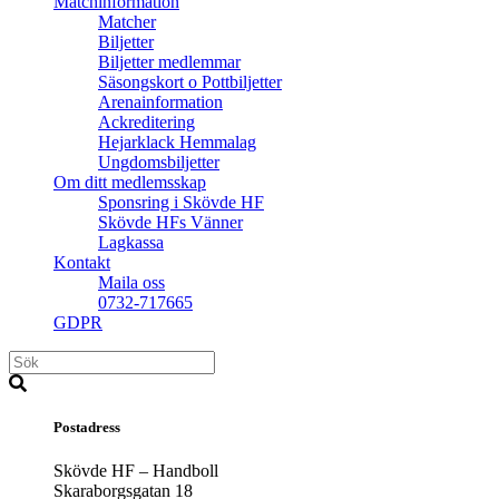
Matchinformation
Matcher
Biljetter
Biljetter medlemmar
Säsongskort o Pottbiljetter
Arenainformation
Ackreditering
Hejarklack Hemmalag
Ungdomsbiljetter
Om ditt medlemsskap
Sponsring i Skövde HF
Skövde HFs Vänner
Lagkassa
Kontakt
Maila oss
0732-717665
GDPR
Postadress
Skövde HF – Handboll
Skaraborgsgatan 18