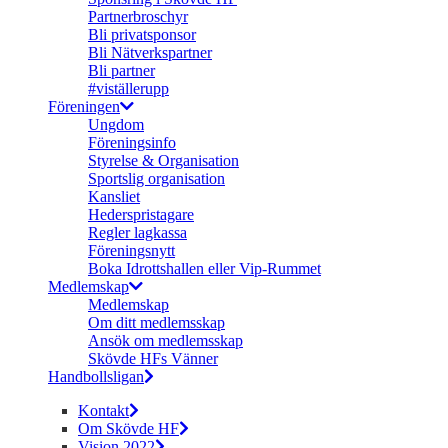
Partnerbroschyr
Bli privatsponsor
Bli Nätverkspartner
Bli partner
#viställerupp
Föreningen
Ungdom
Föreningsinfo
Styrelse & Organisation
Sportslig organisation
Kansliet
Hederspristagare
Regler lagkassa
Föreningsnytt
Boka Idrottshallen eller Vip-Rummet
Medlemskap
Medlemskap
Om ditt medlemsskap
Ansök om medlemsskap
Skövde HFs Vänner
Handbollsligan
Kontakt
Om Skövde HF
Vision 2022