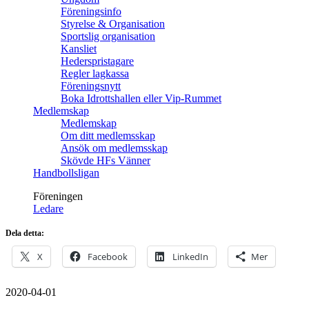
Föreningsinfo
Styrelse & Organisation
Sportslig organisation
Kansliet
Hederspristagare
Regler lagkassa
Föreningsnytt
Boka Idrottshallen eller Vip-Rummet
Medlemskap
Medlemskap
Om ditt medlemsskap
Ansök om medlemsskap
Skövde HFs Vänner
Handbollsligan
Föreningen
Ledare
Dela detta:
X
Facebook
LinkedIn
Mer
2020-04-01