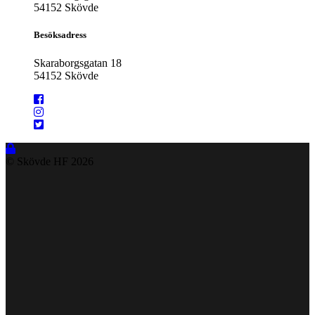
54152 Skövde
Besöksadress
Skaraborgsgatan 18
54152 Skövde
© Skövde HF
2026