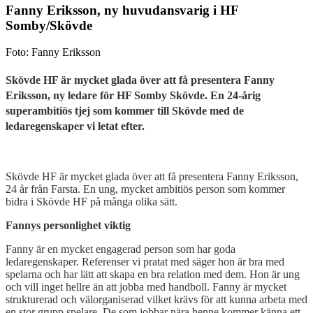
Fanny Eriksson, ny huvudansvarig i HF
Somby/Skövde
Foto: Fanny Eriksson
Skövde HF är mycket glada över att få presentera Fanny
Eriksson, ny ledare för HF Somby Skövde. En 24-årig
superambitiös tjej som kommer till Skövde med de
ledaregenskaper vi letat efter.
Skövde HF är mycket glada över att få presentera Fanny Eriksson,
24 år från Farsta. En ung, mycket ambitiös person som kommer
bidra i Skövde HF på många olika sätt.
Fannys personlighet viktig
Fanny är en mycket engagerad person som har goda
ledaregenskaper. Referenser vi pratat med säger hon är bra med
spelarna och har lätt att skapa en bra relation med dem. Hon är ung
och vill inget hellre än att jobba med handboll. Fanny är mycket
strukturerad och välorganiserad vilket krävs för att kunna arbeta med
en stor grupp spelare. De som jobbar nära henne kommer känna ett