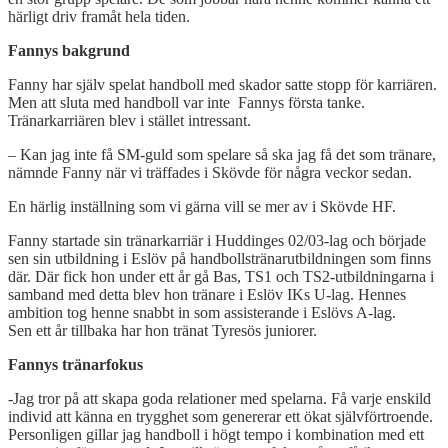
härligt driv framåt hela tiden.
Fannys bakgrund
Fanny har själv spelat handboll med skador satte stopp för karriären.
Men att sluta med handboll var inte Fannys första tanke.
Tränarkarriären blev i stället intressant.
– Kan jag inte få SM-guld som spelare så ska jag få det som tränare,
nämnde Fanny när vi träffades i Skövde för några veckor sedan.
En härlig inställning som vi gärna vill se mer av i Skövde HF.
Fanny startade sin tränarkarriär i Huddinges 02/03-lag och började
sen sin utbildning i Eslöv på handbollstränarutbildningen som finns
där. Där fick hon under ett år gå Bas, TS1 och TS2-utbildningarna i
samband med detta blev hon tränare i Eslöv IKs U-lag. Hennes
ambition tog henne snabbt in som assisterande i Eslövs A-lag.
Sen ett år tillbaka har hon tränat Tyresös juniorer.
Fannys tränarfokus
-Jag tror på att skapa goda relationer med spelarna. Få varje enskild
individ att känna en trygghet som genererar ett ökat självförtroende.
Personligen gillar jag handboll i högt tempo i kombination med ett