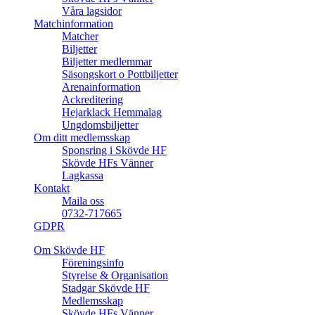
Våra lagsidor
Matchinformation
Matcher
Biljetter
Biljetter medlemmar
Säsongskort o Pottbiljetter
Arenainformation
Ackreditering
Hejarklack Hemmalag
Ungdomsbiljetter
Om ditt medlemsskap
Sponsring i Skövde HF
Skövde HFs Vänner
Lagkassa
Kontakt
Maila oss
0732-717665
GDPR
Om Skövde HF
Föreningsinfo
Styrelse & Organisation
Stadgar Skövde HF
Medlemsskap
Skövde HFs Vänner