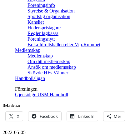
Föreningsinfo
Styrelse & Organisation
Sportslig organisation
Kansliet
Hederspristagare
Regler lagkassa
Föreningsnytt
Boka Idrottshallen eller Vip-Rummet
Medlemskap
Medlemskap
Om ditt medlemsskap
Ansök om medlemsskap
Skövde HFs Vänner
Handbollsligan
Föreningen
Gjensidige USM Handboll
Dela detta:
X
Facebook
LinkedIn
Mer
2022-05-05