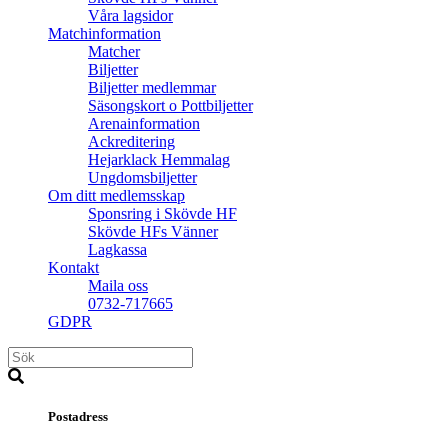
Våra lagsidor
Matchinformation
Matcher
Biljetter
Biljetter medlemmar
Säsongskort o Pottbiljetter
Arenainformation
Ackreditering
Hejarklack Hemmalag
Ungdomsbiljetter
Om ditt medlemsskap
Sponsring i Skövde HF
Skövde HFs Vänner
Lagkassa
Kontakt
Maila oss
0732-717665
GDPR
Postadress