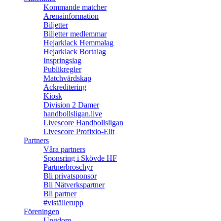
Kommande matcher
Arenainformation
Biljetter
Biljetter medlemmar
Hejarklack Hemmalag
Hejarklack Bortalag
Inspringslag
Publikregler
Matchvärdskap
Ackreditering
Kiosk
Division 2 Damer
handbollsligan.live
Livescore Handbollsligan
Livescore Profixio-Elit
Partners
Våra partners
Sponsring i Skövde HF
Partnerbroschyr
Bli privatsponsor
Bli Nätverkspartner
Bli partner
#viställerupp
Föreningen
Ungdom