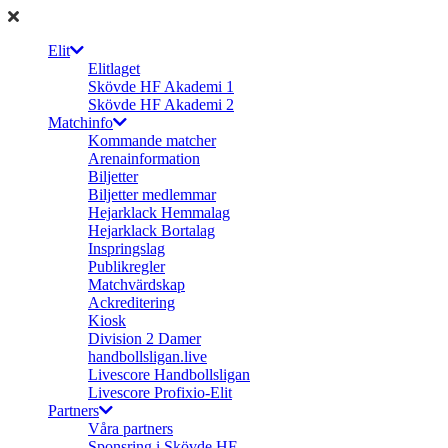
Elit
Elitlaget
Skövde HF Akademi 1
Skövde HF Akademi 2
Matchinfo
Kommande matcher
Arenainformation
Biljetter
Biljetter medlemmar
Hejarklack Hemmalag
Hejarklack Bortalag
Inspringslag
Publikregler
Matchvärdskap
Ackreditering
Kiosk
Division 2 Damer
handbollsligan.live
Livescore Handbollsligan
Livescore Profixio-Elit
Partners
Våra partners
Sponsring i Skövde HF