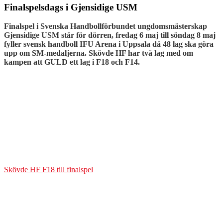
Finalspelsdags i Gjensidige USM
Finalspel i Svenska Handbollförbundet ungdomsmästerskap
Gjensidige USM står för dörren, fredag 6 maj till söndag 8 maj
fyller svensk handboll IFU Arena i Uppsala då 48 lag ska göra
upp om SM-medaljerna. Skövde HF har två lag m
ed om
kampen att GULD ett lag i F18 och F14.
Skövde HF F18 till finalspel