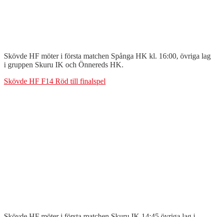
Skövde HF möter i första matchen Spånga HK kl. 16:00, övriga lag
i gruppen Skuru IK och Önnereds HK.
Skövde HF F14 Röd till finalspel
Skövde HF möter i första matchen Skuru IK 14:45 övriga lag i