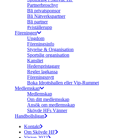
Partnerbroschyr
Bli privatsponsor
Bli Nätverkspartner
Bli partner
#viställerupp
Föreningen
Ungdom
Föreningsinfo
Styrelse & Organisation
Sportslig organisation
Kansliet
Hederspristagare
Regler lagkassa
Föreningsnytt
Boka Idrottshallen eller Vip-Rummet
Medlemskap
Medlemskap
Om ditt medlemsskap
Ansök om medlemsskap
Skövde HFs Vänner
Handbollsligan
Kontakt
Om Skövde HF
Vision 2022