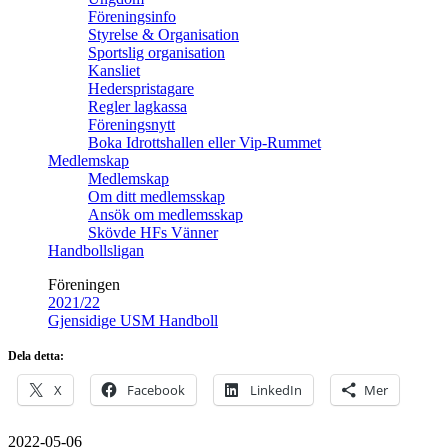
Föreningsinfo
Styrelse & Organisation
Sportslig organisation
Kansliet
Hederspristagare
Regler lagkassa
Föreningsnytt
Boka Idrottshallen eller Vip-Rummet
Medlemskap
Medlemskap
Om ditt medlemsskap
Ansök om medlemsskap
Skövde HFs Vänner
Handbollsligan
Föreningen
2021/22
Gjensidige USM Handboll
Dela detta:
X
Facebook
LinkedIn
Mer
2022-05-06