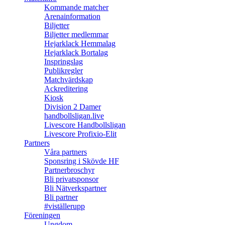
Kommande matcher
Arenainformation
Biljetter
Biljetter medlemmar
Hejarklack Hemmalag
Hejarklack Bortalag
Inspringslag
Publikregler
Matchvärdskap
Ackreditering
Kiosk
Division 2 Damer
handbollsligan.live
Livescore Handbollsligan
Livescore Profixio-Elit
Partners
Våra partners
Sponsring i Skövde HF
Partnerbroschyr
Bli privatsponsor
Bli Nätverkspartner
Bli partner
#viställerupp
Föreningen
Ungdom