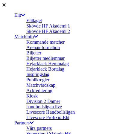
Elit
Elitlaget
Skövde HF Akademi 1
Skövde HF Akademi 2
Matchinfo
Kommande matcher
Arenainformation
Biljetter
Biljetter medlemmar
Hejarklack Hemmalag
Hejarklack Bortalag
Inspringslag
Publikregler
Matchvärdskap
Ackreditering
Kiosk
Division 2 Damer
handbollsligan.live
Livescore Handbollsligan
Livescore Profixio-Elit
Partners
Våra partners
Sponsring i Skövde HF