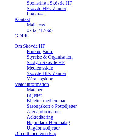
Sponsring i Skövde HF
Skövde HFs Vänner
Lagkassa
Kontakt
Maila oss
0732-717665
GDPR
Om Skövde HF
Föreningsinfo
Styrelse & Organisation
Stadgar Skövde HF
Medlemsskap
Skövde HFs Vänner
Våra lagsidor
Matchinformation
Matcher
Biljetter
Biljetter medlemmar
Säsongskort o Pottbiljetter
Arenainformation
Ackreditering
Hejarklack Hemmalag
Ungdomsbiljetter
Om ditt medlemsskap