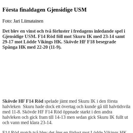
Första finaldagen Gjensidige USM
Foto: Jari Liimatainen
Det blev en vinst och två förluster i fredagens inledande spel i
Gjensidige USM. F14 Röd föll mot Skuru IK med 23-14 samt
29-17 mot
Lödde Vikings HK. Skövde HF F18 besegrade
Spånga HK med 22-20 (11-9).
Skövde HF F14 Röd
spelade jämt med Skuru IK i den första
halvleken Skuru hade dock ett övertag och kunde gå till halvtidsvila
med 11-8. Skövde HF F14 Röd öppnade starkt i den andra
halvleken och gick fram till 14-13 men sedan gick Skuru IK fullt ut
och vann med klara 23-14.
F14 Röd match två blev det åter en förlust mot Lödde Vikings HK