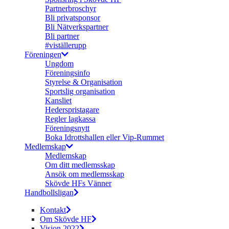
Partnerbroschyr
Bli privatsponsor
Bli Nätverkspartner
Bli partner
#viställerupp
Föreningen
Ungdom
Föreningsinfo
Styrelse & Organisation
Sportslig organisation
Kansliet
Hederspristagare
Regler lagkassa
Föreningsnytt
Boka Idrottshallen eller Vip-Rummet
Medlemskap
Medlemskap
Om ditt medlemsskap
Ansök om medlemsskap
Skövde HFs Vänner
Handbollsligan
Kontakt
Om Skövde HF
Vision 2022