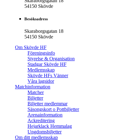
Skaraborgsgatan 18
54150 Skövde
Besöksadress
Skaraborgsgatan 18
54150 Skövde
Om Skövde HF
Föreningsinfo
Styrelse & Organisation
Stadgar Skövde HF
Medlemsskap
Skövde HFs Vänner
Våra lagsidor
Matchinformation
Matcher
Biljetter
Biljetter medlemmar
Säsongskort o Pottbiljetter
Arenainformation
Ackreditering
Hejarklack Hemmalag
Ungdomsbiljetter
Om ditt medlemsskap