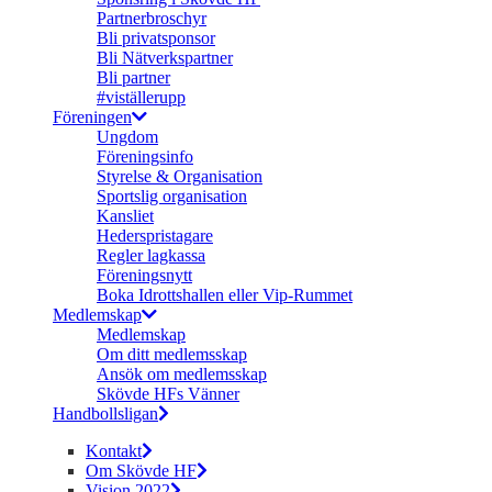
Partnerbroschyr
Bli privatsponsor
Bli Nätverkspartner
Bli partner
#viställerupp
Föreningen
Ungdom
Föreningsinfo
Styrelse & Organisation
Sportslig organisation
Kansliet
Hederspristagare
Regler lagkassa
Föreningsnytt
Boka Idrottshallen eller Vip-Rummet
Medlemskap
Medlemskap
Om ditt medlemsskap
Ansök om medlemsskap
Skövde HFs Vänner
Handbollsligan
Kontakt
Om Skövde HF
Vision 2022