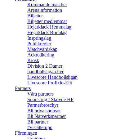
Kommande matcher
Arenainformation
Biljetter
Biljetter medlemmar
Hejarklack Hemmalag
Hejarklack Bortalag
Inspringslag
Publikregler
Matchvärdskap
Ackreditering
Kiosk
Division 2 Damer
handbollsligan.live
Livescore Handbollsligan
Livescore Profixio-Elit
Partners
Våra partners
Sponsring i Skövde HF
Partnerbroschyr
Bli privatsponsor
Bli Nätverkspartner
Bli partner
#viställerupp
Föreningen
Ungdom