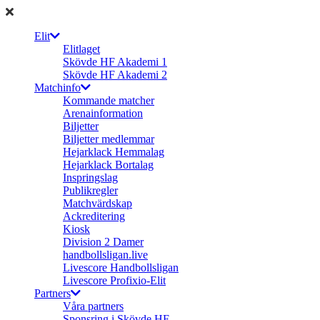
Elit
Elitlaget
Skövde HF Akademi 1
Skövde HF Akademi 2
Matchinfo
Kommande matcher
Arenainformation
Biljetter
Biljetter medlemmar
Hejarklack Hemmalag
Hejarklack Bortalag
Inspringslag
Publikregler
Matchvärdskap
Ackreditering
Kiosk
Division 2 Damer
handbollsligan.live
Livescore Handbollsligan
Livescore Profixio-Elit
Partners
Våra partners
Sponsring i Skövde HF