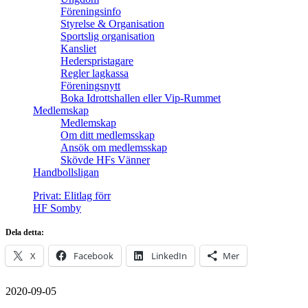
Föreningsinfo
Styrelse & Organisation
Sportslig organisation
Kansliet
Hederspristagare
Regler lagkassa
Föreningsnytt
Boka Idrottshallen eller Vip-Rummet
Medlemskap
Medlemskap
Om ditt medlemsskap
Ansök om medlemsskap
Skövde HFs Vänner
Handbollsligan
Privat: Elitlag förr
HF Somby
Dela detta:
X
Facebook
LinkedIn
Mer
2020-09-05