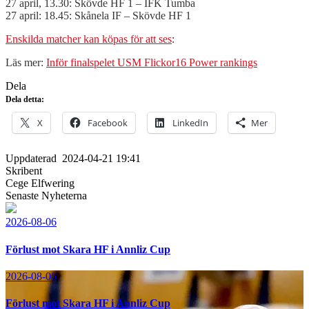
27 april, 13.30: Skövde HF 1 – IFK Tumba
27 april: 18.45: Skånela IF – Skövde HF 1
Enskilda matcher kan köpas för att ses
:
Läs mer:
Inför finalspelet USM Flickor16 Power rankings
Dela
Dela detta:
X
Facebook
LinkedIn
Mer
Uppdaterad
2024-04-21 19:41
Skribent
Cege Elfwering
Senaste Nyheterna
2026-08-06
Förlust mot Skara HF i Annliz Cup
2026-08-06
Förlust mot Skara HF i Annliz Cup