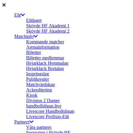
Elit
Elitlaget
Skövde HF Akademi 1
Skövde HF Akademi 2
Matchinfo
Kommande matcher
Arenainformation
Biljetter
Biljetter medlemmar
Hejarklack Hemmalag
Hejarklack Bortalag
Inspringslag
Publikregler
Matchvärdskap
Ackreditering
Kiosk
Division 2 Damer
handbollsligan.live
Livescore Handbollsligan
Livescore Profixio-Elit
Partners
Våra partners
Sponsring i Skövde HF