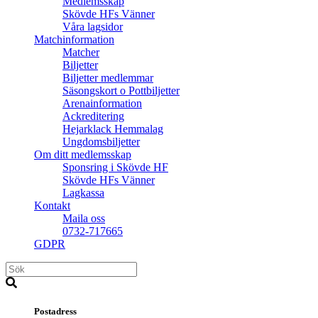
Medlemsskap
Skövde HFs Vänner
Våra lagsidor
Matchinformation
Matcher
Biljetter
Biljetter medlemmar
Säsongskort o Pottbiljetter
Arenainformation
Ackreditering
Hejarklack Hemmalag
Ungdomsbiljetter
Om ditt medlemsskap
Sponsring i Skövde HF
Skövde HFs Vänner
Lagkassa
Kontakt
Maila oss
0732-717665
GDPR
Postadress