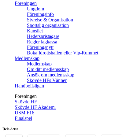
Föreningen
Ungdom
Föreningsinfo
Styrelse & Organisation
Sportslig organisation
Kansliet
Hederspristagare
Regler lagkassa
Föreningsnytt
Boka Idrottshallen eller Vip-Rummet
Medlemskap
Medlemskap
Om ditt medlemsskap
Ansök om medlemsskap
Skövde HFs Vänner
Handbollsligan
Föreningen
Skövde HF
Skövde HF Akademi
USM F16
Finalspel
Dela detta: