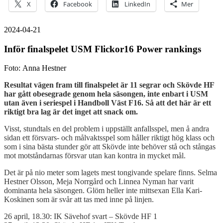
X
Facebook
LinkedIn
Mer
2024-04-21
Inför finalspelet USM Flickor16 Power rankings
Foto: Anna Hestner
Resultat vägen fram till finalspelet är 11 segrar och Skövde HF
har gått obesegrade genom hela säsongen, inte enbart i USM
utan även i seriespel i Handboll Väst F16. Så att det här är ett
riktigt bra lag är det inget att snack om.
Visst, stundtals en del problem i uppställt anfallsspel, men å andra
sidan ett försvars- och målvaktsspel som håller riktigt hög klass och
som i sina bästa stunder gör att Skövde inte behöver stå och stångas
mot motståndarnas försvar utan kan kontra in mycket mål.
Det är på nio meter som lagets mest tongivande spelare finns. Selma
Hestner Olsson, Meja Norrgård och Linnea Nyman har varit
dominanta hela säsongen. Glöm heller inte mittsexan Ella Kari-
Koskinen som är svår att tas med inne på linjen.
26 april, 18.30: IK Sävehof svart – Skövde HF 1