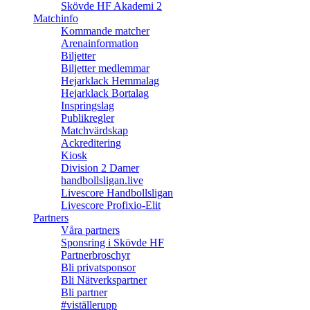
Skövde HF Akademi 2
Matchinfo
Kommande matcher
Arenainformation
Biljetter
Biljetter medlemmar
Hejarklack Hemmalag
Hejarklack Bortalag
Inspringslag
Publikregler
Matchvärdskap
Ackreditering
Kiosk
Division 2 Damer
handbollsligan.live
Livescore Handbollsligan
Livescore Profixio-Elit
Partners
Våra partners
Sponsring i Skövde HF
Partnerbroschyr
Bli privatsponsor
Bli Nätverkspartner
Bli partner
#viställerupp