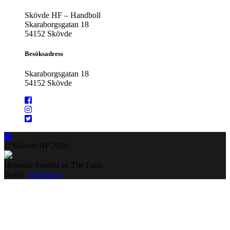
Skövde HF – Handboll
Skaraborgsgatan 18
54152 Skövde
Besöksadress
Skaraborgsgatan 18
54152 Skövde
© Skövde HF
2026
Hemsida försedd av The Farm
Besök
thefarm.se