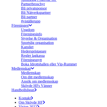
Partnerbroschyr
Bli privatsponsor
Bli Nätverkspartner
Bli partner
#viställerupp
Föreningen
Ungdom
Föreningsinfo
Styrelse & Organisation
Sportslig organisation
Kansliet
Hederspristagare
Regler lagkassa
Föreningsnytt
Boka Idrottshallen eller Vip-Rummet
Medlemskap
Medlemskap
Om ditt medlemsskap
Ansök om medlemsskap
Skövde HFs Vänner
Handbollsligan
Kontakt
Om Skövde HF
Vision 2022