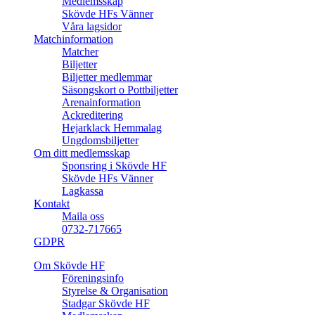
Medlemsskap
Skövde HFs Vänner
Våra lagsidor
Matchinformation
Matcher
Biljetter
Biljetter medlemmar
Säsongskort o Pottbiljetter
Arenainformation
Ackreditering
Hejarklack Hemmalag
Ungdomsbiljetter
Om ditt medlemsskap
Sponsring i Skövde HF
Skövde HFs Vänner
Lagkassa
Kontakt
Maila oss
0732-717665
GDPR
Om Skövde HF
Föreningsinfo
Styrelse & Organisation
Stadgar Skövde HF