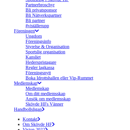
Partnerbroschyr
Bli privatsponsor
Bli Nätverkspartner
Bli partner
#viställerupp
Föreningen
Ungdom
Föreningsinfo
Styrelse & Organisation
Sportslig organisation
Kansliet
Hederspristagare
Regler lagkassa
Föreningsnytt
Boka Idrottshallen eller Vip-Rummet
Medlemskap
Medlemskap
Om ditt medlemsskap
Ansök om medlemsskap
Skövde HFs Vänner
Handbollsligan
Kontakt
Om Skövde HF
Vision 2022