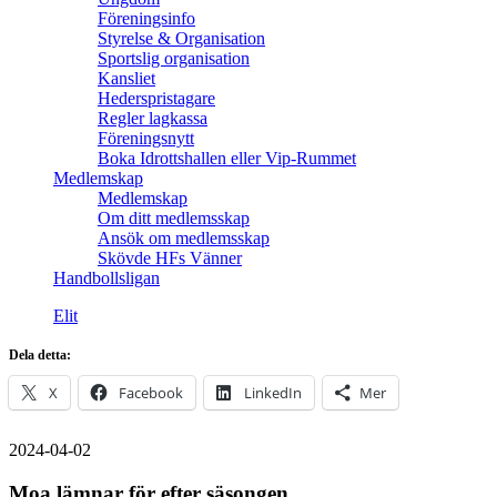
Föreningsinfo
Styrelse & Organisation
Sportslig organisation
Kansliet
Hederspristagare
Regler lagkassa
Föreningsnytt
Boka Idrottshallen eller Vip-Rummet
Medlemskap
Medlemskap
Om ditt medlemsskap
Ansök om medlemsskap
Skövde HFs Vänner
Handbollsligan
Elit
Dela detta:
X
Facebook
LinkedIn
Mer
2024-04-02
Moa lämnar för efter säsongen