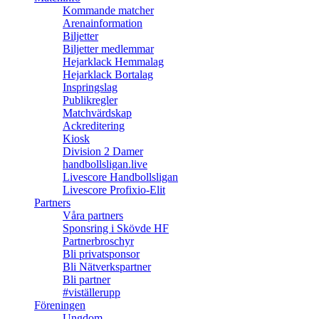
Kommande matcher
Arenainformation
Biljetter
Biljetter medlemmar
Hejarklack Hemmalag
Hejarklack Bortalag
Inspringslag
Publikregler
Matchvärdskap
Ackreditering
Kiosk
Division 2 Damer
handbollsligan.live
Livescore Handbollsligan
Livescore Profixio-Elit
Partners
Våra partners
Sponsring i Skövde HF
Partnerbroschyr
Bli privatsponsor
Bli Nätverkspartner
Bli partner
#viställerupp
Föreningen
Ungdom