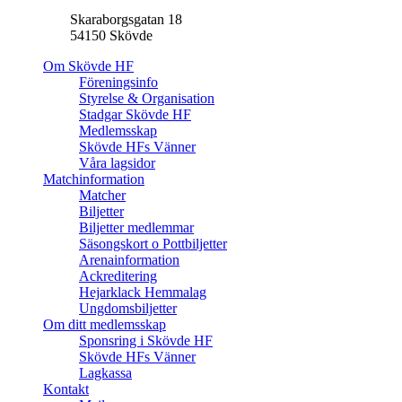
Skaraborgsgatan 18
54150 Skövde
Om Skövde HF
Föreningsinfo
Styrelse & Organisation
Stadgar Skövde HF
Medlemsskap
Skövde HFs Vänner
Våra lagsidor
Matchinformation
Matcher
Biljetter
Biljetter medlemmar
Säsongskort o Pottbiljetter
Arenainformation
Ackreditering
Hejarklack Hemmalag
Ungdomsbiljetter
Om ditt medlemsskap
Sponsring i Skövde HF
Skövde HFs Vänner
Lagkassa
Kontakt