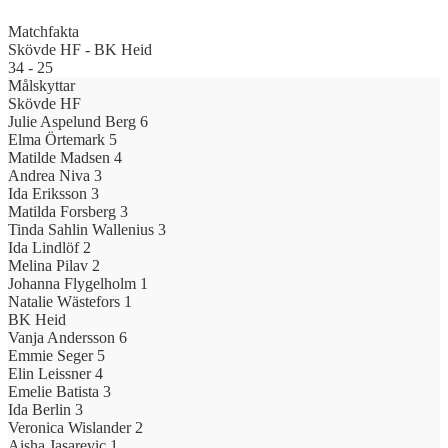
Matchfakta
Skövde HF
-
BK Heid
34
-
25
Målskyttar
Skövde HF
Julie Aspelund Berg
6
Elma Örtemark
5
Matilde Madsen
4
Andrea Niva
3
Ida Eriksson
3
Matilda Forsberg
3
Tinda Sahlin Wallenius
3
Ida Lindlöf
2
Melina Pilav
2
Johanna Flygelholm
1
Natalie Wästefors
1
BK Heid
Vanja Andersson
6
Emmie Seger
5
Elin Leissner
4
Emelie Batista
3
Ida Berlin
3
Veronica Wislander
2
Aisha Jasarevic
1