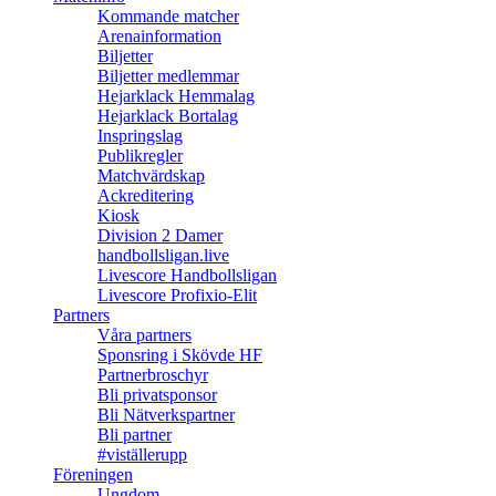
Kommande matcher
Arenainformation
Biljetter
Biljetter medlemmar
Hejarklack Hemmalag
Hejarklack Bortalag
Inspringslag
Publikregler
Matchvärdskap
Ackreditering
Kiosk
Division 2 Damer
handbollsligan.live
Livescore Handbollsligan
Livescore Profixio-Elit
Partners
Våra partners
Sponsring i Skövde HF
Partnerbroschyr
Bli privatsponsor
Bli Nätverkspartner
Bli partner
#viställerupp
Föreningen
Ungdom