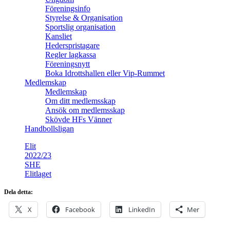
Föreningsinfo
Styrelse & Organisation
Sportslig organisation
Kansliet
Hederspristagare
Regler lagkassa
Föreningsnytt
Boka Idrottshallen eller Vip-Rummet
Medlemskap
Medlemskap
Om ditt medlemsskap
Ansök om medlemsskap
Skövde HFs Vänner
Handbollsligan
Elit
2022/23
SHE
Elitlaget
Dela detta:
X
Facebook
LinkedIn
Mer