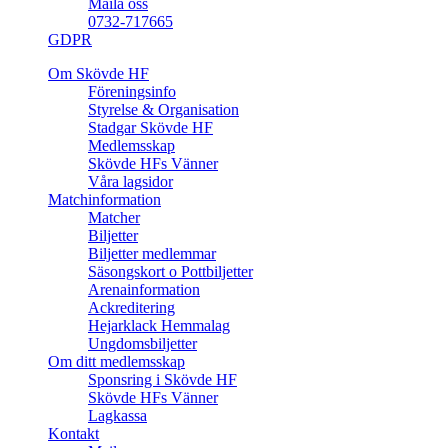
Maila oss
0732-717665
GDPR
Om Skövde HF
Föreningsinfo
Styrelse & Organisation
Stadgar Skövde HF
Medlemsskap
Skövde HFs Vänner
Våra lagsidor
Matchinformation
Matcher
Biljetter
Biljetter medlemmar
Säsongskort o Pottbiljetter
Arenainformation
Ackreditering
Hejarklack Hemmalag
Ungdomsbiljetter
Om ditt medlemsskap
Sponsring i Skövde HF
Skövde HFs Vänner
Lagkassa
Kontakt