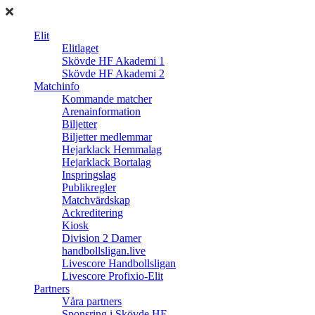
Elit
Elitlaget
Skövde HF Akademi 1
Skövde HF Akademi 2
Matchinfo
Kommande matcher
Arenainformation
Biljetter
Biljetter medlemmar
Hejarklack Hemmalag
Hejarklack Bortalag
Inspringslag
Publikregler
Matchvärdskap
Ackreditering
Kiosk
Division 2 Damer
handbollsligan.live
Livescore Handbollsligan
Livescore Profixio-Elit
Partners
Våra partners
Sponsring i Skövde HF