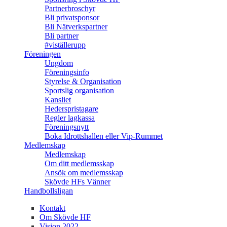
Partnerbroschyr
Bli privatsponsor
Bli Nätverkspartner
Bli partner
#viställerupp
Föreningen
Ungdom
Föreningsinfo
Styrelse & Organisation
Sportslig organisation
Kansliet
Hederspristagare
Regler lagkassa
Föreningsnytt
Boka Idrottshallen eller Vip-Rummet
Medlemskap
Medlemskap
Om ditt medlemsskap
Ansök om medlemsskap
Skövde HFs Vänner
Handbollsligan
Kontakt
Om Skövde HF
Vision 2022