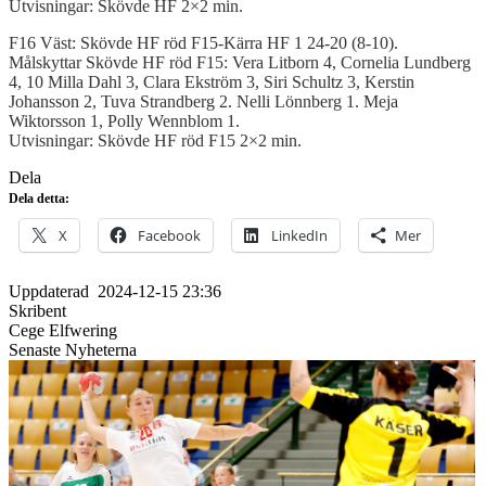
Utvisningar: Skövde HF 2×2 min.
F16 Väst: Skövde HF röd F15-Kärra HF 1 24-20 (8-10).
Målskyttar Skövde HF röd F15: Vera Litborn 4, Cornelia Lundberg
4, 10 Milla Dahl 3, Clara Ekström 3, Siri Schultz 3, Kerstin
Johansson 2, Tuva Strandberg 2. Nelli Lönnberg 1. Meja
Wiktorsson 1, Polly Wennblom 1.
Utvisningar: Skövde HF röd F15 2×2 min.
Dela
Dela detta:
X
Facebook
LinkedIn
Mer
Uppdaterad
2024-12-15 23:36
Skribent
Cege Elfwering
Senaste Nyheterna