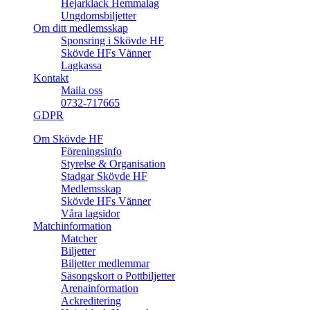
Hejarklack Hemmalag
Ungdomsbiljetter
Om ditt medlemsskap
Sponsring i Skövde HF
Skövde HFs Vänner
Lagkassa
Kontakt
Maila oss
0732-717665
GDPR
Om Skövde HF
Föreningsinfo
Styrelse & Organisation
Stadgar Skövde HF
Medlemsskap
Skövde HFs Vänner
Våra lagsidor
Matchinformation
Matcher
Biljetter
Biljetter medlemmar
Säsongskort o Pottbiljetter
Arenainformation
Ackreditering