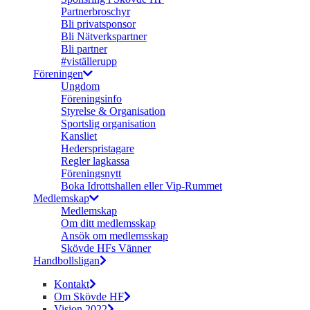
Partnerbroschyr
Bli privatsponsor
Bli Nätverkspartner
Bli partner
#viställerupp
Föreningen
Ungdom
Föreningsinfo
Styrelse & Organisation
Sportslig organisation
Kansliet
Hederspristagare
Regler lagkassa
Föreningsnytt
Boka Idrottshallen eller Vip-Rummet
Medlemskap
Medlemskap
Om ditt medlemsskap
Ansök om medlemsskap
Skövde HFs Vänner
Handbollsligan
Kontakt
Om Skövde HF
Vision 2022