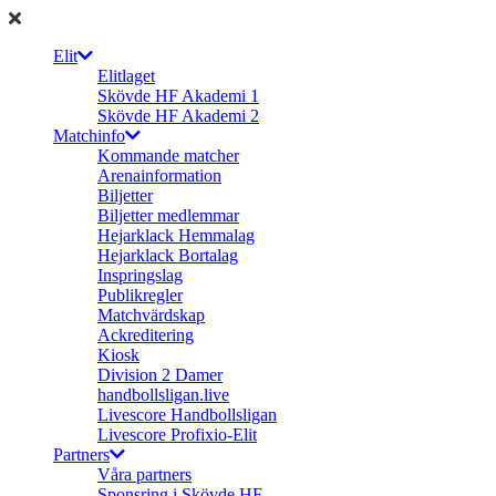
Elit
Elitlaget
Skövde HF Akademi 1
Skövde HF Akademi 2
Matchinfo
Kommande matcher
Arenainformation
Biljetter
Biljetter medlemmar
Hejarklack Hemmalag
Hejarklack Bortalag
Inspringslag
Publikregler
Matchvärdskap
Ackreditering
Kiosk
Division 2 Damer
handbollsligan.live
Livescore Handbollsligan
Livescore Profixio-Elit
Partners
Våra partners
Sponsring i Skövde HF