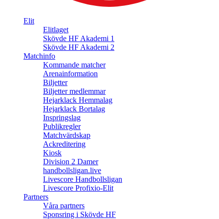
Elit
Elitlaget
Skövde HF Akademi 1
Skövde HF Akademi 2
Matchinfo
Kommande matcher
Arenainformation
Biljetter
Biljetter medlemmar
Hejarklack Hemmalag
Hejarklack Bortalag
Inspringslag
Publikregler
Matchvärdskap
Ackreditering
Kiosk
Division 2 Damer
handbollsligan.live
Livescore Handbollsligan
Livescore Profixio-Elit
Partners
Våra partners
Sponsring i Skövde HF