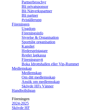
Partnerbroschyr
Bli privatsponsor
Bli Nätverkspartner
Bli partner
#viställerupp
Föreningen
Ungdom
Föreningsinfo
Styrelse & Organisation
Sportslig organisation
Kansliet
Hederspristagare
Regler lagkassa
Föreningsnytt
Boka Idrottshallen eller Vip-Rummet
Medlemskap
Medlemskap
Om ditt medlemsskap
Ansök om medlemsskap
Skövde HFs Vänner
Handbollsligan
Föreningen
2024-2025
Skövde HF