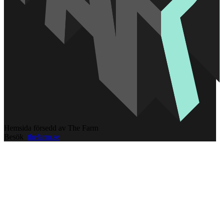
Hemsida försedd av The Farm
Besök
thefarm.se