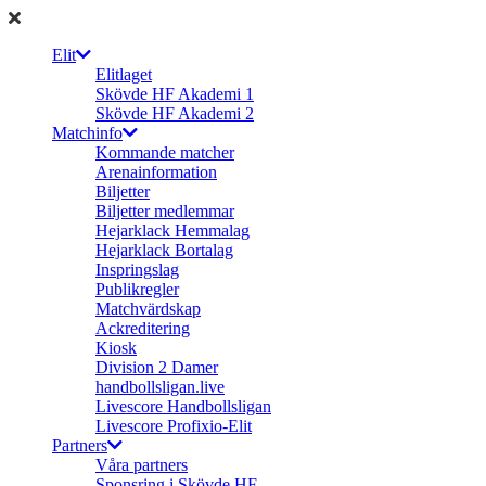
Elit
Elitlaget
Skövde HF Akademi 1
Skövde HF Akademi 2
Matchinfo
Kommande matcher
Arenainformation
Biljetter
Biljetter medlemmar
Hejarklack Hemmalag
Hejarklack Bortalag
Inspringslag
Publikregler
Matchvärdskap
Ackreditering
Kiosk
Division 2 Damer
handbollsligan.live
Livescore Handbollsligan
Livescore Profixio-Elit
Partners
Våra partners
Sponsring i Skövde HF