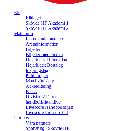
Elit
Elitlaget
Skövde HF Akademi 1
Skövde HF Akademi 2
Matchinfo
Kommande matcher
Arenainformation
Biljetter
Biljetter medlemmar
Hejarklack Hemmalag
Hejarklack Bortalag
Inspringslag
Publikregler
Matchvärdskap
Ackreditering
Kiosk
Division 2 Damer
handbollsligan.live
Livescore Handbollsligan
Livescore Profixio-Elit
Partners
Våra partners
Sponsring i Skövde HF