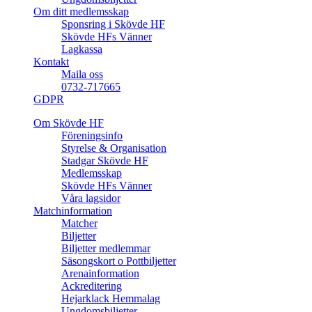
Om ditt medlemsskap
Sponsring i Skövde HF
Skövde HFs Vänner
Lagkassa
Kontakt
Maila oss
0732-717665
GDPR
Om Skövde HF
Föreningsinfo
Styrelse & Organisation
Stadgar Skövde HF
Medlemsskap
Skövde HFs Vänner
Våra lagsidor
Matchinformation
Matcher
Biljetter
Biljetter medlemmar
Säsongskort o Pottbiljetter
Arenainformation
Ackreditering
Hejarklack Hemmalag
Ungdomsbiljetter