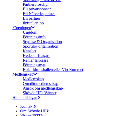
Partnerbroschyr
Bli privatsponsor
Bli Nätverkspartner
Bli partner
#viställerupp
Föreningen
Ungdom
Föreningsinfo
Styrelse & Organisation
Sportslig organisation
Kansliet
Hederspristagare
Regler lagkassa
Föreningsnytt
Boka Idrottshallen eller Vip-Rummet
Medlemskap
Medlemskap
Om ditt medlemsskap
Ansök om medlemsskap
Skövde HFs Vänner
Handbollsligan
Kontakt
Om Skövde HF
Vision 2022