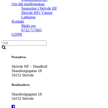
Om ditt medlemsskap
Sponsring i Skövde HF
Skövde HFs Vänner
Lagkassa
Kontakt
Maila oss
0732-717665
GDPR
Postadress
Skövde HF – Handboll
Skaraborgsgatan 18
54152 Skövde
Besöksadress
Skaraborgsgatan 18
54152 Skövde