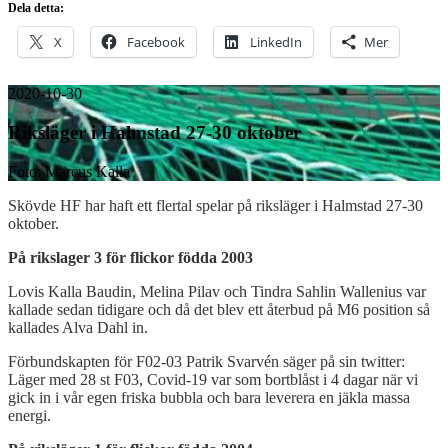
Dela detta:
X
Facebook
LinkedIn
Mer
2020-10-30
Riksläger i Halmstad 27-30 oktober
Foto: Marcus Kalla
Skövde HF har haft ett flertal spelar på riksläger i Halmstad 27-30
oktober.
På rikslager 3 för flickor födda 2003
Lovis Kalla Baudin, Melina Pilav och Tindra Sahlin Wallenius var
kallade sedan tidigare och då det blev ett återbud på M6 position så
kallades Alva Dahl in.
Förbundskapten för F02-03 Patrik Svarvén säger på sin twitter:
L
äger med 28 st F03, Covid-19 var som bortblåst i 4 dagar när vi
gick in i vår egen friska bubbla och bara leverera en jäkla massa
energi.