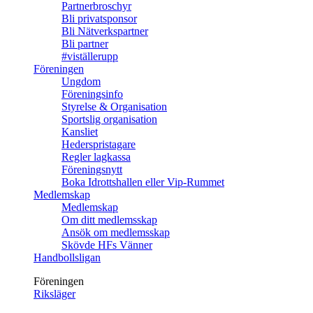
Partnerbroschyr
Bli privatsponsor
Bli Nätverkspartner
Bli partner
#viställerupp
Föreningen
Ungdom
Föreningsinfo
Styrelse & Organisation
Sportslig organisation
Kansliet
Hederspristagare
Regler lagkassa
Föreningsnytt
Boka Idrottshallen eller Vip-Rummet
Medlemskap
Medlemskap
Om ditt medlemsskap
Ansök om medlemsskap
Skövde HFs Vänner
Handbollsligan
Föreningen
Riksläger