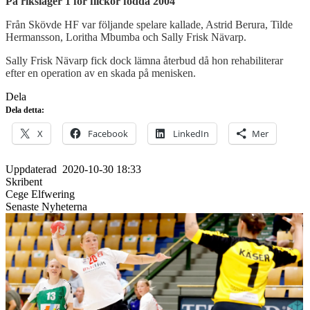
På riksläger 1 för flickor födda 2004
Från Skövde HF var följande spelare kallade, Astrid Berura, Tilde
Hermansson, Loritha Mbumba och Sally Frisk Nävarp.
Sally Frisk Nävarp fick dock lämna återbud då hon rehabiliterar
efter en operation av en skada på menisken.
Dela
Dela detta:
X
Facebook
LinkedIn
Mer
Uppdaterad
2020-10-30 18:33
Skribent
Cege Elfwering
Senaste Nyheterna