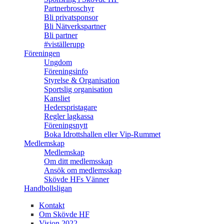
Partnerbroschyr
Bli privatsponsor
Bli Nätverkspartner
Bli partner
#viställerupp
Föreningen
Ungdom
Föreningsinfo
Styrelse & Organisation
Sportslig organisation
Kansliet
Hederspristagare
Regler lagkassa
Föreningsnytt
Boka Idrottshallen eller Vip-Rummet
Medlemskap
Medlemskap
Om ditt medlemsskap
Ansök om medlemsskap
Skövde HFs Vänner
Handbollsligan
Kontakt
Om Skövde HF
Vision 2022