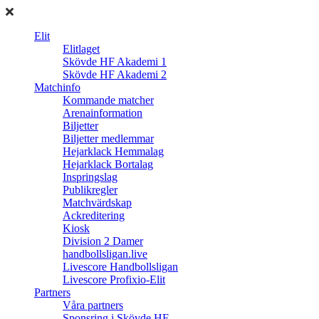
Elit
Elitlaget
Skövde HF Akademi 1
Skövde HF Akademi 2
Matchinfo
Kommande matcher
Arenainformation
Biljetter
Biljetter medlemmar
Hejarklack Hemmalag
Hejarklack Bortalag
Inspringslag
Publikregler
Matchvärdskap
Ackreditering
Kiosk
Division 2 Damer
handbollsligan.live
Livescore Handbollsligan
Livescore Profixio-Elit
Partners
Våra partners
Sponsring i Skövde HF