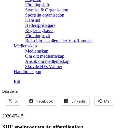
Föreningsinfo
Styrelse & Organisation
Sportslig organisation
Kansliet
Hederspristagare
Regler lagkassa
Föreningsnytt
Boka Idrottshallen eller Vip-Rummet
Medlemskap
Medlemskap
Om ditt medlemsskap
Ansök om medlemsskap
Skövde HFs Vänner
Handbollsligan
Elit
Dela detta:
X
Facebook
LinkedIn
Mer
2020-07-15
SHE spelprogram är offentliggjort.