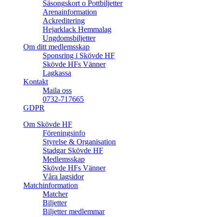
Säsongskort o Pottbiljetter
Arenainformation
Ackreditering
Hejarklack Hemmalag
Ungdomsbiljetter
Om ditt medlemsskap
Sponsring i Skövde HF
Skövde HFs Vänner
Lagkassa
Kontakt
Maila oss
0732-717665
GDPR
Om Skövde HF
Föreningsinfo
Styrelse & Organisation
Stadgar Skövde HF
Medlemsskap
Skövde HFs Vänner
Våra lagsidor
Matchinformation
Matcher
Biljetter
Biljetter medlemmar