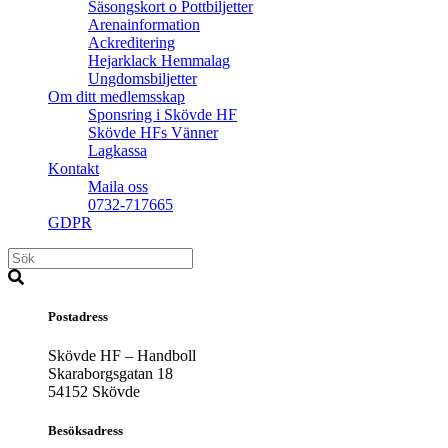
Säsongskort o Pottbiljetter
Arenainformation
Ackreditering
Hejarklack Hemmalag
Ungdomsbiljetter
Om ditt medlemsskap
Sponsring i Skövde HF
Skövde HFs Vänner
Lagkassa
Kontakt
Maila oss
0732-717665
GDPR
Postadress
Skövde HF – Handboll
Skaraborgsgatan 18
54152 Skövde
Besöksadress