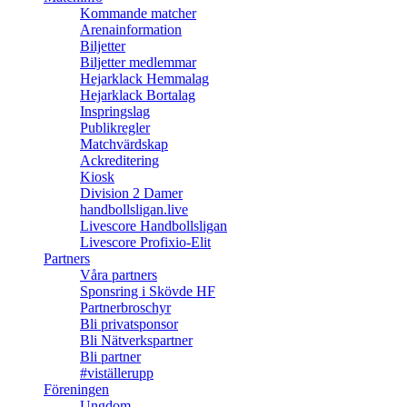
Kommande matcher
Arenainformation
Biljetter
Biljetter medlemmar
Hejarklack Hemmalag
Hejarklack Bortalag
Inspringslag
Publikregler
Matchvärdskap
Ackreditering
Kiosk
Division 2 Damer
handbollsligan.live
Livescore Handbollsligan
Livescore Profixio-Elit
Partners
Våra partners
Sponsring i Skövde HF
Partnerbroschyr
Bli privatsponsor
Bli Nätverkspartner
Bli partner
#viställerupp
Föreningen
Ungdom