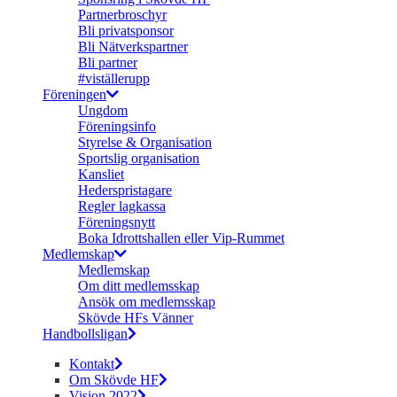
Partnerbroschyr
Bli privatsponsor
Bli Nätverkspartner
Bli partner
#viställerupp
Föreningen
Ungdom
Föreningsinfo
Styrelse & Organisation
Sportslig organisation
Kansliet
Hederspristagare
Regler lagkassa
Föreningsnytt
Boka Idrottshallen eller Vip-Rummet
Medlemskap
Medlemskap
Om ditt medlemsskap
Ansök om medlemsskap
Skövde HFs Vänner
Handbollsligan
Kontakt
Om Skövde HF
Vision 2022