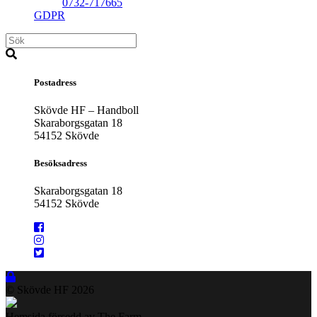
0732-717665
GDPR
Postadress
Skövde HF – Handboll
Skaraborgsgatan 18
54152 Skövde
Besöksadress
Skaraborgsgatan 18
54152 Skövde
© Skövde HF
2026
Hemsida försedd av The Farm