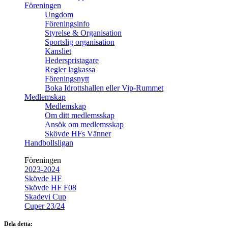
Föreningen
Ungdom
Föreningsinfo
Styrelse & Organisation
Sportslig organisation
Kansliet
Hederspristagare
Regler lagkassa
Föreningsnytt
Boka Idrottshallen eller Vip-Rummet
Medlemskap
Medlemskap
Om ditt medlemsskap
Ansök om medlemsskap
Skövde HFs Vänner
Handbollsligan
Föreningen
2023-2024
Skövde HF
Skövde HF F08
Skadevi Cup
Cuper 23/24
Dela detta: