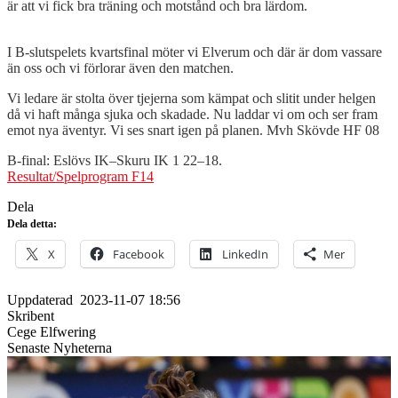
är att vi fick bra träning och motstånd och bra lärdom.
I B-slutspelets kvartsfinal möter vi Elverum och där är dom vassare
än oss och vi förlorar även den matchen.
Vi ledare är stolta över tjejerna som kämpat och slitit under helgen
då vi haft många sjuka och skadade. Nu laddar vi om och ser fram
emot nya äventyr. Vi ses snart igen på planen. Mvh Skövde HF 08
B-final: Eslövs IK–Skuru IK 1 22–18.
Resultat/Spelprogram F14
Dela
Dela detta:
X
Facebook
LinkedIn
Mer
Uppdaterad
2023-11-07 18:56
Skribent
Cege Elfwering
Senaste Nyheterna