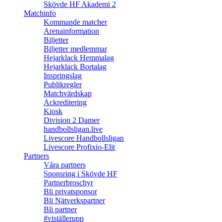
Skövde HF Akademi 2
Matchinfo
Kommande matcher
Arenainformation
Biljetter
Biljetter medlemmar
Hejarklack Hemmalag
Hejarklack Bortalag
Inspringslag
Publikregler
Matchvärdskap
Ackreditering
Kiosk
Division 2 Damer
handbollsligan.live
Livescore Handbollsligan
Livescore Profixio-Elit
Partners
Våra partners
Sponsring i Skövde HF
Partnerbroschyr
Bli privatsponsor
Bli Nätverkspartner
Bli partner
#viställerupp