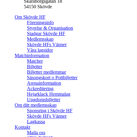
Skaraborgsgatan 18
54150 Skövde
Om Skövde HF
Föreningsinfo
Styrelse & Organisation
Stadgar Skövde HF
Medlemsskap
Skövde HFs Vänner
Våra lagsidor
Matchinformation
Matcher
Biljetter
Biljetter medlemmar
Säsongskort o Pottbiljetter
Arenainformation
Ackreditering
Hejarklack Hemmalag
Ungdomsbiljetter
Om ditt medlemsskap
Sponsring i Skövde HF
Skövde HFs Vänner
Lagkassa
Kontakt
Maila oss