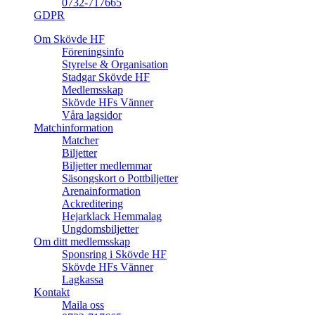
0732-717665
GDPR
Om Skövde HF
Föreningsinfo
Styrelse & Organisation
Stadgar Skövde HF
Medlemsskap
Skövde HFs Vänner
Våra lagsidor
Matchinformation
Matcher
Biljetter
Biljetter medlemmar
Säsongskort o Pottbiljetter
Arenainformation
Ackreditering
Hejarklack Hemmalag
Ungdomsbiljetter
Om ditt medlemsskap
Sponsring i Skövde HF
Skövde HFs Vänner
Lagkassa
Kontakt
Maila oss