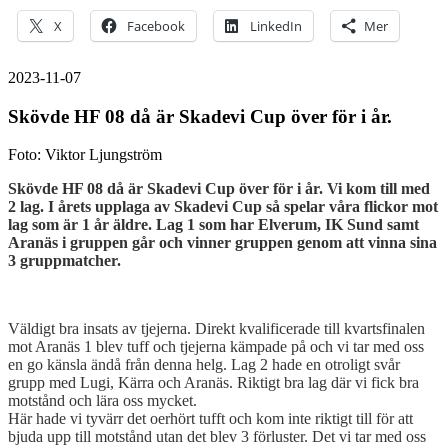
X
Facebook
LinkedIn
Mer
2023-11-07
Skövde HF 08 då är Skadevi Cup över för i år.
Foto: Viktor Ljungström
Skövde HF 08 då är Skadevi Cup över för i år. Vi kom till med
2 lag. I årets upplaga av Skadevi Cup så spelar våra flickor mot
lag som är 1 år äldre. Lag 1 som har Elverum, IK Sund samt
Aranäs i gruppen går och vinner gruppen genom att vinna sina
3 gruppmatcher.
Väldigt bra insats av tjejerna. Direkt kvalificerade till kvartsfinalen
mot Aranäs 1 blev tuff och tjejerna kämpade på och vi tar med oss
en go känsla ändå från denna helg. Lag 2 hade en otroligt svår
grupp med Lugi, Kärra och Aranäs. Riktigt bra lag där vi fick bra
motstånd och lära oss mycket.
Här hade vi tyvärr det oerhört tufft och kom inte riktigt till för att
bjuda upp till motstånd utan det blev 3 förluster. Det vi tar med oss