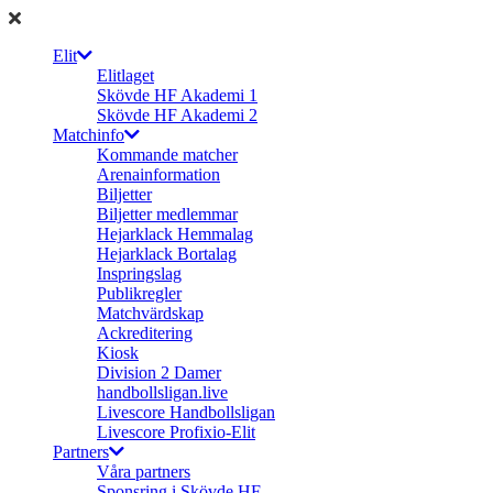
Elit
Elitlaget
Skövde HF Akademi 1
Skövde HF Akademi 2
Matchinfo
Kommande matcher
Arenainformation
Biljetter
Biljetter medlemmar
Hejarklack Hemmalag
Hejarklack Bortalag
Inspringslag
Publikregler
Matchvärdskap
Ackreditering
Kiosk
Division 2 Damer
handbollsligan.live
Livescore Handbollsligan
Livescore Profixio-Elit
Partners
Våra partners
Sponsring i Skövde HF