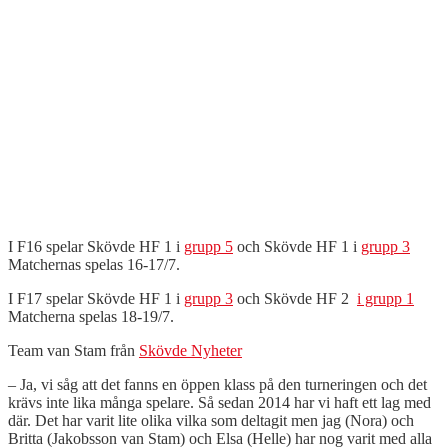
I F16 spelar Skövde HF 1 i
grupp 5
och Skövde HF 1 i
grupp 3
Matchernas spelas 16-17/7.
I F17 spelar Skövde HF 1 i
grupp 3
och Skövde HF 2
i grupp 1
Matcherna spelas 18-19/7.
Team van Stam från
Skövde Nyheter
– Ja, vi såg att det fanns en öppen klass på den turneringen och det
krävs inte lika många spelare. Så sedan 2014 har vi haft ett lag med
där. Det har varit lite olika vilka som deltagit men jag (Nora) och
Britta (Jakobsson van Stam) och Elsa (Helle) har nog varit med alla