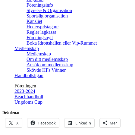
Föreningsinfo
Styrelse & Organisation
Sportslig organisation
Kansliet
Hederspristagare
Regler lagkassa
Föreningsnytt
Boka Idrottshallen eller Vip-Rummet
Medlemskap
Medlemskap
Om ditt medlemsskap
Ansök om medlemsskap
Skövde HFs Vänner
Handbollsligan
Föreningen
2023-2024
Beachhandboll
Ungdoms Cup
Dela detta:
X
Facebook
LinkedIn
Mer