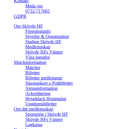
Kontakt
Maila oss
0732-717665
GDPR
Om Skövde HF
Föreningsinfo
Styrelse & Organisation
Stadgar Skövde HF
Medlemsskap
Skövde HFs Vänner
Våra lagsidor
Matchinformation
Matcher
Biljetter
Biljetter medlemmar
Säsongskort o Pottbiljetter
Arenainformation
Ackreditering
Hejarklack Hemmalag
Ungdomsbiljetter
Om ditt medlemsskap
Sponsring i Skövde HF
Skövde HFs Vänner
Lagkassa