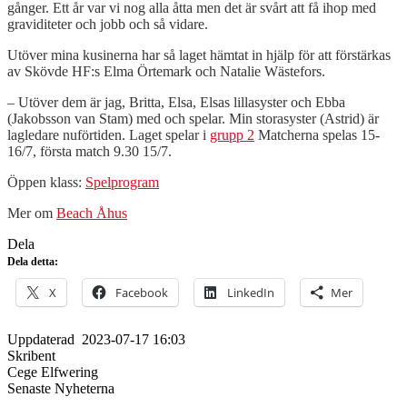
gånger. Ett år var vi nog alla åtta men det är svårt att få ihop med
graviditeter och jobb och så vidare.
Utöver mina kusinerna har så laget hämtat in hjälp för att förstärkas
av Skövde HF:s Elma Örtemark och Natalie Wästefors.
– Utöver dem är jag, Britta, Elsa, Elsas lillasyster och Ebba
(Jakobsson van Stam) med och spelar. Min storasyster (Astrid) är
lagledare nuförtiden. Laget spelar i
grupp 2
Matcherna spelas 15-
16/7, första match 9.30 15/7.
Öppen klass:
Spelprogram
Mer om
Beach Åhus
Dela
Dela detta:
X
Facebook
LinkedIn
Mer
Uppdaterad
2023-07-17 16:03
Skribent
Cege Elfwering
Senaste Nyheterna