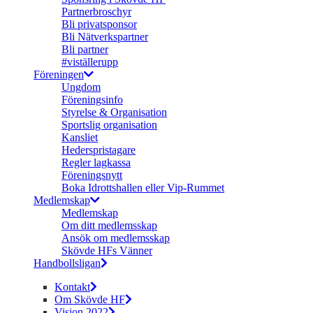
Partnerbroschyr
Bli privatsponsor
Bli Nätverkspartner
Bli partner
#viställerupp
Föreningen
Ungdom
Föreningsinfo
Styrelse & Organisation
Sportslig organisation
Kansliet
Hederspristagare
Regler lagkassa
Föreningsnytt
Boka Idrottshallen eller Vip-Rummet
Medlemskap
Medlemskap
Om ditt medlemsskap
Ansök om medlemsskap
Skövde HFs Vänner
Handbollsligan
Kontakt
Om Skövde HF
Vision 2022