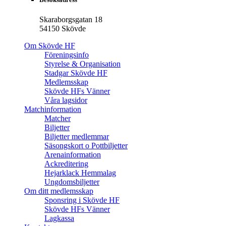
Skaraborgsgatan 18
54150 Skövde
Om Skövde HF
Föreningsinfo
Styrelse & Organisation
Stadgar Skövde HF
Medlemsskap
Skövde HFs Vänner
Våra lagsidor
Matchinformation
Matcher
Biljetter
Biljetter medlemmar
Säsongskort o Pottbiljetter
Arenainformation
Ackreditering
Hejarklack Hemmalag
Ungdomsbiljetter
Om ditt medlemsskap
Sponsring i Skövde HF
Skövde HFs Vänner
Lagkassa