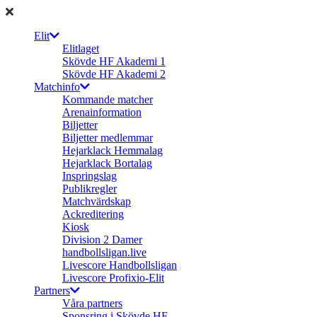
Elit
Elitlaget
Skövde HF Akademi 1
Skövde HF Akademi 2
Matchinfo
Kommande matcher
Arenainformation
Biljetter
Biljetter medlemmar
Hejarklack Hemmalag
Hejarklack Bortalag
Inspringslag
Publikregler
Matchvärdskap
Ackreditering
Kiosk
Division 2 Damer
handbollsligan.live
Livescore Handbollsligan
Livescore Profixio-Elit
Partners
Våra partners
Sponsring i Skövde HF