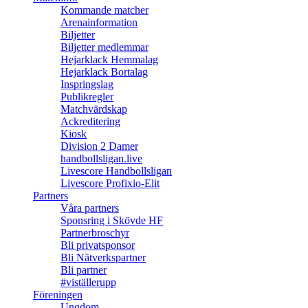
Kommande matcher
Arenainformation
Biljetter
Biljetter medlemmar
Hejarklack Hemmalag
Hejarklack Bortalag
Inspringslag
Publikregler
Matchvärdskap
Ackreditering
Kiosk
Division 2 Damer
handbollsligan.live
Livescore Handbollsligan
Livescore Profixio-Elit
Partners
Våra partners
Sponsring i Skövde HF
Partnerbroschyr
Bli privatsponsor
Bli Nätverkspartner
Bli partner
#viställerupp
Föreningen
Ungdom