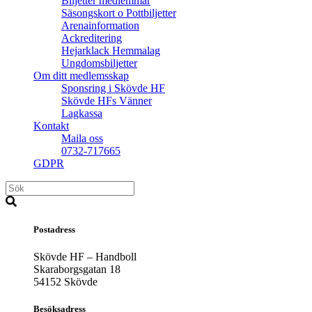
Biljetter medlemmar
Säsongskort o Pottbiljetter
Arenainformation
Ackreditering
Hejarklack Hemmalag
Ungdomsbiljetter
Om ditt medlemsskap
Sponsring i Skövde HF
Skövde HFs Vänner
Lagkassa
Kontakt
Maila oss
0732-717665
GDPR
Postadress
Skövde HF – Handboll
Skaraborgsgatan 18
54152 Skövde
Besöksadress