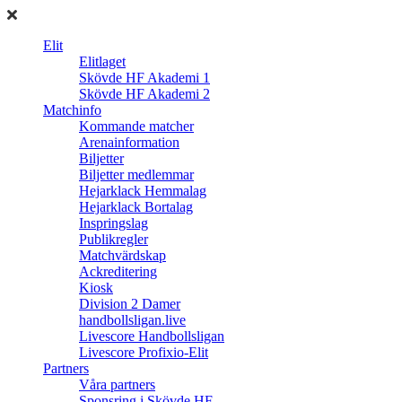
Elit
Elitlaget
Skövde HF Akademi 1
Skövde HF Akademi 2
Matchinfo
Kommande matcher
Arenainformation
Biljetter
Biljetter medlemmar
Hejarklack Hemmalag
Hejarklack Bortalag
Inspringslag
Publikregler
Matchvärdskap
Ackreditering
Kiosk
Division 2 Damer
handbollsligan.live
Livescore Handbollsligan
Livescore Profixio-Elit
Partners
Våra partners
Sponsring i Skövde HF