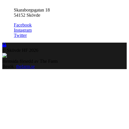
Skaraborgsgatan 18
54152 Skövde
Facebook
Instagram
Twitter
© Skövde HF
2026
Hemsida försedd av The Farm
Besök
thefarm.se