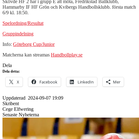
Skövde HF 2 har i grupp E att möta, Fredrikstad Ballklubb,
Hammarby IF HF Grön och Kvibergs Handbollsklubb. första match
6/9 kl. 18:50.
Spelordning/Resultat
Gruppindelning
Info:
Göteborg Cup/Junior
Matcherna kan streamas
Handbollplay.se
Dela
Dela detta:
X
Facebook
LinkedIn
Mer
Uppdaterad
2024-09-07 19:09
Skribent
Cege Elfwering
Senaste Nyheterna