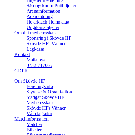
Biljetter medlemmar
Säsongskort o Pottbiljetter
Arenainformation
Ackreditering
Hejarklack Hemmalag
Ungdomsbiljetter
Om ditt medlemsskap
Sponsring i Skövde HF
Skövde HFs Vänner
Lagkassa
Kontakt
Maila oss
0732-717665
GDPR
Om Skövde HF
Föreningsinfo
Styrelse & Organisation
Stadgar Skövde HF
Medlemsskap
Skövde HFs Vänner
Våra lagsidor
Matchinformation
Matcher
Biljetter