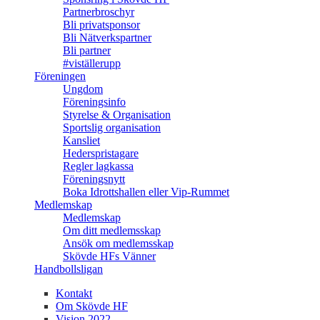
Partnerbroschyr
Bli privatsponsor
Bli Nätverkspartner
Bli partner
#viställerupp
Föreningen
Ungdom
Föreningsinfo
Styrelse & Organisation
Sportslig organisation
Kansliet
Hederspristagare
Regler lagkassa
Föreningsnytt
Boka Idrottshallen eller Vip-Rummet
Medlemskap
Medlemskap
Om ditt medlemsskap
Ansök om medlemsskap
Skövde HFs Vänner
Handbollsligan
Kontakt
Om Skövde HF
Vision 2022