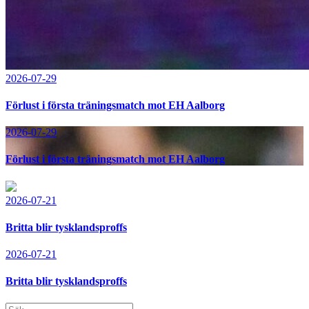
2026-07-29
Förlust i första träningsmatch mot EH Aalborg
2026-07-29
Förlust i första träningsmatch mot EH Aalborg
2026-07-21
Britta blir tysklandsproffs
2026-07-21
Britta blir tysklandsproffs