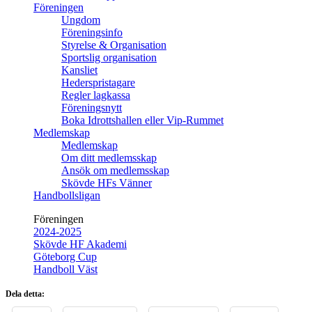
Föreningen
Ungdom
Föreningsinfo
Styrelse & Organisation
Sportslig organisation
Kansliet
Hederspristagare
Regler lagkassa
Föreningsnytt
Boka Idrottshallen eller Vip-Rummet
Medlemskap
Medlemskap
Om ditt medlemsskap
Ansök om medlemsskap
Skövde HFs Vänner
Handbollsligan
Föreningen
2024-2025
Skövde HF Akademi
Göteborg Cup
Handboll Väst
Dela detta: