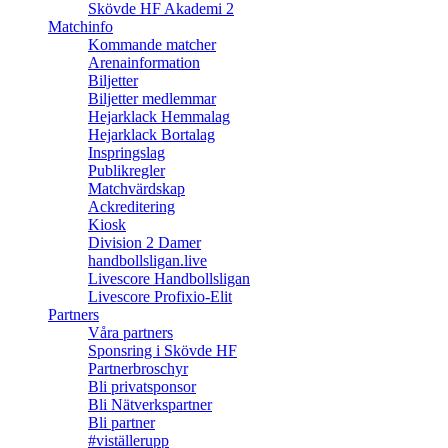
Skövde HF Akademi 2
Matchinfo
Kommande matcher
Arenainformation
Biljetter
Biljetter medlemmar
Hejarklack Hemmalag
Hejarklack Bortalag
Inspringslag
Publikregler
Matchvärdskap
Ackreditering
Kiosk
Division 2 Damer
handbollsligan.live
Livescore Handbollsligan
Livescore Profixio-Elit
Partners
Våra partners
Sponsring i Skövde HF
Partnerbroschyr
Bli privatsponsor
Bli Nätverkspartner
Bli partner
#viställerupp