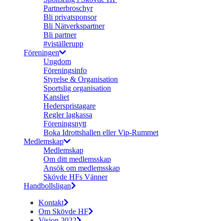
Partnerbroschyr
Bli privatsponsor
Bli Nätverkspartner
Bli partner
#viställerupp
Föreningen
Ungdom
Föreningsinfo
Styrelse & Organisation
Sportslig organisation
Kansliet
Hederspristagare
Regler lagkassa
Föreningsnytt
Boka Idrottshallen eller Vip-Rummet
Medlemskap
Medlemskap
Om ditt medlemsskap
Ansök om medlemsskap
Skövde HFs Vänner
Handbollsligan
Kontakt
Om Skövde HF
Vision 2022