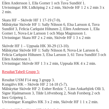
Ellen Andersson 1, Ella Gorner 1 och Tuva Sundlöf 1.
Utvisningar: HK Lidköping 2 x 2 min, Skövde HF 1 2 x 2 min 3 x
2 min.
Skara HF – Skövde HF 1 17-19 (7-9).
Målskyttar Skövde HF 1: Sally Nilsson 6, Elsa Larsson 4, Tuva
Sundlöf 3, Felicia Carlquist Hiltunen 2, Ellen Andersson 1, Ella
Gorner 1, Nova-Lie Larsson 1 och Maja Magnusson 1.
Utvisningar: Skara HF 2 x 2 min, Skövde HF 1 3 x 2 min
Skövde HF 1 – Uppsala HK 30-29 (13-10).
Målskyttar Skövde HF 1: Sally Nilsson 8, Nova-Lie Larsson 6,
Felicia Carlquist Hiltunen 3, Elsa Larsson 3, 61 Tuva Sundlöf 3 och
Ellen Andersson 1.
Utvisningar: Skövde HF 1 3 x 2 min, Uppsala HK 4 x 2 min.
Resultat/Tabell Grupp 5:
Resultat USM F14 steg 3 grupp 3.
Kungälvs HK – Skövde HF 2 14-18 (5-7).
Målskyttar Skövde HF 2: Esther Redzic 7, Linn Ankarbjörk Olli 3,
Signe Hjalmarsson 3, Tilde Löfvenborg 2, Neah Forsberg 2 och
Inez Gripeteg 1.
Utvisningar: Kungälvs HK 3 x 2 min, Skövde HF 1 1 x 2 min.