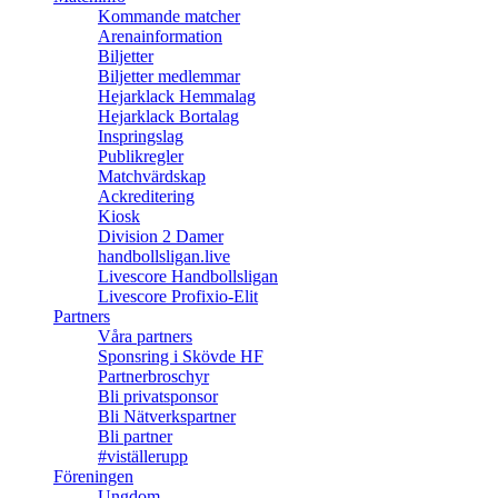
Kommande matcher
Arenainformation
Biljetter
Biljetter medlemmar
Hejarklack Hemmalag
Hejarklack Bortalag
Inspringslag
Publikregler
Matchvärdskap
Ackreditering
Kiosk
Division 2 Damer
handbollsligan.live
Livescore Handbollsligan
Livescore Profixio-Elit
Partners
Våra partners
Sponsring i Skövde HF
Partnerbroschyr
Bli privatsponsor
Bli Nätverkspartner
Bli partner
#viställerupp
Föreningen
Ungdom