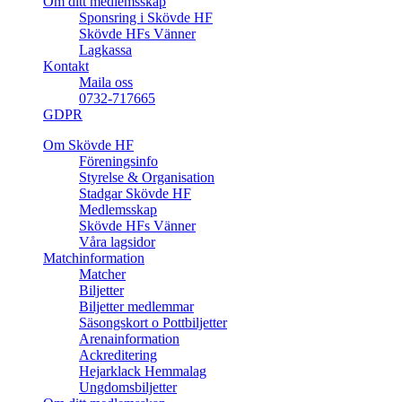
Om ditt medlemsskap
Sponsring i Skövde HF
Skövde HFs Vänner
Lagkassa
Kontakt
Maila oss
0732-717665
GDPR
Om Skövde HF
Föreningsinfo
Styrelse & Organisation
Stadgar Skövde HF
Medlemsskap
Skövde HFs Vänner
Våra lagsidor
Matchinformation
Matcher
Biljetter
Biljetter medlemmar
Säsongskort o Pottbiljetter
Arenainformation
Ackreditering
Hejarklack Hemmalag
Ungdomsbiljetter