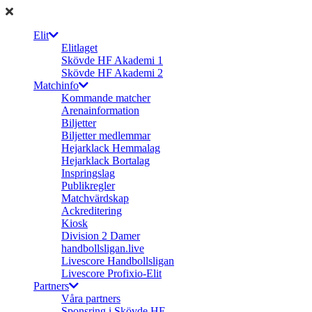
Elit
Elitlaget
Skövde HF Akademi 1
Skövde HF Akademi 2
Matchinfo
Kommande matcher
Arenainformation
Biljetter
Biljetter medlemmar
Hejarklack Hemmalag
Hejarklack Bortalag
Inspringslag
Publikregler
Matchvärdskap
Ackreditering
Kiosk
Division 2 Damer
handbollsligan.live
Livescore Handbollsligan
Livescore Profixio-Elit
Partners
Våra partners
Sponsring i Skövde HF