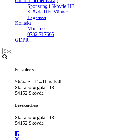
Om ditt medlemsskap
Sponsring i Skövde HF
Skövde HFs Vänner
Lagkassa
Kontakt
Maila oss
0732-717665
GDPR
Postadress
Skövde HF – Handboll
Skaraborgsgatan 18
54152 Skövde
Besöksadress
Skaraborgsgatan 18
54152 Skövde