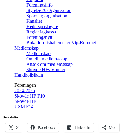
Föreningsinfo
Styrelse & Organisation
Sportslig organisation
Kansliet
Hederspristagare
Regler lagkassa
Föreningsnytt
Boka Idrottshallen eller Vip-Rummet
Medlemskap
Medlemskap
Om ditt medlemsskap
Ansök om medlemsskap
Skövde HFs Vänner
Handbollsligan
Föreningen
2024-2025
Skövde HF F10
Skövde HF
USM F14
Dela detta:
X
Facebook
LinkedIn
Mer