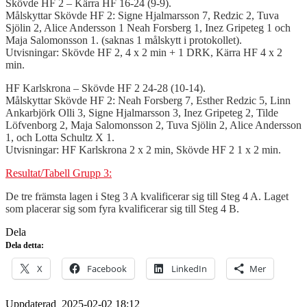
Skövde HF 2 – Kärra HF 16-24 (9-9).
Målskyttar Skövde HF 2: Signe Hjalmarsson 7, Redzic 2, Tuva
Sjölin 2, Alice Andersson 1 Neah Forsberg 1, Inez Gripeteg 1 och
Maja Salomonsson 1. (saknas 1 målskytt i protokollet).
Utvisningar: Skövde HF 2, 4 x 2 min + 1 DRK, Kärra HF 4 x 2
min.
HF Karlskrona – Skövde HF 2 24-28 (10-14).
Målskyttar Skövde HF 2: Neah Forsberg 7, Esther Redzic 5, Linn
Ankarbjörk Olli 3, Signe Hjalmarsson 3, Inez Gripeteg 2, Tilde
Löfvenborg 2, Maja Salomonsson 2, Tuva Sjölin 2, Alice Andersson
1, och Lotta Schultz X 1.
Utvisningar: HF Karlskrona 2 x 2 min, Skövde HF 2 1 x 2 min.
Resultat/Tabell Grupp 3:
De tre främsta lagen i Steg 3 A kvalificerar sig till Steg 4 A. Laget
som placerar sig som fyra kvalificerar sig till Steg 4 B.
Dela
Dela detta:
X
Facebook
LinkedIn
Mer
Uppdaterad
2025-02-02 18:12