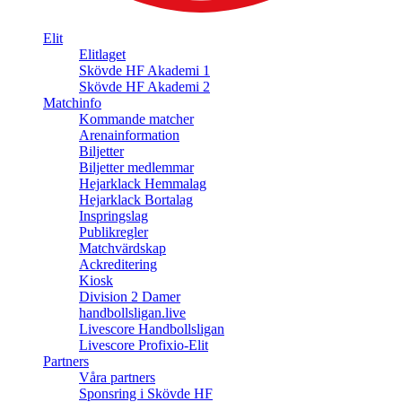
Elit
Elitlaget
Skövde HF Akademi 1
Skövde HF Akademi 2
Matchinfo
Kommande matcher
Arenainformation
Biljetter
Biljetter medlemmar
Hejarklack Hemmalag
Hejarklack Bortalag
Inspringslag
Publikregler
Matchvärdskap
Ackreditering
Kiosk
Division 2 Damer
handbollsligan.live
Livescore Handbollsligan
Livescore Profixio-Elit
Partners
Våra partners
Sponsring i Skövde HF