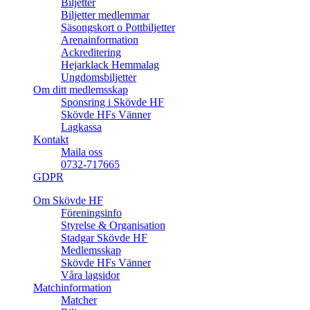
Biljetter
Biljetter medlemmar
Säsongskort o Pottbiljetter
Arenainformation
Ackreditering
Hejarklack Hemmalag
Ungdomsbiljetter
Om ditt medlemsskap
Sponsring i Skövde HF
Skövde HFs Vänner
Lagkassa
Kontakt
Maila oss
0732-717665
GDPR
Om Skövde HF
Föreningsinfo
Styrelse & Organisation
Stadgar Skövde HF
Medlemsskap
Skövde HFs Vänner
Våra lagsidor
Matchinformation
Matcher