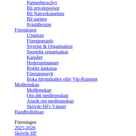
Partnerbroschyr
Bli privatsponsor
Bli Nätverkspartner
Bli partner
#viställerupp
Föreningen
Ungdom
Föreningsinfo
Styrelse & Organisation
Sportslig organisation
Kansliet
Hederspristagare
Regler lagkassa
Föreningsnytt
Boka Idrottshallen eller Vip-Rummet
Medlemskap
Medlemskap
Om ditt medlemsskap
Ansök om medlemsskap
Skövde HFs Vänner
Handbollsligan
Föreningen
2025-2026
Skövde HF