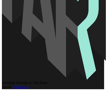
Hemsida försedd av The Farm
Besök
thefarm.se