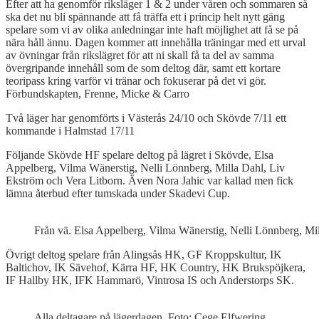
Efter att ha genomför riksläger 1 & 2 under våren och sommaren så
ska det nu bli spännande att få träffa ett i princip helt nytt gäng
spelare som vi av olika anledningar inte haft möjlighet att få se på
nära håll ännu. Dagen kommer att innehålla träningar med ett urval
av övningar från rikslägret för att ni skall få ta del av samma
övergripande innehåll som de som deltog där, samt ett kortare
teoripass kring varför vi tränar och fokuserar på det vi gör.
Förbundskapten, Frenne, Micke & Carro
Två läger har genomförts i Västerås 24/10 och Skövde 7/11 ett
kommande i Halmstad 17/11
Följande Skövde HF spelare deltog på lägret i Skövde, Elsa
Appelberg, Vilma Wänerstig, Nelli Lönnberg, Milla Dahl, Liv
Ekström och Vera Litborn. Även Nora Jahic var kallad men fick
lämna återbud efter tumskada under Skadevi Cup.
Från vä. Elsa Appelberg, Vilma Wänerstig, Nelli Lönnberg, Mil
Övrigt deltog spelare från Alingsås HK, GF Kroppskultur, IK
Baltichov, IK Sävehof, Kärra HF, HK Country, HK Brukspöjkera,
IF Hallby HK, IFK Hammarö, Vintrosa IS och Anderstorps SK.
Alla deltagare på lägerdagen. Foto: Cege Elfwering.