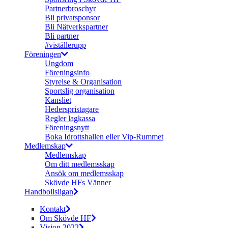
Partnerbroschyr
Bli privatsponsor
Bli Nätverkspartner
Bli partner
#viställerupp
Föreningen
Ungdom
Föreningsinfo
Styrelse & Organisation
Sportslig organisation
Kansliet
Hederspristagare
Regler lagkassa
Föreningsnytt
Boka Idrottshallen eller Vip-Rummet
Medlemskap
Medlemskap
Om ditt medlemsskap
Ansök om medlemsskap
Skövde HFs Vänner
Handbollsligan
Kontakt
Om Skövde HF
Vision 2022