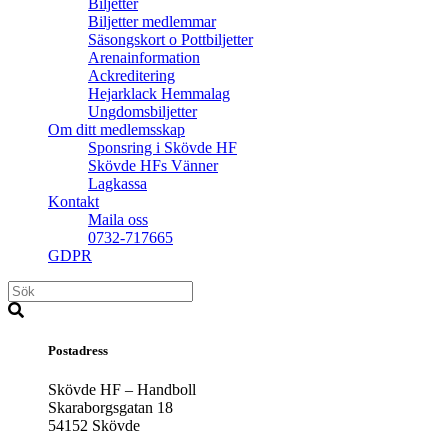
Biljetter
Biljetter medlemmar
Säsongskort o Pottbiljetter
Arenainformation
Ackreditering
Hejarklack Hemmalag
Ungdomsbiljetter
Om ditt medlemsskap
Sponsring i Skövde HF
Skövde HFs Vänner
Lagkassa
Kontakt
Maila oss
0732-717665
GDPR
Postadress
Skövde HF – Handboll
Skaraborgsgatan 18
54152 Skövde