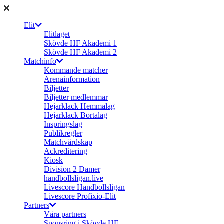
Elit
Elitlaget
Skövde HF Akademi 1
Skövde HF Akademi 2
Matchinfo
Kommande matcher
Arenainformation
Biljetter
Biljetter medlemmar
Hejarklack Hemmalag
Hejarklack Bortalag
Inspringslag
Publikregler
Matchvärdskap
Ackreditering
Kiosk
Division 2 Damer
handbollsligan.live
Livescore Handbollsligan
Livescore Profixio-Elit
Partners
Våra partners
Sponsring i Skövde HF