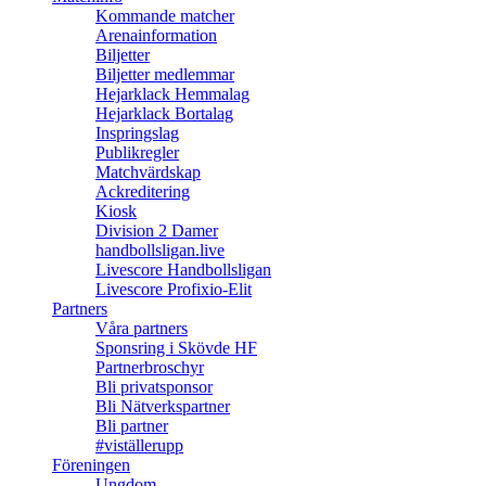
Kommande matcher
Arenainformation
Biljetter
Biljetter medlemmar
Hejarklack Hemmalag
Hejarklack Bortalag
Inspringslag
Publikregler
Matchvärdskap
Ackreditering
Kiosk
Division 2 Damer
handbollsligan.live
Livescore Handbollsligan
Livescore Profixio-Elit
Partners
Våra partners
Sponsring i Skövde HF
Partnerbroschyr
Bli privatsponsor
Bli Nätverkspartner
Bli partner
#viställerupp
Föreningen
Ungdom