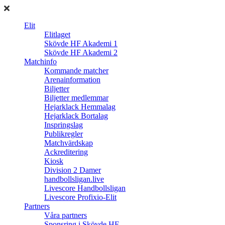
Elit
Elitlaget
Skövde HF Akademi 1
Skövde HF Akademi 2
Matchinfo
Kommande matcher
Arenainformation
Biljetter
Biljetter medlemmar
Hejarklack Hemmalag
Hejarklack Bortalag
Inspringslag
Publikregler
Matchvärdskap
Ackreditering
Kiosk
Division 2 Damer
handbollsligan.live
Livescore Handbollsligan
Livescore Profixio-Elit
Partners
Våra partners
Sponsring i Skövde HF