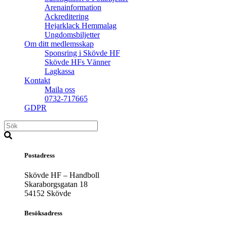
Arenainformation
Ackreditering
Hejarklack Hemmalag
Ungdomsbiljetter
Om ditt medlemsskap
Sponsring i Skövde HF
Skövde HFs Vänner
Lagkassa
Kontakt
Maila oss
0732-717665
GDPR
Postadress
Skövde HF – Handboll
Skaraborgsgatan 18
54152 Skövde
Besöksadress