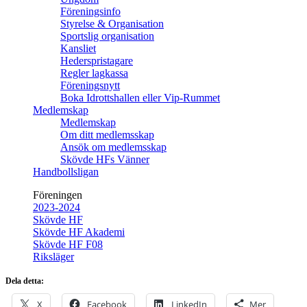
Föreningsinfo
Styrelse & Organisation
Sportslig organisation
Kansliet
Hederspristagare
Regler lagkassa
Föreningsnytt
Boka Idrottshallen eller Vip-Rummet
Medlemskap
Medlemskap
Om ditt medlemsskap
Ansök om medlemsskap
Skövde HFs Vänner
Handbollsligan
Föreningen
2023-2024
Skövde HF
Skövde HF Akademi
Skövde HF F08
Riksläger
Dela detta:
X
Facebook
LinkedIn
Mer