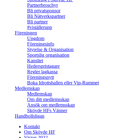
Partnerbroschyr
Bli privatsponsor
Bli Nätverkspartner
Bli partner
#viställerupp
Föreningen
Ungdom
Föreningsinfo
Styrelse & Organisation
Sportslig organisation
Kansliet
Hederspristagare
Regler lagkassa
Föreningsnytt
Boka Idrottshallen eller Vip-Rummet
Medlemskap
Medlemskap
Om ditt medlemsskap
Ansök om medlemsskap
Skövde HFs Vänner
Handbollsligan
Kontakt
Om Skövde HF
Vision 2022