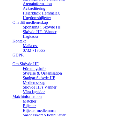
Arenainformation
Ackreditering
Hejarklack Hemmalag
Ungdomsbiljetter
Om ditt medlemsskap
Sponsring i Skövde HF
Skövde HFs Vänner
Lagkassa
Kontakt
Maila oss
0732-717665
GDPR
Om Skövde HF
Föreningsinfo
Styrelse & Organisation
Stadgar Skövde HF
Medlemsskap
Skövde HFs Vänner
Våra lagsidor
Matchinformation
Matcher
Biljetter
Biljetter medlemmar
Säsongskort o Pottbiljetter