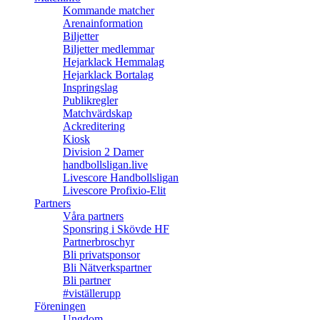
Kommande matcher
Arenainformation
Biljetter
Biljetter medlemmar
Hejarklack Hemmalag
Hejarklack Bortalag
Inspringslag
Publikregler
Matchvärdskap
Ackreditering
Kiosk
Division 2 Damer
handbollsligan.live
Livescore Handbollsligan
Livescore Profixio-Elit
Partners
Våra partners
Sponsring i Skövde HF
Partnerbroschyr
Bli privatsponsor
Bli Nätverkspartner
Bli partner
#viställerupp
Föreningen
Ungdom