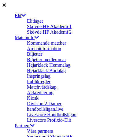
Elit
Elitlaget
Skövde HF Akademi 1
Skövde HF Akademi 2
Matchinfo
Kommande matcher
Arenainformation
Biljetter
Biljetter medlemmar
Hejarklack Hemmalag
Hejarklack Bortalag
Inspringslag
Publikregler
Matchvärdskap
Ackreditering
Kiosk
Division 2 Damer
handbollsligan.live
Livescore Handbollsligan
Livescore Profixio-Elit
Partners
Våra partners
Sponsring i Skövde HF