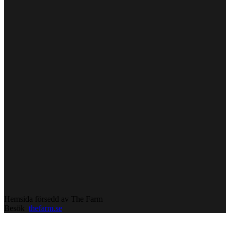
Hemsida försedd av The Farm
Besök
thefarm.se