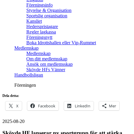
Föreningsinfo
Styrelse & Organisation
Sportslig organisation
Kansliet
Hederspristagare
Regler lagkassa
Föreningsnytt
Boka Idrottshallen eller Vip-Rummet
Medlemskap
Medlemskap
Om ditt medlemsskap
Ansök om medlemsskap
Skövde HFs Vänner
Handbollsligan
Föreningen
Dela detta:
X
Facebook
LinkedIn
Mer
2025-08-20
Skövde HF lanserar ny sportgrupp för att stärka