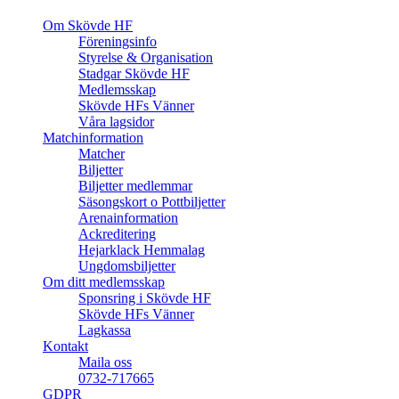
Om Skövde HF
Föreningsinfo
Styrelse & Organisation
Stadgar Skövde HF
Medlemsskap
Skövde HFs Vänner
Våra lagsidor
Matchinformation
Matcher
Biljetter
Biljetter medlemmar
Säsongskort o Pottbiljetter
Arenainformation
Ackreditering
Hejarklack Hemmalag
Ungdomsbiljetter
Om ditt medlemsskap
Sponsring i Skövde HF
Skövde HFs Vänner
Lagkassa
Kontakt
Maila oss
0732-717665
GDPR