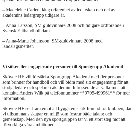
– Madeleine Carlén, lång erfarenhet av ledarskap och del av
akademins ledargrupp tidigare år.
– Anna Larsson, SM-guldvinnare 2008 och tidigare ordförande i
Svensk Elithandboll dam.
– Anna-Maria Johansson, SM-guldvinnare 2008 med
landslagsmeriter.
Vi söker fler engagerade personer till Sportgrupp Akademi!
Skövde HF vill förstärka Sportgrupp Akademi med fler personer
som brinner för handboll och vill bidra med sitt engagemang för att
stödja ledare och spelare i akademin. Intresserade är välkomna att
kontakta Anders Wiik på telefonnummer **0705-499961** för mer
information.
Skövde HF ser fram emot att bygga en stark framtid för klubben, där
vi tillsammans skapar en miljö som fostrar både talang och
gemenskap. Med den nya sportgruppen tar vi ett stort steg mot att
förverkliga våra ambitioner.