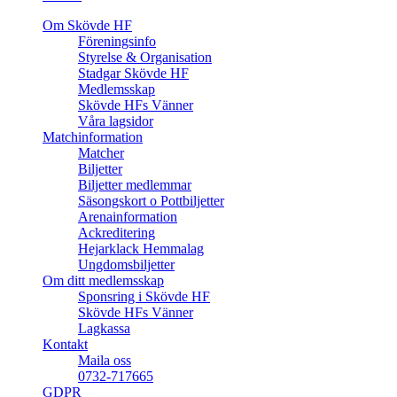
Om Skövde HF
Föreningsinfo
Styrelse & Organisation
Stadgar Skövde HF
Medlemsskap
Skövde HFs Vänner
Våra lagsidor
Matchinformation
Matcher
Biljetter
Biljetter medlemmar
Säsongskort o Pottbiljetter
Arenainformation
Ackreditering
Hejarklack Hemmalag
Ungdomsbiljetter
Om ditt medlemsskap
Sponsring i Skövde HF
Skövde HFs Vänner
Lagkassa
Kontakt
Maila oss
0732-717665
GDPR