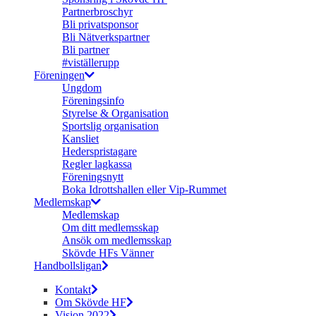
Partnerbroschyr
Bli privatsponsor
Bli Nätverkspartner
Bli partner
#viställerupp
Föreningen
Ungdom
Föreningsinfo
Styrelse & Organisation
Sportslig organisation
Kansliet
Hederspristagare
Regler lagkassa
Föreningsnytt
Boka Idrottshallen eller Vip-Rummet
Medlemskap
Medlemskap
Om ditt medlemsskap
Ansök om medlemsskap
Skövde HFs Vänner
Handbollsligan
Kontakt
Om Skövde HF
Vision 2022