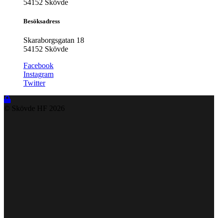
54152 Skövde
Besöksadress
Skaraborgsgatan 18
54152 Skövde
Facebook
Instagram
Twitter
© Skövde HF
2026