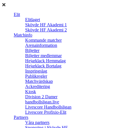
Elit
Elitlaget
Skövde HF Akademi 1
Skövde HF Akademi 2
Matchinfo
Kommande matcher
Arenainformation
Biljetter
Biljetter medlemmar
Hejarklack Hemmalag
Hejarklack Bortalag
Inspringslag
Publikregler
Matchvärdskap
Ackreditering
Kiosk
Division 2 Damer
handbollsligan.live
Livescore Handbollsligan
Livescore Profixio-Elit
Partners
Våra partners
Sponsring i Skövde HF