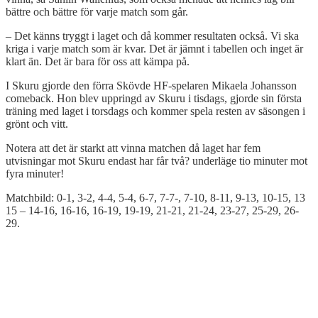
bättre och bättre för varje match som går.
– Det känns tryggt i laget och då kommer resultaten också. Vi ska
kriga i varje match som är kvar. Det är jämnt i tabellen och inget är
klart än. Det är bara för oss att kämpa på.
I Skuru gjorde den förra Skövde HF-spelaren Mikaela Johansson
comeback. Hon blev uppringd av Skuru i tisdags, gjorde sin första
träning med laget i torsdags och kommer spela resten av säsongen i
grönt och vitt.
Notera att det är starkt att vinna matchen då laget har fem
utvisningar mot Skuru endast har får två? underläge tio minuter mot
fyra minuter!
Matchbild: 0-1, 3-2, 4-4, 5-4, 6-7, 7-7-, 7-10, 8-11, 9-13, 10-15, 13
15 – 14-16, 16-16, 16-19, 19-19, 21-21, 21-24, 23-27, 25-29, 26-
29.