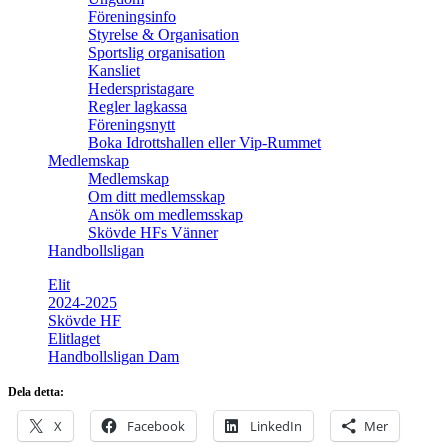
Föreningsinfo
Styrelse & Organisation
Sportslig organisation
Kansliet
Hederspristagare
Regler lagkassa
Föreningsnytt
Boka Idrottshallen eller Vip-Rummet
Medlemskap
Medlemskap
Om ditt medlemsskap
Ansök om medlemsskap
Skövde HFs Vänner
Handbollsligan
Elit
2024-2025
Skövde HF
Elitlaget
Handbollsligan Dam
Dela detta:
X
Facebook
LinkedIn
Mer