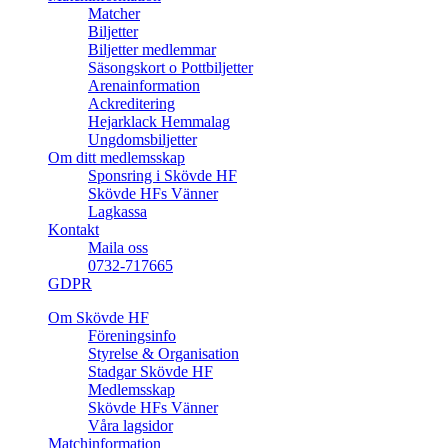
Matcher
Biljetter
Biljetter medlemmar
Säsongskort o Pottbiljetter
Arenainformation
Ackreditering
Hejarklack Hemmalag
Ungdomsbiljetter
Om ditt medlemsskap
Sponsring i Skövde HF
Skövde HFs Vänner
Lagkassa
Kontakt
Maila oss
0732-717665
GDPR
Om Skövde HF
Föreningsinfo
Styrelse & Organisation
Stadgar Skövde HF
Medlemsskap
Skövde HFs Vänner
Våra lagsidor
Matchinformation