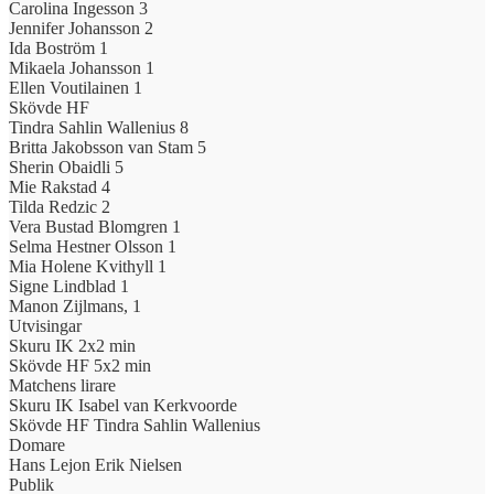
Carolina Ingesson
3
Jennifer Johansson
2
Ida Boström
1
Mikaela Johansson
1
Ellen Voutilainen
1
Skövde HF
Tindra Sahlin Wallenius
8
Britta Jakobsson van Stam
5
Sherin Obaidli
5
Mie Rakstad
4
Tilda Redzic
2
Vera Bustad Blomgren
1
Selma Hestner Olsson
1
Mia Holene Kvithyll
1
Signe Lindblad
1
Manon Zijlmans,
1
Utvisingar
Skuru IK
2x2 min
Skövde HF
5x2 min
Matchens lirare
Skuru IK
Isabel van Kerkvoorde
Skövde HF
Tindra Sahlin Wallenius
Domare
Hans Lejon
Erik Nielsen
Publik