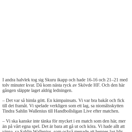
I andra halvlek tog sig Skuru ikapp och hade 16-16 och 21–21 med
tolv minuter kvar. Då kom nästa ryck av Skövde HF. Och den här
gången släppte laget aldrig ledningen.
– Det var så himla gött. En kämpainsats. Vi var bra bakåt och fick
till det framåt. Vi spelade verkligen som ett lag, sa niomålsskytten
Tindra Sahlin Wallenius till Handbollsligan Live efter matchen.
– Vi ska kanske inte tänka för mycket i en match som den här, mer
än på vårt egna spel. Det är bara att gå ut och köra. Vi hade allt att
vinna, sa Sahlin Wallenius, som också menade att hennes lag blir