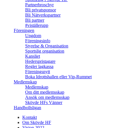
Partnerbroschyr
Bli privatsponsor
Bli Nätverkspartner
Bli partner
#viställerupp
Föreningen
Ungdom
Föreningsinfo
Styrelse & Organisation
Sportslig organisation
Kansliet
Hederspristagare
Regler lagkassa
Föreningsnytt
Boka Idrottshallen eller Vip-Rummet
Medlemskap
Medlemskap
Om ditt medlemsskap
Ansök om medlemsskap
Skövde HFs Vänner
Handbollsligan
Kontakt
Om Skövde HF
Vision 2022