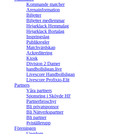
Kommande matcher
Arenainformation
Biljetter
Biljetter medlemmar
Hejarklack Hemmalag
Hejarklack Bortalag
Inspringslag
Publikregler
Matchvärdskap
Ackreditering
Kiosk
Division 2 Damer
handbollsligan.live
Livescore Handbollsligan
Livescore Profixio-Elit
Partners
Våra partners
Sponsring i Skövde HF
Partnerbroschyr
Bli privatsponsor
Bli Nätverkspartner
Bli partner
#viställerupp
Föreningen
Ungdom