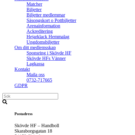
Matcher
Biljetter
Biljetter medlemmar
Säsongskort o Pottbiljetter
Arenainformation
Ackreditering
Hejarklack Hemmalag
Ungdomsbiljetter
Om ditt medlemsskap
Sponsring i Skövde HF
Skövde HFs Vänner
Lagkassa
Kontakt
Maila oss
0732-717665
GDPR
Postadress
Skövde HF – Handboll
Skaraborgsgatan 18