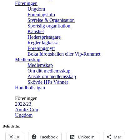
Föreningen
Ungdom
Föreningsinfo
Styrelse & Organisation
Sportslig organisation
Kansliet
Hederspristagare
Regler lagkassa
Föreningsnytt
Boka Idrottshallen eller Vip-Rummet
Medlemskap
Medlemskap
Om ditt medlemsskap
Ansök om medlemsskap
Skövde HFs Vänner
Handbollsligan
Föreningen
2022/23
Annliz Cup
Ungdom
Dela detta:
X
Facebook
LinkedIn
Mer