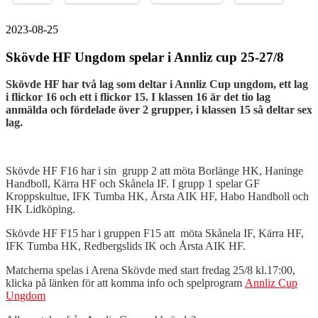
2023-08-25
Skövde HF Ungdom spelar i Annliz cup 25-27/8
Skövde HF har två lag som deltar i Annliz Cup ungdom, ett lag
i flickor 16 och ett i flickor 15. I klassen 16 är det tio lag
anmälda och fördelade över 2 grupper, i klassen 15 så deltar sex
lag.
Skövde HF F16 har i sin grupp 2 att möta Borlänge HK, Haninge
Handboll, Kärra HF och Skånela IF. I grupp 1 spelar GF
Kroppskultue, IFK Tumba HK, Årsta AIK HF, Habo Handboll och
HK Lidköping.
Skövde HF F15 har i gruppen F15 att möta Skånela IF, Kärra HF,
IFK Tumba HK, Redbergslids IK och Årsta AIK HF.
Matcherna spelas i Arena Skövde med start fredag 25/8 kl.17:00,
klicka på länken för att komma info och spelprogram
Annliz Cup
Ungdom