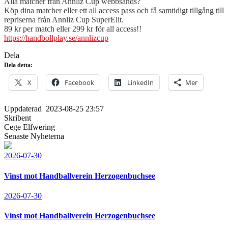
Alla matcher från Annliz Cup webbsänds?
Köp dina matcher eller ett all access pass och få samtidigt tillgång till
repriserna från Annliz Cup SuperElit.
89 kr per match eller 299 kr för all access!!
https://handbollplay.se/annlizcup
Dela
Dela detta:
X
Facebook
LinkedIn
Mer
Uppdaterad
2023-08-25 23:57
Skribent
Cege Elfwering
Senaste Nyheterna
2026-07-30
Vinst mot Handballverein Herzogenbuchsee
2026-07-30
Vinst mot Handballverein Herzogenbuchsee