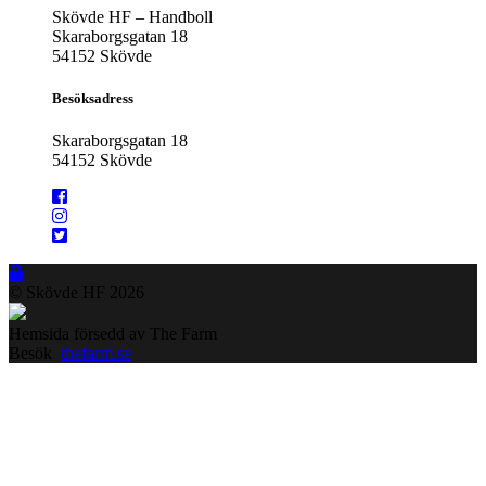
Skövde HF – Handboll
Skaraborgsgatan 18
54152 Skövde
Besöksadress
Skaraborgsgatan 18
54152 Skövde
© Skövde HF
2026
Hemsida försedd av The Farm
Besök
thefarm.se