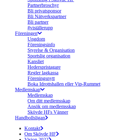
Partnerbroschyr
Bli privatsponsor
Bli Nätverkspartner
Bli partner
#viställerupp
Föreningen
Ungdom
Föreningsinfo
Styrelse & Organisation
Sportslig organisation
Kansliet
Hederspristagare
Regler lagkassa
Föreningsnytt
Boka Idrottshallen eller Vip-Rummet
Medlemskap
Medlemskap
Om ditt medlemsskap
Ansök om medlemsskap
Skövde HFs Vänner
Handbollsligan
Kontakt
Om Skövde HF
Vision 2022