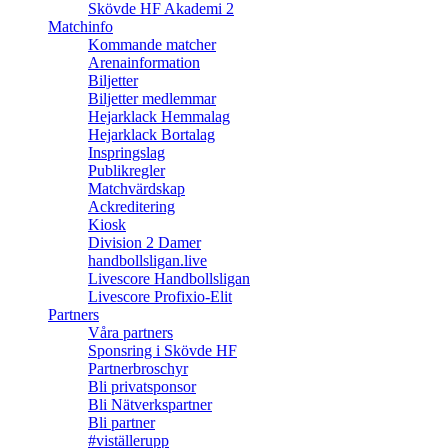
Skövde HF Akademi 2
Matchinfo
Kommande matcher
Arenainformation
Biljetter
Biljetter medlemmar
Hejarklack Hemmalag
Hejarklack Bortalag
Inspringslag
Publikregler
Matchvärdskap
Ackreditering
Kiosk
Division 2 Damer
handbollsligan.live
Livescore Handbollsligan
Livescore Profixio-Elit
Partners
Våra partners
Sponsring i Skövde HF
Partnerbroschyr
Bli privatsponsor
Bli Nätverkspartner
Bli partner
#viställerupp