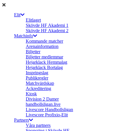
Elit
Elitlaget
Skövde HF Akademi 1
Skövde HF Akademi 2
Matchinfo
Kommande matcher
Arenainformation
Biljetter
Biljetter medlemmar
Hejarklack Hemmalag
Hejarklack Bortalag
Inspringslag
Publikregler
Matchvärdskap
Ackreditering
Kiosk
Division 2 Damer
handbollsligan.live
Livescore Handbollsligan
Livescore Profixio-Elit
Partners
Våra partners
Sponsring i Skövde HF