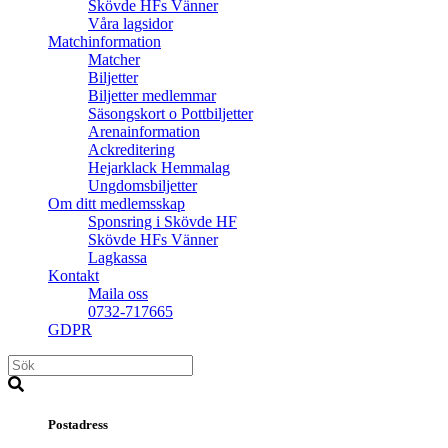
Skövde HFs Vänner
Våra lagsidor
Matchinformation
Matcher
Biljetter
Biljetter medlemmar
Säsongskort o Pottbiljetter
Arenainformation
Ackreditering
Hejarklack Hemmalag
Ungdomsbiljetter
Om ditt medlemsskap
Sponsring i Skövde HF
Skövde HFs Vänner
Lagkassa
Kontakt
Maila oss
0732-717665
GDPR
Postadress