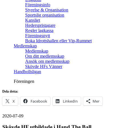
Föreningsinfo
Styrelse & Organisation
Sportslig organisation
Kansliet
Hederspristagare
Regler lagkassa
Föreningsnytt
Boka Idrottshallen eller Vip-Rummet
Medlemskap
Medlemskap
Om ditt medlemsskap
Ansök om medlemsskap
Skövde HFs Vänner
Handbollsligan
Föreningen
Dela detta:
X
Facebook
LinkedIn
Mer
2020-07-09
Skövde HF utbildade i Hand The Ball