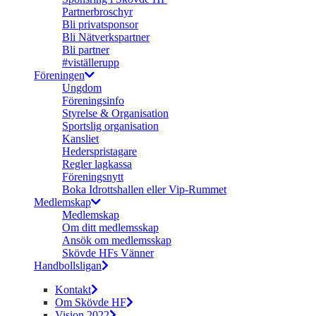
Partnerbroschyr
Bli privatsponsor
Bli Nätverkspartner
Bli partner
#viställerupp
Föreningen
Ungdom
Föreningsinfo
Styrelse & Organisation
Sportslig organisation
Kansliet
Hederspristagare
Regler lagkassa
Föreningsnytt
Boka Idrottshallen eller Vip-Rummet
Medlemskap
Medlemskap
Om ditt medlemsskap
Ansök om medlemsskap
Skövde HFs Vänner
Handbollsligan
Kontakt
Om Skövde HF
Vision 2022