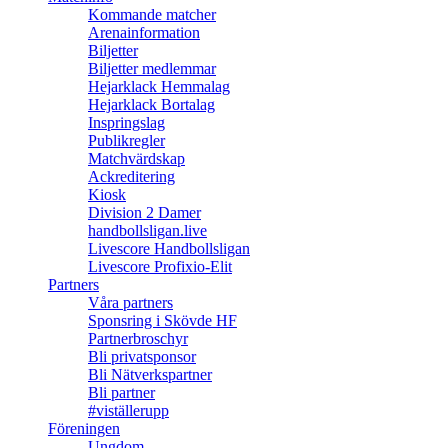
Kommande matcher
Arenainformation
Biljetter
Biljetter medlemmar
Hejarklack Hemmalag
Hejarklack Bortalag
Inspringslag
Publikregler
Matchvärdskap
Ackreditering
Kiosk
Division 2 Damer
handbollsligan.live
Livescore Handbollsligan
Livescore Profixio-Elit
Partners
Våra partners
Sponsring i Skövde HF
Partnerbroschyr
Bli privatsponsor
Bli Nätverkspartner
Bli partner
#viställerupp
Föreningen
Ungdom