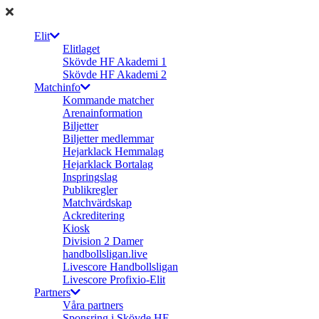
Elit
Elitlaget
Skövde HF Akademi 1
Skövde HF Akademi 2
Matchinfo
Kommande matcher
Arenainformation
Biljetter
Biljetter medlemmar
Hejarklack Hemmalag
Hejarklack Bortalag
Inspringslag
Publikregler
Matchvärdskap
Ackreditering
Kiosk
Division 2 Damer
handbollsligan.live
Livescore Handbollsligan
Livescore Profixio-Elit
Partners
Våra partners
Sponsring i Skövde HF