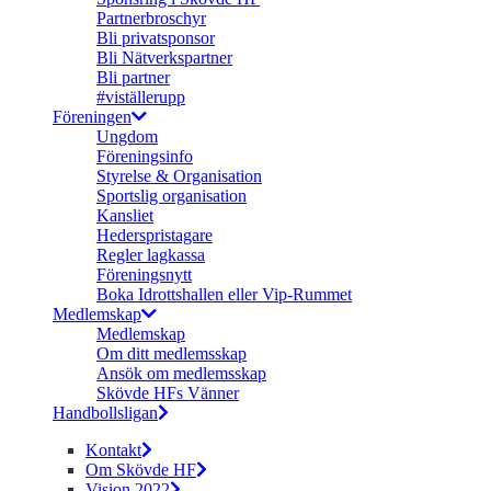
Partnerbroschyr
Bli privatsponsor
Bli Nätverkspartner
Bli partner
#viställerupp
Föreningen
Ungdom
Föreningsinfo
Styrelse & Organisation
Sportslig organisation
Kansliet
Hederspristagare
Regler lagkassa
Föreningsnytt
Boka Idrottshallen eller Vip-Rummet
Medlemskap
Medlemskap
Om ditt medlemsskap
Ansök om medlemsskap
Skövde HFs Vänner
Handbollsligan
Kontakt
Om Skövde HF
Vision 2022