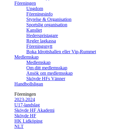
Föreningen
Ungdom
Föreningsinfo
Styrelse & Organisation
Sportslig organisation
Kansliet
Hederspristagare
Regler lagkassa
Föreningsnytt
Boka Idrottshallen eller Vip-Rummet
Medlemskap
Medlemskap
Om ditt medlemsskap
Ansök om medlemsskap
Skövde HFs Vänner
Handbollsligan
Föreningen
2023-2024
U17-landslag
Skövde HF Akademi
Skövde HF
HK Lidköping
NLT