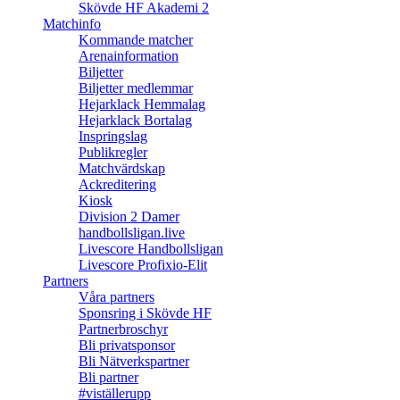
Skövde HF Akademi 2
Matchinfo
Kommande matcher
Arenainformation
Biljetter
Biljetter medlemmar
Hejarklack Hemmalag
Hejarklack Bortalag
Inspringslag
Publikregler
Matchvärdskap
Ackreditering
Kiosk
Division 2 Damer
handbollsligan.live
Livescore Handbollsligan
Livescore Profixio-Elit
Partners
Våra partners
Sponsring i Skövde HF
Partnerbroschyr
Bli privatsponsor
Bli Nätverkspartner
Bli partner
#viställerupp