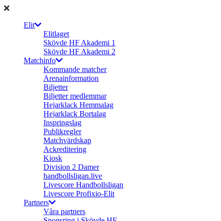
Elit
Elitlaget
Skövde HF Akademi 1
Skövde HF Akademi 2
Matchinfo
Kommande matcher
Arenainformation
Biljetter
Biljetter medlemmar
Hejarklack Hemmalag
Hejarklack Bortalag
Inspringslag
Publikregler
Matchvärdskap
Ackreditering
Kiosk
Division 2 Damer
handbollsligan.live
Livescore Handbollsligan
Livescore Profixio-Elit
Partners
Våra partners
Sponsring i Skövde HF