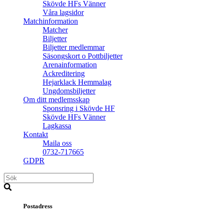
Skövde HFs Vänner
Våra lagsidor
Matchinformation
Matcher
Biljetter
Biljetter medlemmar
Säsongskort o Pottbiljetter
Arenainformation
Ackreditering
Hejarklack Hemmalag
Ungdomsbiljetter
Om ditt medlemsskap
Sponsring i Skövde HF
Skövde HFs Vänner
Lagkassa
Kontakt
Maila oss
0732-717665
GDPR
Postadress