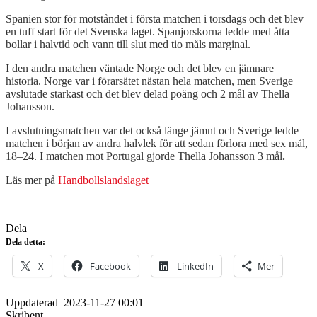
Spanien stor för motståndet i första matchen i torsdags och det blev
en tuff start för det Svenska laget. Spanjorskorna ledde med åtta
bollar i halvtid och vann till slut med tio måls marginal.
I den andra matchen väntade Norge och det blev en jämnare
historia. Norge var i förarsätet nästan hela matchen, men Sverige
avslutade starkast och det blev delad poäng och 2 mål av Thella
Johansson.
I avslutningsmatchen var det också länge jämnt och Sverige ledde
matchen i början av andra halvlek för att sedan förlora med sex mål,
18–24. I matchen mot Portugal gjorde Thella Johansson 3 mål
.
Läs mer på
Handbollslandslaget
Dela
Dela detta:
X
Facebook
LinkedIn
Mer
Uppdaterad
2023-11-27 00:01
Skribent