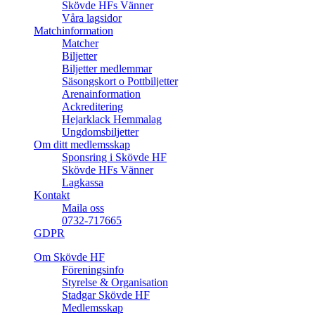
Skövde HFs Vänner
Våra lagsidor
Matchinformation
Matcher
Biljetter
Biljetter medlemmar
Säsongskort o Pottbiljetter
Arenainformation
Ackreditering
Hejarklack Hemmalag
Ungdomsbiljetter
Om ditt medlemsskap
Sponsring i Skövde HF
Skövde HFs Vänner
Lagkassa
Kontakt
Maila oss
0732-717665
GDPR
Om Skövde HF
Föreningsinfo
Styrelse & Organisation
Stadgar Skövde HF
Medlemsskap