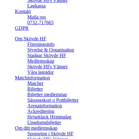
Skövde HFs Vänner
Lagkassa
Kontakt
Maila oss
0732-717665
GDPR
Om Skövde HF
Föreningsinfo
Styrelse & Organisation
Stadgar Skövde HF
Medlemsskap
Skövde HFs Vänner
Våra lagsidor
Matchinformation
Matcher
Biljetter
Biljetter medlemmar
Säsongskort o Pottbiljetter
Arenainformation
Ackreditering
Hejarklack Hemmalag
Ungdomsbiljetter
Om ditt medlemsskap
Sponsring i Skövde HF