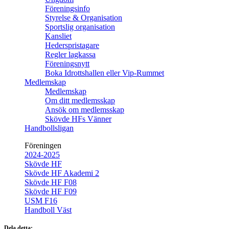
Föreningsinfo
Styrelse & Organisation
Sportslig organisation
Kansliet
Hederspristagare
Regler lagkassa
Föreningsnytt
Boka Idrottshallen eller Vip-Rummet
Medlemskap
Medlemskap
Om ditt medlemsskap
Ansök om medlemsskap
Skövde HFs Vänner
Handbollsligan
Föreningen
2024-2025
Skövde HF
Skövde HF Akademi 2
Skövde HF F08
Skövde HF F09
USM F16
Handboll Väst
Dela detta: