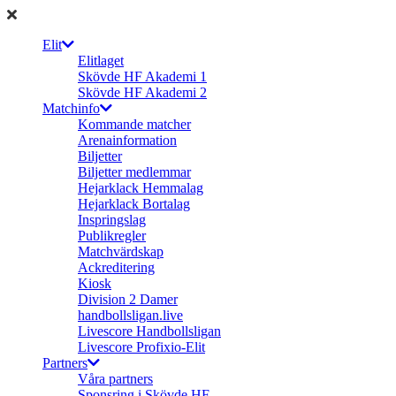
Elit
Elitlaget
Skövde HF Akademi 1
Skövde HF Akademi 2
Matchinfo
Kommande matcher
Arenainformation
Biljetter
Biljetter medlemmar
Hejarklack Hemmalag
Hejarklack Bortalag
Inspringslag
Publikregler
Matchvärdskap
Ackreditering
Kiosk
Division 2 Damer
handbollsligan.live
Livescore Handbollsligan
Livescore Profixio-Elit
Partners
Våra partners
Sponsring i Skövde HF