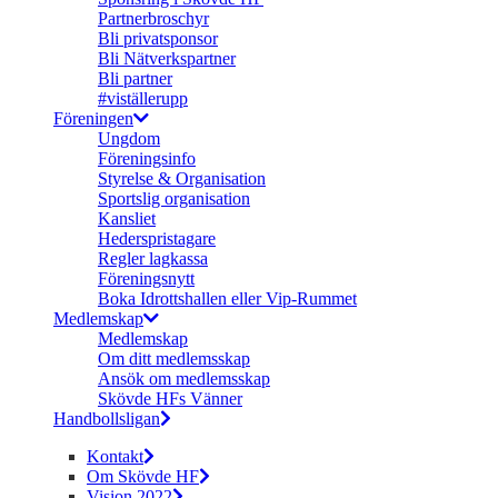
Partnerbroschyr
Bli privatsponsor
Bli Nätverkspartner
Bli partner
#viställerupp
Föreningen
Ungdom
Föreningsinfo
Styrelse & Organisation
Sportslig organisation
Kansliet
Hederspristagare
Regler lagkassa
Föreningsnytt
Boka Idrottshallen eller Vip-Rummet
Medlemskap
Medlemskap
Om ditt medlemsskap
Ansök om medlemsskap
Skövde HFs Vänner
Handbollsligan
Kontakt
Om Skövde HF
Vision 2022