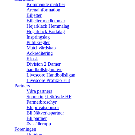
Kommande matcher
Arenainformation
Biljetter
Biljetter medlemmar
Hejarklack Hemmalag
Hejarklack Bortalag
Inspringslag
Publikregler
Matchvärdskap
Ackreditering
Kiosk
Division 2 Damer
handbollsligan.live
Livescore Handbollsligan
Livescore Profixio-Elit
Partners
Våra partners
Sponsring i Skövde HF
Partnerbroschyr
Bli privatsponsor
Bli Nätverkspartner
Bli partner
#viställerupp
Föreningen
Ungdom