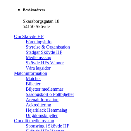
Besöksadress
Skaraborgsgatan 18
54150 Skövde
Om Skövde HF
Föreningsinfo
Styrelse & Organisation
Stadgar Skövde HF
Medlemsskap
Skövde HFs Vänner
Våra lagsidor
Matchinformation
Matcher
Biljetter
Biljetter medlemmar
Säsongskort o Pottbiljetter
Arenainformation
Ackreditering
Hejarklack Hemmalag
Ungdomsbiljetter
Om ditt medlemsskap
Sponsring i Skövde HF