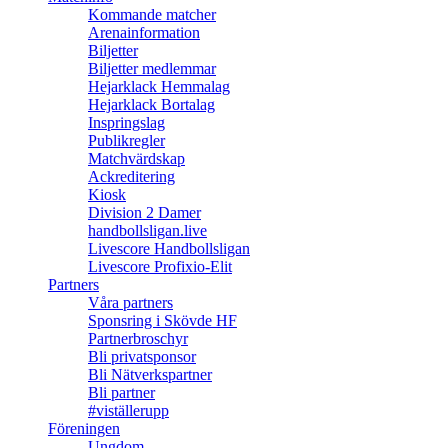
Kommande matcher
Arenainformation
Biljetter
Biljetter medlemmar
Hejarklack Hemmalag
Hejarklack Bortalag
Inspringslag
Publikregler
Matchvärdskap
Ackreditering
Kiosk
Division 2 Damer
handbollsligan.live
Livescore Handbollsligan
Livescore Profixio-Elit
Partners
Våra partners
Sponsring i Skövde HF
Partnerbroschyr
Bli privatsponsor
Bli Nätverkspartner
Bli partner
#viställerupp
Föreningen
Ungdom