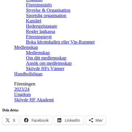
Föreningsinfo
Styrelse & Organisation
Sportslig organisation
Kansliet
Hederspristagare
Regler lagkassa
Föreningsnytt
Boka Idrottshallen eller Vip-Rummet
Medlemskap
Medlemskap
Om ditt medlemsskap
Ansök om medlemsskap
Skövde HFs Vänner
Handbollsligan
Föreningen
2023/24
Ungdom
Skövde HF Akademi
Dela detta:
X
Facebook
LinkedIn
Mer