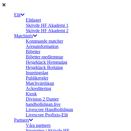
Elit
Elitlaget
Skövde HF Akademi 1
Skövde HF Akademi 2
Matchinfo
Kommande matcher
Arenainformation
Biljetter
Biljetter medlemmar
Hejarklack Hemmalag
Hejarklack Bortalag
Inspringslag
Publikregler
Matchvärdskap
Ackreditering
Kiosk
Division 2 Damer
handbollsligan.live
Livescore Handbollsligan
Livescore Profixio-Elit
Partners
Våra partners
Sponsring i Skövde HF