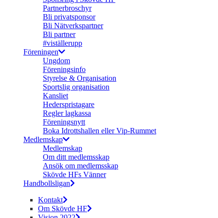
Partnerbroschyr
Bli privatsponsor
Bli Nätverkspartner
Bli partner
#viställerupp
Föreningen
Ungdom
Föreningsinfo
Styrelse & Organisation
Sportslig organisation
Kansliet
Hederspristagare
Regler lagkassa
Föreningsnytt
Boka Idrottshallen eller Vip-Rummet
Medlemskap
Medlemskap
Om ditt medlemsskap
Ansök om medlemsskap
Skövde HFs Vänner
Handbollsligan
Kontakt
Om Skövde HF
Vision 2022